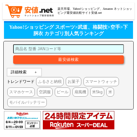
楽天市場、Yahoo!ショッピング、Amazon ネットショッ
ピング最安値比較サイト安値.net
Yahoo!ショッピング スポーツ>武道、格闘技>空手>下
胴衣 カテゴリ別人気ランキング
詳細検索
トレンドワード
ふるさと納税
お菓子
スマートウォッチ
スマホケース
空調服
ビール
扇風機
米5kg
米
モバイルバッテリー