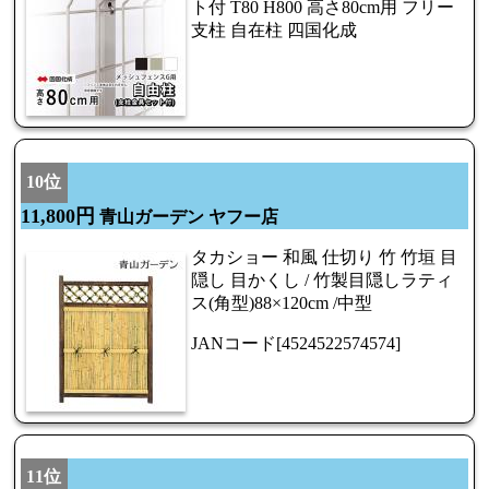
ト付 T80 H800 高さ80cm用 フリー
支柱 自在柱 四国化成
10位
11,800円
青山ガーデン ヤフー店
タカショー 和風 仕切り 竹 竹垣 目
隠し 目かくし / 竹製目隠しラティ
ス(角型)88×120cm /中型
JANコード[4524522574574]
11位