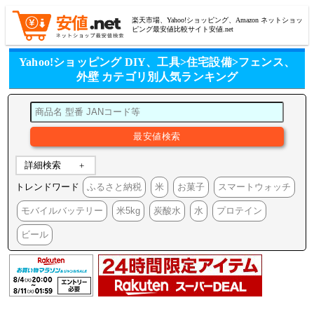
楽天市場、Yahoo!ショッピング、Amazon ネットショッ
ピング最安値比較サイト安値.net
Yahoo!ショッピング DIY、工具>住宅設備>フェンス、
外壁 カテゴリ別人気ランキング
詳細検索
トレンドワード
ふるさと納税
米
お菓子
スマートウォッチ
モバイルバッテリー
米5kg
炭酸水
水
プロテイン
ビール