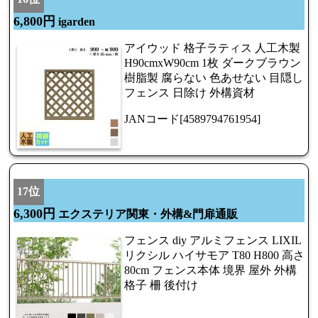
6,800円
igarden
アイウッド 格子ラティス 人工木製
H90cmxW90cm 1枚 ダークブラウン
樹脂製 腐らない 色あせない 目隠し
フェンス 日除け 外構資材
JANコード[4589794761954]
17位
6,300円
エクステリア関東・外構&門扉通販
フェンス diy アルミフェンス LIXIL
リクシル ハイサモア T80 H800 高さ
80cm フェンス本体 境界 屋外 外構
格子 柵 後付け