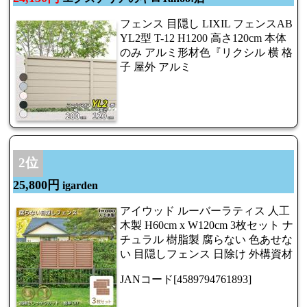
フェンス 目隠し LIXIL フェンスAB
YL2型 T-12 H1200 高さ120cm 本体
のみ アルミ形材色『リクシル 横 格
子 屋外 アルミ
2位
25,800円
igarden
アイウッド ルーバーラティス 人工
木製 H60cm x W120cm 3枚セット ナ
チュラル 樹脂製 腐らない 色あせな
い 目隠しフェンス 日除け 外構資材
JANコード[4589794761893]