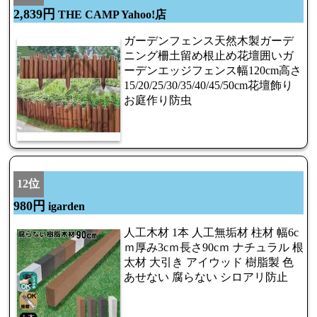
2,839円
THE CAMP Yahoo!店
ガーデンフェンス天然木製ガーデ
ニング柵土留め根止め花壇囲いガ
ーデンエッジフェンス幅120cm高さ
15/20/25/30/35/40/45/50cm花壇飾り
お庭作り防虫
12位
980円
igarden
人工木材 1本 人工無垢材 柱材 幅6c
ｍ厚み3cｍ長さ90cｍ ナチュラル 根
太材 大引き アイウッド 樹脂製 色
あせない 腐らない シロアリ防止