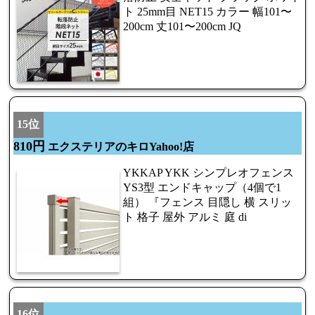
ト 25mm目 NET15 カラー 幅101〜
200cm 丈101〜200cm JQ
15位
810円
エクステリアのキロYahoo!店
YKKAP YKK シンプレオフェンス
YS3型 エンドキャップ（4個で1
組） 『フェンス 目隠し 横 スリッ
ト 格子 屋外 アルミ 庭 di
16位