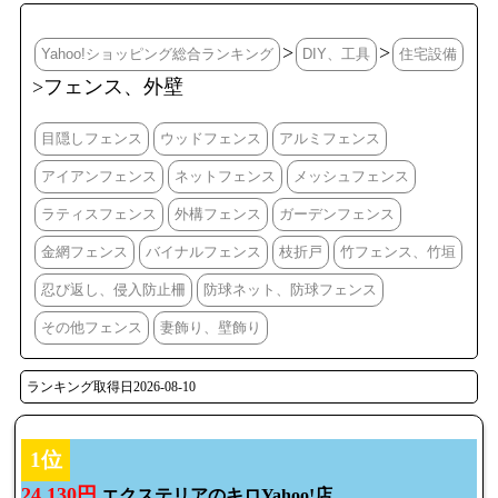
>
>
Yahoo!ショッピング総合ランキング
DIY、工具
住宅設備
>フェンス、外壁
目隠しフェンス
ウッドフェンス
アルミフェンス
アイアンフェンス
ネットフェンス
メッシュフェンス
ラティスフェンス
外構フェンス
ガーデンフェンス
金網フェンス
バイナルフェンス
枝折戸
竹フェンス、竹垣
忍び返し、侵入防止柵
防球ネット、防球フェンス
その他フェンス
妻飾り、壁飾り
ランキング取得日2026-08-10
1位
24,130円
エクステリアのキロYahoo!店