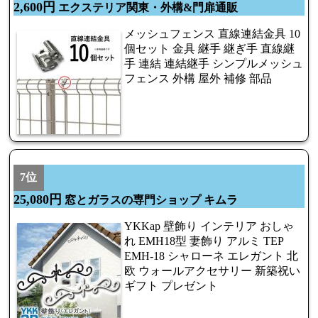
2,600円
エクステリア関東・外構&門扉通販
メッシュフェンス 直線連結金具 10
個セット 金具 継手 継ぎ手 直線継
手 連結 連結継手 シンプルメッシュ
フェンス 外構 屋外 補修 部品
7位
25,080円
窓とガラスの専門ショップ キムラ
YKKap 壁飾り インテリア おしゃ
れ EMH18型 妻飾り アルミ TEP
EMH-18 シャローネ エレガント 北
欧 ウォールアクセサリー 新築祝い
ギフト プレゼント