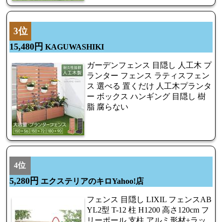
3位
15,480円
KAGUWASHIKI
ガーデンフェンス 目隠し 人工木 プ
ランター フェンス ラティスフェン
ス 選べる 置くだけ 人工木プランタ
ー ボックス ハンギング 目隠し 樹
脂 腐らない
4位
5,280円
エクステリアのキロYahoo!店
フェンス 目隠し LIXIL フェンスAB
YL2型 T-12 柱 H1200 高さ120cm フ
リーポール 支柱 アルミ形材+ラッ