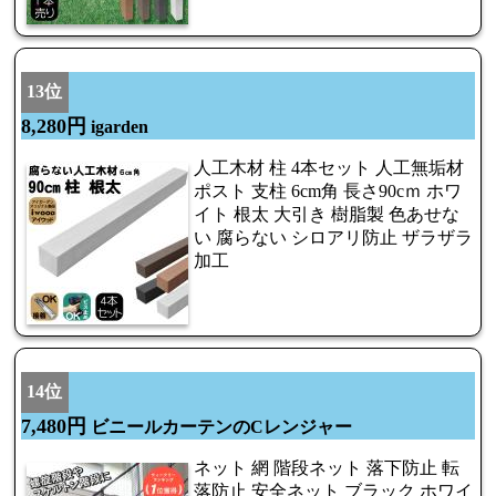
13位
8,280円
igarden
人工木材 柱 4本セット 人工無垢材
ポスト 支柱 6cm角 長さ90cｍ ホワ
イト 根太 大引き 樹脂製 色あせな
い 腐らない シロアリ防止 ザラザラ
加工
14位
7,480円
ビニールカーテンのCレンジャー
ネット 網 階段ネット 落下防止 転
落防止 安全ネット ブラック ホワイ