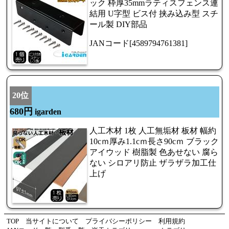
ック 枠厚35mmラティスフェンス連
結用 U字型 ビス付 挟み込み型 スチ
ール製 DIY部品
JANコード[4589794761381]
20位
680円
igarden
人工木材 1枚 人工無垢材 板材 幅約
10cｍ厚み1.1cｍ長さ90cｍ ブラック
アイウッド 樹脂製 色あせない 腐ら
ない シロアリ防止 ザラザラ加工仕
上げ
TOP
当サイトについて
プライバシーポリシー
利用規約