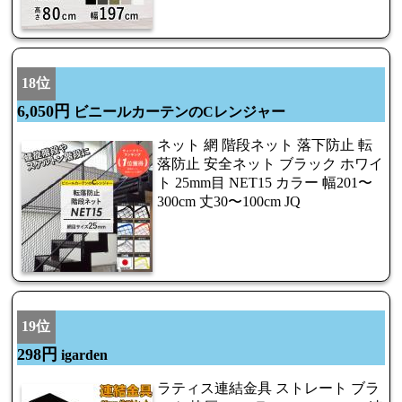
18位
6,050円
ビニールカーテンのCレンジャー
ネット 網 階段ネット 落下防止 転
落防止 安全ネット ブラック ホワイ
ト 25mm目 NET15 カラー 幅201〜
300cm 丈30〜100cm JQ
19位
298円
igarden
ラティス連結金具 ストレート ブラ