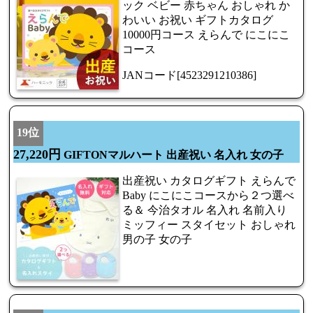
ック ベビー 赤ちゃん おしゃれ か
わいい お祝い ギフトカタログ
10000円コース えらんで にこにこ
コース
JANコード[4523291210386]
19位
27,220円
GIFTONマルハート 出産祝い 名入れ 女の子
出産祝い カタログギフト えらんで
Baby にこにこコースから２つ選べ
る＆ 今治タオル 名入れ 名前入り
ミッフィー スタイセット おしゃれ
男の子 女の子