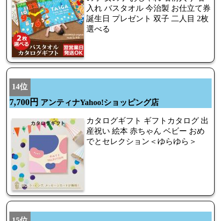
入れ バスタオル 今治製 お仕立て券
誕生日 プレゼント 双子 二人目 2枚
選べる
14位
7,700円
アンティナYahoo!ショッピング店
カタログギフト ギフトカタログ 出
産祝い 絵本 赤ちゃん ベビー おめ
でとセレクション＜ゆらゆら＞
15位