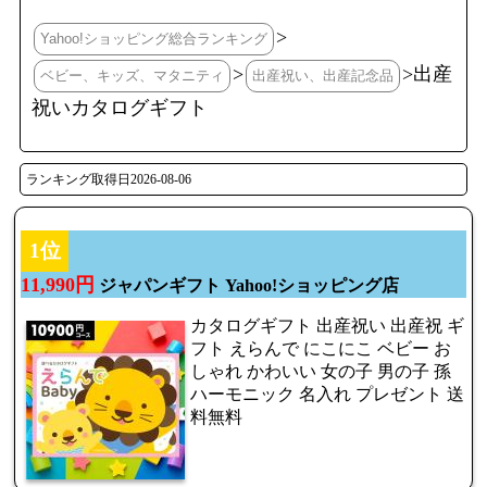
>
Yahoo!ショッピング総合ランキング
>
>出産
ベビー、キッズ、マタニティ
出産祝い、出産記念品
祝いカタログギフト
ランキング取得日2026-08-06
1位
11,990円
ジャパンギフト Yahoo!ショッピング店
カタログギフト 出産祝い 出産祝 ギ
フト えらんで にこにこ ベビー お
しゃれ かわいい 女の子 男の子 孫
ハーモニック 名入れ プレゼント 送
料無料