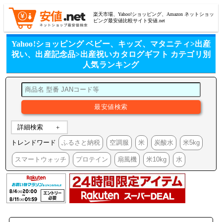
楽天市場、Yahoo!ショッピング、Amazon ネットショッ
ピング最安値比較サイト安値.net
Yahoo!ショッピング ベビー、キッズ、マタニティ>出産
祝い、出産記念品>出産祝いカタログギフト カテゴリ別
人気ランキング
詳細検索
トレンドワード
ふるさと納税
空調服
米
炭酸水
米5kg
スマートウォッチ
プロテイン
扇風機
米10kg
水