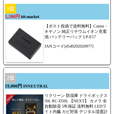
1位
5,280円
hit-market
【ポスト投函で送料無料】Canon・
キヤノン 純正リチウムイオン充電
池 バッテリーパック LP-E17
JANコード[4549292020977]
2位
19,800円
INNEUTRAL
リクリーン 防湿庫 ドライボックス
50L RC-D50L 【NEXT】 カメラ 全
自動除湿 5年保証 送料無料 LEDラ
イト内臓 カビ対策 デジタル湿度計