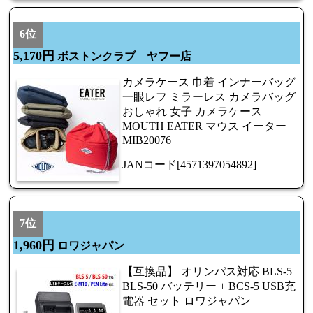
6位
5,170円
ボストンクラブ ヤフー店
カメラケース 巾着 インナーバッグ
一眼レフ ミラーレス カメラバッグ
おしゃれ 女子 カメラケース
MOUTH EATER マウス イーター
MIB20076
JANコード[4571397054892]
7位
1,960円
ロワジャパン
【互換品】 オリンパス対応 BLS-5
BLS-50 バッテリー + BCS-5 USB充
電器 セット ロワジャパン