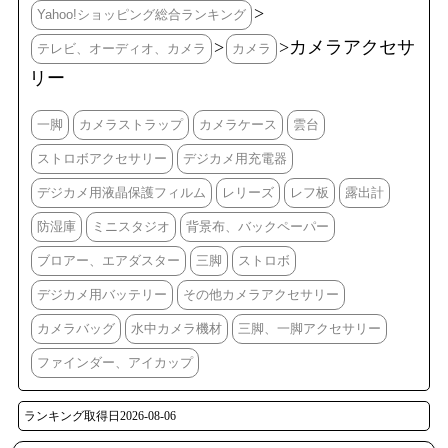
>
Yahoo!ショッピング総合ランキング
>
>カメラアクセサ
テレビ、オーディオ、カメラ
カメラ
リー
一脚
カメラストラップ
カメラケース
雲台
ストロボアクセサリー
デジカメ用充電器
デジカメ用液晶保護フィルム
レリーズ
レフ板
露出計
防湿庫
ミニスタジオ
背景布、バックペーパー
ブロアー、エアダスター
三脚
ストロボ
デジカメ用バッテリー
その他カメラアクセサリー
カメラバッグ
水中カメラ機材
三脚、一脚アクセサリー
ファインダー、アイカップ
ランキング取得日2026-08-06