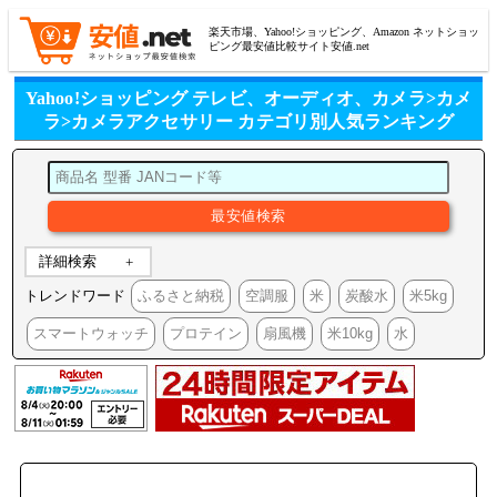
楽天市場、Yahoo!ショッピング、Amazon ネットショッ
ピング最安値比較サイト安値.net
Yahoo!ショッピング テレビ、オーディオ、カメラ>カメ
ラ>カメラアクセサリー カテゴリ別人気ランキング
詳細検索
トレンドワード
ふるさと納税
空調服
米
炭酸水
米5kg
スマートウォッチ
プロテイン
扇風機
米10kg
水