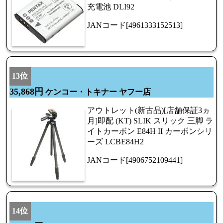
充電池 DLI92
JANコード[4961333152513]
13位
35,868円
ケンコー・トキナー ヤフー店
アウトレット(新古品)[店舗保証3ヵ
月]即配 (KT) SLIK スリック 三脚 ラ
イトカーボン E84H II カーボンシリ
ーズ LCBE84H2
JANコード[4906752109441]
14位