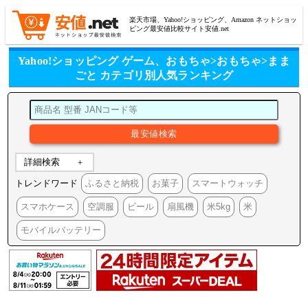
楽天市場、Yahoo!ショッピング、Amazon ネットショッ
ピング最安値比較サイト安値.net
Yahoo!ショッピング ゲーム、おもちゃ>おもちゃ>まま
ごと カテゴリ別人気ランキング
詳細検索
トレンドワード
ふるさと納税
お菓子
スマートウォッチ
スマホケース
空調服
ビール
扇風機
米5kg
米
モバイルバッテリー