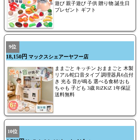
遊び 親子遊び 子供 贈り物 誕生日
プレゼント ギフト
9位
18,150円
マックスシェアーヤフー店
ままごと キッチン おままごと 木製
リアル蛇口音タイプ 調理器具6点付
き 光る 音が鳴る 選べる食材/おも
ちゃも 子ども 3歳 RiZKiZ 1年保証
送料無料
10位