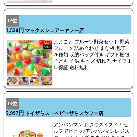
12位
3,520円
マックスシェアーヤフー店
ままごと フルーツ野菜セット 野菜
フルーツ 詰め合わせ まな板 包丁
26種類 収納バッグ付き ギフト梱包
子ども 子供 キッズ 切れる ナイフ 1
年保証 送料無料
13位
5,997円
トイザらス・ベビーザらスヤフー店
アンパンマン おさつスイスイ！セ
ルフでピピッ♪アンパンマンレジス