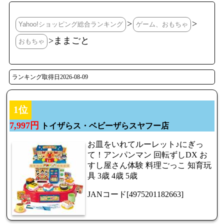
>
>
Yahoo!ショッピング総合ランキング
ゲーム、おもちゃ
>ままごと
おもちゃ
ランキング取得日2026-08-09
1位
7,997円
トイザらス・ベビーザらスヤフー店
お皿をいれてルーレット♪にぎっ
て！アンパンマン 回転ずしDX お
すし屋さん体験 料理ごっこ 知育玩
具 3歳 4歳 5歳
JANコード[4975201182663]