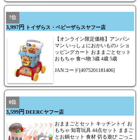
7位
3,997円
トイザらス・ベビーザらスヤフー店
【オンライン限定価格】アンパン
マン いっしょにおかいもの♪ ショ
ッピングカート おままごとセット
おもちゃ 食べ物 3歳 4歳 5歳
JANコード[4975201181406]
8位
3,599円
DEERCヤフー店
おままごとセット キッチントイ お
もちゃ 知育玩具 44点セット ままご
とお鍋セット 食材 切る遊び ごっこ