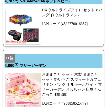
4,782円
NetBabyWorld(ネットベビー)
DXウルトライズアイ ( 1セット )/ バ
ンダイ(ウルトラマン)
JANコード[4582770016857]
11位
6,800円
マザーガーデン
おままごと セット 木製 ままごと
セット 野いちご スウィートカフェ
リボン ピンク ミルキーホワイト マ
ザーガーデン おもちゃ お店屋さん
ごっこ 4歳 3歳
JANコード[4958858525779]