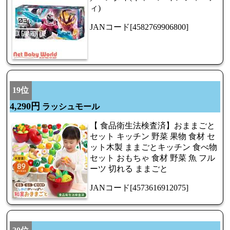
ィ)
JANコード[4582769906800]
19位
4,290円
ラッシュモール
【 食品衛生法検査済】おままごと
セット キッチン 野菜 果物 食材 セ
ット木製 ままごとキッチン 食べ物
セット おもちゃ 食材 野菜 魚 フル
ーツ 切れる ままごと
JANコード[4573616912075]