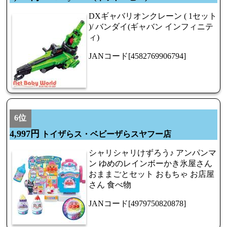
DXギャバリオンクレーン ( 1セット
)/ バンダイ(ギャバン インフィニテ
ィ)
JANコード[4582769906794]
6位
4,997円
トイザらス・ベビーザらスヤフー店
シャリシャリけずろう♪ アンパンマ
ン ゆめのレインボーかき氷屋さん
おままごとセット おもちゃ お店屋
さん 食べ物
JANコード[4979750820878]