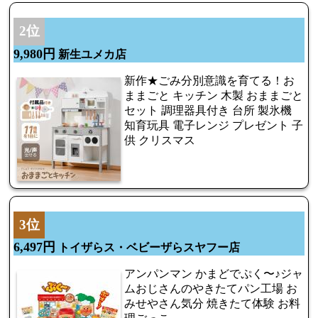
2位
9,980円
新生ユメカ店
新作★ごみ分別意識を育てる！お
ままごと キッチン 木製 おままごと
セット 調理器具付き 台所 製氷機
知育玩具 電子レンジ プレゼント 子
供 クリスマス
3位
6,497円
トイザらス・ベビーザらスヤフー店
アンパンマン かまどでぷく〜♪ジャ
ムおじさんのやきたてパン工場 お
みせやさん気分 焼きたて体験 お料