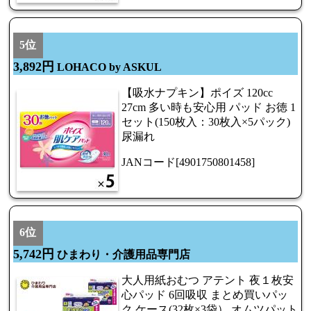
5位
3,892円
LOHACO by ASKUL
【吸水ナプキン】ポイズ 120cc
27cm 多い時も安心用 パッド お徳 1
セット(150枚入：30枚入×5パック)
尿漏れ
JANコード[4901750801458]
6位
5,742円
ひまわり・介護用品専門店
大人用紙おむつ アテント 夜１枚安
心パッド 6回吸収 まとめ買いパッ
ク ケース(32枚×3袋） オムツパット