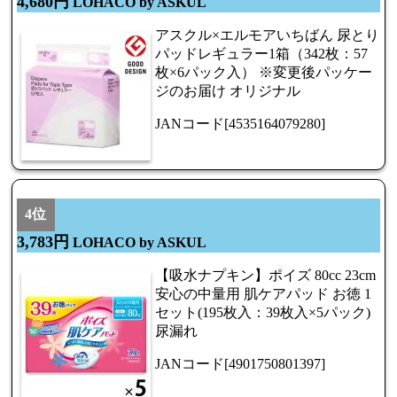
4,680円
LOHACO by ASKUL
アスクル×エルモアいちばん 尿とり
パッドレギュラー1箱（342枚：57
枚×6パック入） ※変更後パッケー
ジのお届け オリジナル
JANコード[4535164079280]
4位
3,783円
LOHACO by ASKUL
【吸水ナプキン】ポイズ 80cc 23cm
安心の中量用 肌ケアパッド お徳 1
セット(195枚入：39枚入×5パック)
尿漏れ
JANコード[4901750801397]