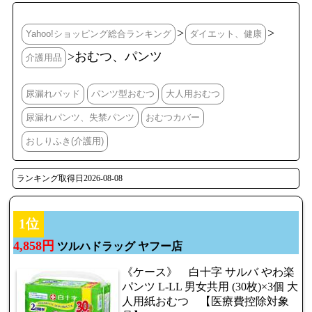
>
>
Yahoo!ショッピング総合ランキング
ダイエット、健康
>おむつ、パンツ
介護用品
尿漏れパッド
パンツ型おむつ
大人用おむつ
尿漏れパンツ、失禁パンツ
おむつカバー
おしりふき(介護用)
ランキング取得日2026-08-08
1位
4,858円
ツルハドラッグ ヤフー店
《ケース》 白十字 サルバ やわ楽
パンツ L-LL 男女共用 (30枚)×3個 大
人用紙おむつ 【医療費控除対象