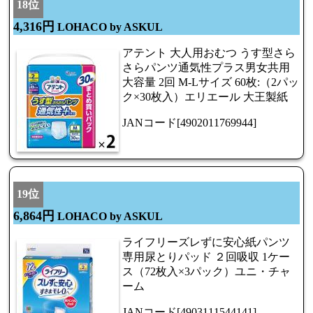
18位
4,316円
LOHACO by ASKUL
アテント 大人用おむつ うす型さら
さらパンツ通気性プラス男女共用
大容量 2回 M-Lサイズ 60枚:（2パッ
ク×30枚入）エリエール 大王製紙
JANコード[4902011769944]
19位
6,864円
LOHACO by ASKUL
ライフリーズレずに安心紙パンツ
専用尿とりパッド ２回吸収 1ケー
ス（72枚入×3パック）ユニ・チャ
ーム
JANコード[4903111544141]