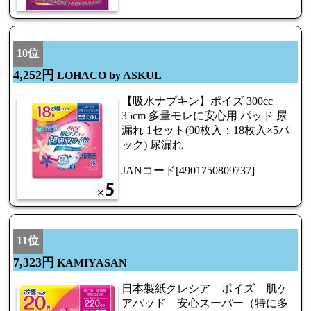
10位
4,252円
LOHACO by ASKUL
【吸水ナプキン】ポイズ 300cc
35cm 多量モレに安心用 パッド 尿
漏れ 1セット(90枚入：18枚入×5パ
ック) 尿漏れ
JANコード[4901750809737]
11位
7,323円
KAMIYASAN
日本製紙クレシア ポイズ 肌ケ
アパッド 安心スーパー（特に多