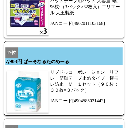
パッドテープ用パッド 大容量 6回
96枚:（3パック×32枚入）エリエー
ル 大王製紙
JANコード[4902011103168]
17位
7,903円
ぱーそなるたのめーる
リブドゥコーポレーション リフ
レ 簡単テープ止めタイプ 横モ
レ防止 Ｍ １セット（９０枚：
３０枚×３パック）
JANコード[4904585021442]