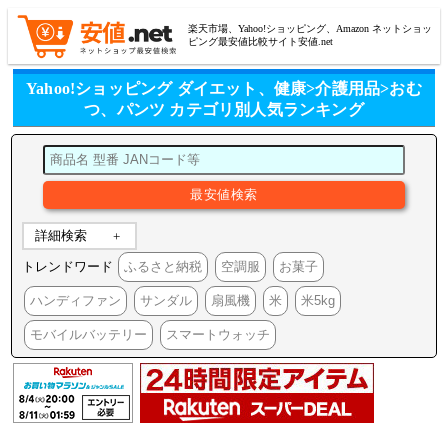
楽天市場、Yahoo!ショッピング、Amazon ネットショッ
ピング最安値比較サイト安値.net
Yahoo!ショッピング ダイエット、健康>介護用品>おむ
つ、パンツ カテゴリ別人気ランキング
詳細検索
トレンドワード
ふるさと納税
空調服
お菓子
ハンディファン
サンダル
扇風機
米
米5kg
モバイルバッテリー
スマートウォッチ