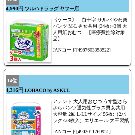
4,990円
ツルハドラッグ ヤフー店
《ケース》 白十字 サルバ やわ楽
パンツ M-L 男女共用 (34枚)×3個 大
人用紙おむつ 【医療費控除対象
品】
JANコード[4987603358522]
14位
4,316円
LOHACO by ASKUL
アテント 大人用おむつ うす型さら
さらパンツ通気性プラス男女共用
大容量 2回 L-LLサイズ 56枚:（2パ
ック×28枚入）エリエール 大王製紙
JANコード[4902011769951]