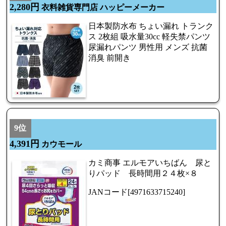
2,280円
衣料雑貨専門店 ハッピーメーカー
日本製防水布 ちょい漏れ トランク
ス 2枚組 吸水量30cc 軽失禁パンツ
尿漏れパンツ 男性用 メンズ 抗菌
消臭 前開き
9位
4,391円
カウモール
カミ商事 エルモアいちばん 尿と
りパッド 長時間用２４枚×８
JANコード[4971633715240]