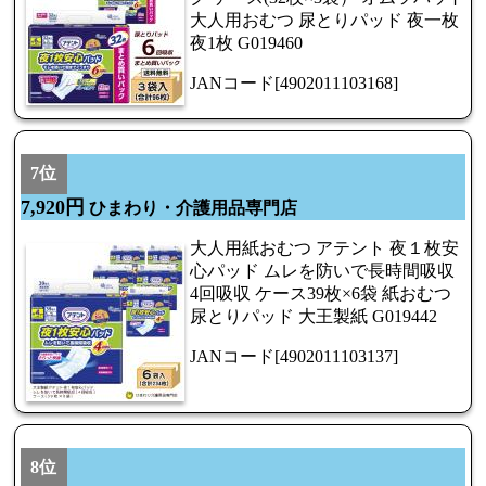
大人用おむつ 尿とりパッド 夜一枚
夜1枚 G019460
JANコード[4902011103168]
7位
7,920円
ひまわり・介護用品専門店
大人用紙おむつ アテント 夜１枚安
心パッド ムレを防いで長時間吸収
4回吸収 ケース39枚×6袋 紙おむつ
尿とりパッド 大王製紙 G019442
JANコード[4902011103137]
8位