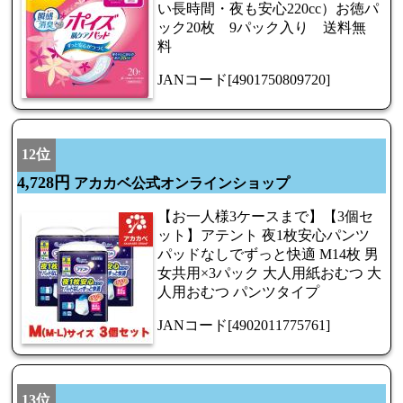
い長時間・夜も安心220cc）お徳パ
ック20枚 9パック入り 送料無
料
JANコード[4901750809720]
12位
4,728円
アカカベ公式オンラインショップ
【お一人様3ケースまで】【3個セ
ット】アテント 夜1枚安心パンツ
パッドなしでずっと快適 M14枚 男
女共用×3パック 大人用紙おむつ 大
人用おむつ パンツタイプ
JANコード[4902011775761]
13位