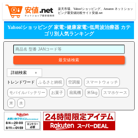
楽天市場、Yahoo!ショッピング、Amazon ネットショッ
ピング最安値比較サイト安値.net
Yahoo!ショッピング 家電>健康家電>低周波治療器 カテ
ゴリ別人気ランキング
詳細検索
トレンドワード
ふるさと納税
空調服
スマートウォッチ
モバイルバッテリー
お菓子
扇風機
米5kg
スマホケース
米
水