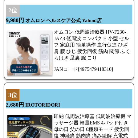
2位
9,980円
オムロン ヘルスケア公式 Yahoo!店
オムロン 低周波治療器 HV-F230-
JAZ3 低周波 コンパクト 小型 セル
フ 家庭用 簡単操作 血行促進 ひざ
肩 腰 ひじ 疲労回復 筋肉 関節 ふく
らはぎ 足裏 腕 こり
JANコード[4975479418310]
3位
2,680円
IROTORIDORI
即納 低周波治療器 低周波治療機 マ
ッサージ器 軽量EMS 4パッド付き
母の日 父の日 6種類モード 疲労回
復 神経痛 筋肉痛 痛み緩解 充電式