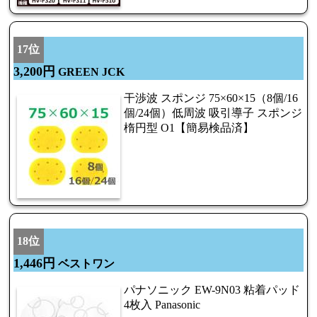
17位
3,200円
GREEN JCK
干渉波 スポンジ 75×60×15（8個/16
個/24個）低周波 吸引導子 スポンジ
楕円型 O1【簡易検品済】
18位
1,446円
ベストワン
パナソニック EW-9N03 粘着パッド
4枚入 Panasonic