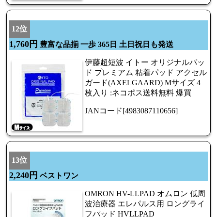
12位
1,760円
豊富な品揃 一歩 365日 土日祝日も発送
伊藤超短波 イトー オリジナルパッ
ド プレミアム 粘着パッド アクセル
ガード(AXELGAARD) Mサイズ 4
枚入り :ネコポス送料無料 爆買
JANコード[4983087110656]
13位
2,240円
ベストワン
OMRON HV-LLPAD オムロン 低周
波治療器 エレパルス用 ロングライ
フパッド HVLLPAD