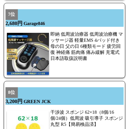
7位
2,680円
Garage846
即納 低周波治療器 低周波治療機 マ
ッサージ器 軽量EMS 4パッド付き
母の日 父の日 6種類モード 疲労回
復 神経痛 筋肉痛 痛み緩解 充電式
日本語取扱説明書
8位
3,200円
GREEN JCK
干渉波 スポンジ 62×18（8個/16
個/24個）低周波 吸引導子 スポンジ
丸型 R5【簡易検品済】