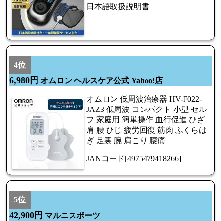
日本語取扱説明書
4位
6,980円
オムロン ヘルスケア公式 Yahoo!店
オムロン 低周波治療器 HV-F022-
JAZ3 低周波 コンパクト 小型 セル
フ 家庭用 簡単操作 血行促進 ひざ
肩 腰 ひじ 疲労回復 筋肉 ふくらは
ぎ 足裏 腕 肩こり 腰痛
JANコード[4975479418266]
5位
42,900円
マルニスポーツ