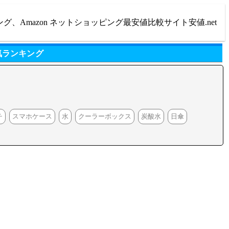
ング、Amazon ネットショッピング最安値比較サイト安値.net
気ランキング
チ
スマホケース
水
クーラーボックス
炭酸水
日傘