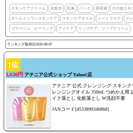
スキンケアクリーム
化粧水
乳液
パック
美容液
その他スキ
オールインワンスキンケア
スキンケアオイル
シートマスク
ク
ゴマージュ、ピーリング
アイケア
リップケア、リップクリーム
ランキング取得日2026-08-07
1位
3,630円
アテニア公式ショップ Yahoo!店
アテニア 公式 クレンジング スキンク
レンジングオイル 350mL つめかえ用 
イク落とし 化粧落とし W洗顔不要
JANコード[4533899346868]