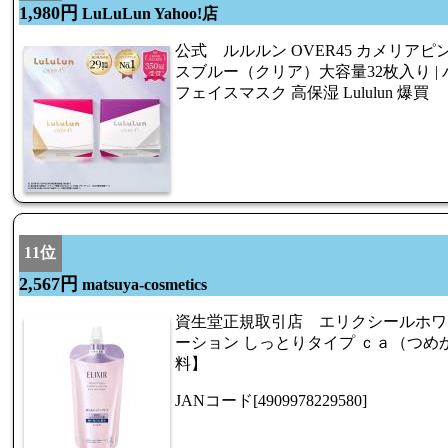
1,980円
LuLuLun Yahoo!店
公式 ルルルン OVER45 カメリア
スブルー（クリア）大容量32枚入り |
フェイスマスク 高保湿 Lululun 爆買
11位
2,567円
matsuya-cosmetics
資生堂正規取引店 エリクシールホワ
ーション しっとりタイプ ｃａ（つめか
料】
JANコード[4909978229580]