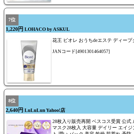
7位
1,220円
LOHACO by ASKUL
花王 ビオレ おうちdeエステ ディープク
JANコード[4901301464057]
8位
2,640円
LuLuLun Yahoo!店
28枚入り販売再開 ベスコス受賞 公式 
マスク28枚入 大容量 デイリー エイジング
ト 潤い パック 美容 乾燥 肌荒れ 予防