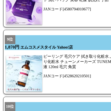
JANコード[4580794010677]
9位
1,870円
エムコスメスタイル Yahoo!店
ピーリング 毛穴ケア 拭き取り化粧水
り化粧水 チューンメーカーズ TUNEM
液 120ml 毛穴 角質
JANコード[4528620210501]
10位