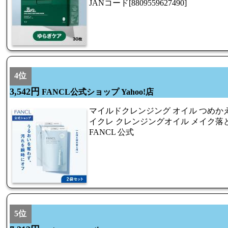
JANコード[8809559627490]
4位
3,542円
FANCL公式ショップ Yahoo!店
マイルドクレンジング オイル つめかえ
イクレ クレンジングオイル メイク落
FANCL 公式
5位