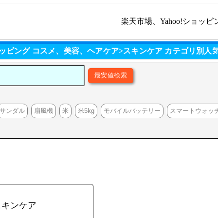
楽天市場、Yahoo!ショッピ
!ショッピング コスメ、美容、ヘアケア>スキンケア カテゴリ別人
サンダル
扇風機
米
米5kg
モバイルバッテリー
スマートウォッ
スキンケア