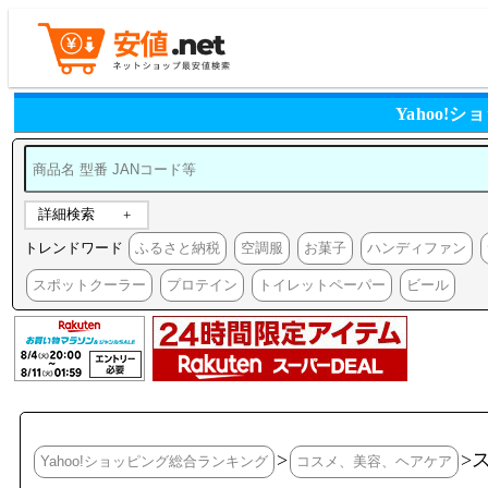
Yahoo
詳細検索
トレンドワード
ふるさと納税
空調服
お菓子
ハンディファン
スポットクーラー
プロテイン
トイレットペーパー
ビール
>
>
Yahoo!ショッピング総合ランキング
コスメ、美容、ヘアケア