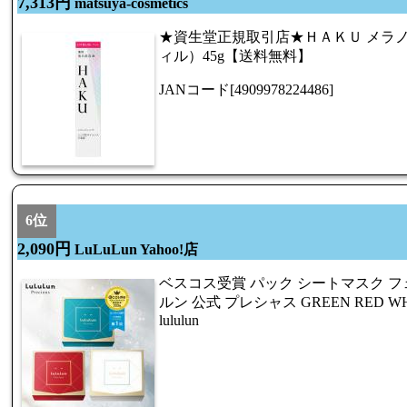
7,313円
matsuya-cosmetics
★資生堂正規取引店★ＨＡＫＵ メラ
ィル）45g【送料無料】
JANコード[4909978224486]
6位
2,090円
LuLuLun Yahoo!店
ベスコス受賞 パック シートマスク フ
ルン 公式 プレシャス GREEN RED WH
lululun