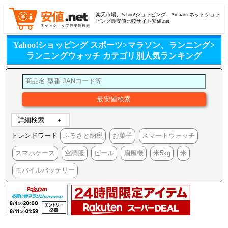
楽天市場、Yahoo!ショッピング、Amazon ネットショッ
ピング最安値比較サイト安値.net
Yahoo!ショッピング スポーツ>マラソン、ランニング>
ランニングウォッチ カテゴリ別人気ランキング
詳細検索
トレンドワード
ふるさと納税
お菓子
スマートウォッチ
スマホケース
空調服
ビール
扇風機
米5kg
米
モバイルバッテリー