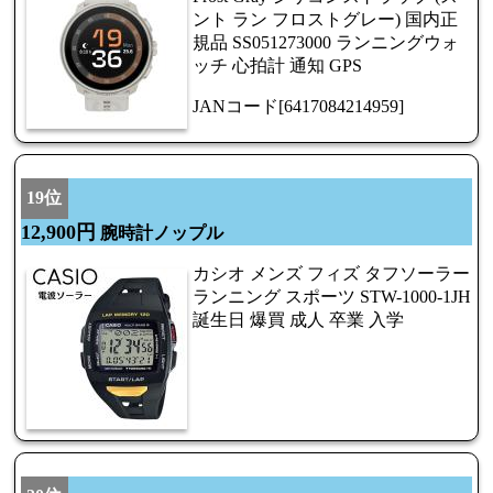
ント ラン フロストグレー) 国内正
規品 SS051273000 ランニングウォ
ッチ 心拍計 通知 GPS
JANコード[6417084214959]
19位
12,900円
腕時計ノップル
カシオ メンズ フィズ タフソーラー
ランニング スポーツ STW-1000-1JH
誕生日 爆買 成人 卒業 入学