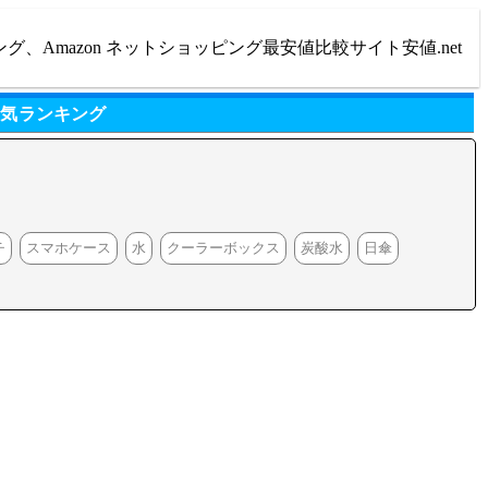
ング、Amazon ネットショッピング最安値比較サイト安値.net
人気ランキング
チ
スマホケース
水
クーラーボックス
炭酸水
日傘