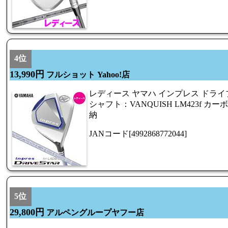
4位
13,990円
フルショット Yahoo!店
レディース ヤマハ インプレス ドラ
シャフト：VANQUISH LM423f カーボン 
納
JANコード[4992868772044]
5位
29,800円
アルペングループヤフー店