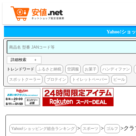
Yahoo!
詳細検索
トレンドワード
ふるさと納税
空調服
お菓子
ハンディファン
スポットクーラー
プロテイン
トイレットペーパー
ビール
>
>
>ク
Yahoo!ショッピング総合ランキング
スポーツ
ゴルフ