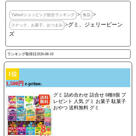
>
>
Yahoo!ショッピング総合ランキング
食品
>グミ、ジェリービーン
スナック、お菓子、おつまみ
ズ
ランキング取得日2026-08-10
1位
1,500円
e-prime.
グミ 詰め合わせ 詰合せ 8種8個 プ
レゼント 人気 グミ お菓子 駄菓子
おやつ 送料無料 グミ