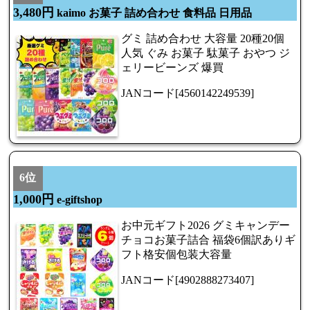
3,480円
kaimo お菓子 詰め合わせ 食料品 日用品
グミ 詰め合わせ 大容量 20種20個
人気 ぐみ お菓子 駄菓子 おやつ ジ
ェリービーンズ 爆買
JANコード[4560142249539]
6位
1,000円
e-giftshop
お中元ギフト2026 グミキャンデー
チョコお菓子詰合 福袋6個訳ありギ
フト格安個包装大容量
JANコード[4902888273407]