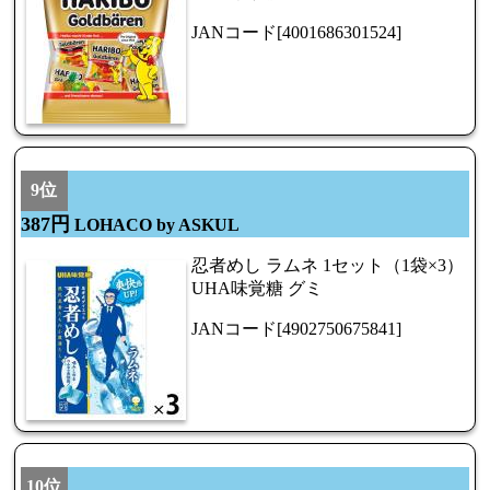
JANコード[4001686301524]
9位
387円
LOHACO by ASKUL
忍者めし ラムネ 1セット（1袋×3）
UHA味覚糖 グミ
JANコード[4902750675841]
10位