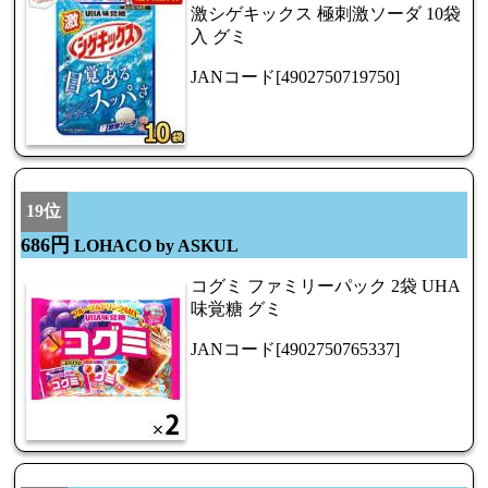
激シゲキックス 極刺激ソーダ 10袋
入 グミ
JANコード[4902750719750]
19位
686円
LOHACO by ASKUL
コグミ ファミリーパック 2袋 UHA
味覚糖 グミ
JANコード[4902750765337]