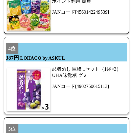
ポイント利用 爆買
JANコード[4560142249539]
4位
387円
LOHACO by ASKUL
忍者めし 巨峰 1セット（1袋×3）
UHA味覚糖 グミ
JANコード[4902750615113]
5位