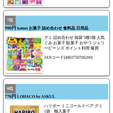
7位
990円
kaimo お菓子 詰め合わせ 食料品 日用品
グミ 詰め合わせ 福袋 5種5個 人気
ぐみ お菓子 駄菓子 おやつ ジェリ
ービーンズ ポイント利用 爆買
JANコード[4902750706200]
8位
776円
LOHACO by ASKUL
ハリボー ミニゴールドベア グミ
1袋 輸入菓子