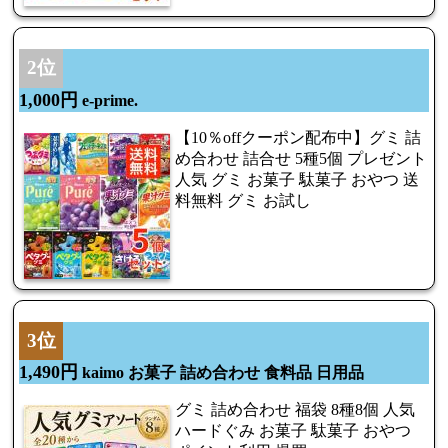
2位
1,000円
e-prime.
【10％offクーポン配布中】グミ 詰
め合わせ 詰合せ 5種5個 プレゼント
人気 グミ お菓子 駄菓子 おやつ 送
料無料 グミ お試し
3位
1,490円
kaimo お菓子 詰め合わせ 食料品 日用品
グミ 詰め合わせ 福袋 8種8個 人気
ハードぐみ お菓子 駄菓子 おやつ