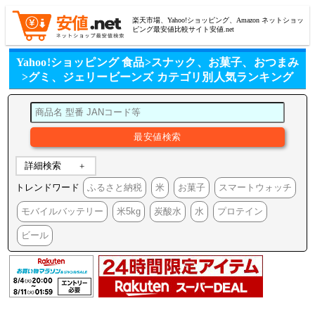
楽天市場、Yahoo!ショッピング、Amazon ネットショッ
ピング最安値比較サイト安値.net
Yahoo!ショッピング 食品>スナック、お菓子、おつまみ
>グミ、ジェリービーンズ カテゴリ別人気ランキング
詳細検索
トレンドワード
ふるさと納税
米
お菓子
スマートウォッチ
モバイルバッテリー
米5kg
炭酸水
水
プロテイン
ビール