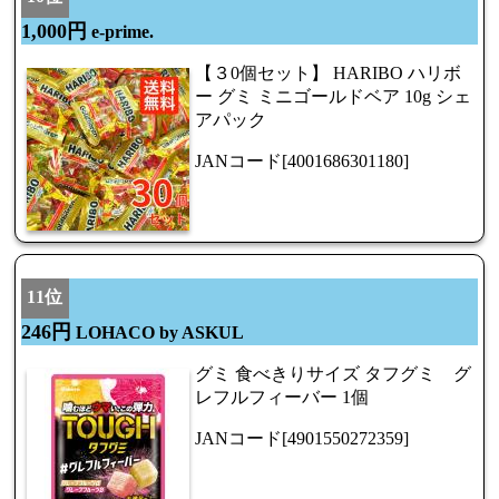
1,000円
e-prime.
【３0個セット】 HARIBO ハリボ
ー グミ ミニゴールドベア 10g シェ
アパック
JANコード[4001686301180]
11位
246円
LOHACO by ASKUL
グミ 食べきりサイズ タフグミ グ
レフルフィーバー 1個
JANコード[4901550272359]