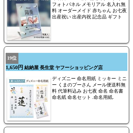
フォトパネル メモリアル 名入れ無
料 オーダーメイド 赤ちゃん お七夜
出産祝い 出産内祝 記念品 ギフト
19位
1,650円
結納屋 長生堂 ヤフーショッピング店
ディズニー 命名用紙 ミッキー ミニ
ー くまのプーさん メール便送料無
料 代筆料込み お七夜 命名 命名書
命名紙 命名セット .命名用紙.