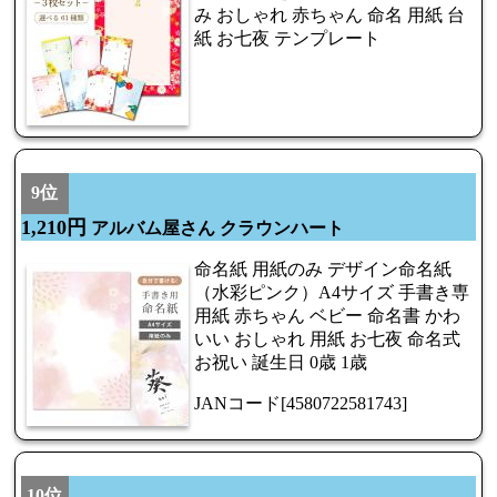
み おしゃれ 赤ちゃん 命名 用紙 台
紙 お七夜 テンプレート
9位
1,210円
アルバム屋さん クラウンハート
命名紙 用紙のみ デザイン命名紙
（水彩ピンク）A4サイズ 手書き専
用紙 赤ちゃん ベビー 命名書 かわ
いい おしゃれ 用紙 お七夜 命名式
お祝い 誕生日 0歳 1歳
JANコード[4580722581743]
10位