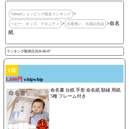
>
Yahoo!ショッピング総合ランキング
>
>命名
ベビー、キッズ、マタニティ
出産祝い、出産記念品
紙
ランキング取得日2026-08-07
1位
1,680円
whipwhip
命名書 台紙 手形 命名紙 額縁 用紙
5種 フレーム付き