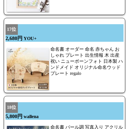
17位
2,680円
YOU+
命名書 オーダー 命名 赤ちゃん お
しゃれ プレート 出生情報 木 出産
祝い ニューボーンフォト 日本製 ハ
ンドメイド オリジナル命名ウッド
プレート regalo
18位
5,800円
wallena
命名書 パール調 写真入り アクリル