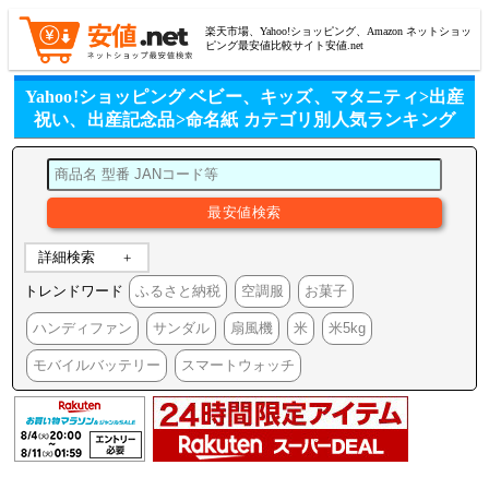
楽天市場、Yahoo!ショッピング、Amazon ネットショッ
ピング最安値比較サイト安値.net
Yahoo!ショッピング ベビー、キッズ、マタニティ>出産
祝い、出産記念品>命名紙 カテゴリ別人気ランキング
詳細検索
トレンドワード
ふるさと納税
空調服
お菓子
ハンディファン
サンダル
扇風機
米
米5kg
モバイルバッテリー
スマートウォッチ