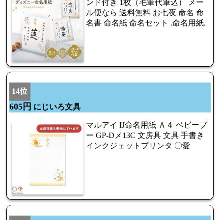
ンド付き 1枚（毛筆代筆込） メー
ル便なら 送料無料 お七夜 命名 命
名書 命名紙 命名セット .命名用紙.
14位
605円
にじいろ文具
マルアイ IJ命名用紙 Ａ４ ベビープ
ー GP-Dメ13C 文房具 文具 手書き
インクジェットプリンタ 〇愛