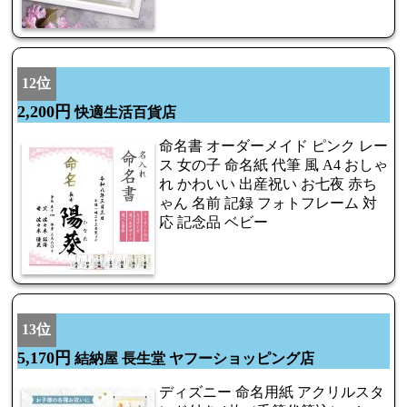
12位
2,200円
快適生活百貨店
命名書 オーダーメイド ピンク レー
ス 女の子 命名紙 代筆 風 A4 おしゃ
れ かわいい 出産祝い お七夜 赤ち
ゃん 名前 記録 フォトフレーム 対
応 記念品 ベビー
13位
5,170円
結納屋 長生堂 ヤフーショッピング店
ディズニー 命名用紙 アクリルスタ