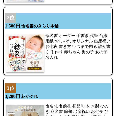
2位
1,580円
命名書のきらり本舗
命名書 オーダー 手書き 代筆 台紙
用紙 おしゃれ オリジナル 出産祝い
お七夜 書き方 いつまで飾る 誰が書
く 手作り 赤ちゃん 男の子 女の子
名入れ
3位
3,200円
花かぐれ
命名札 名前札 初節句 木 木製 ひの
き 命名書 節句 出産祝い お七夜 ひ