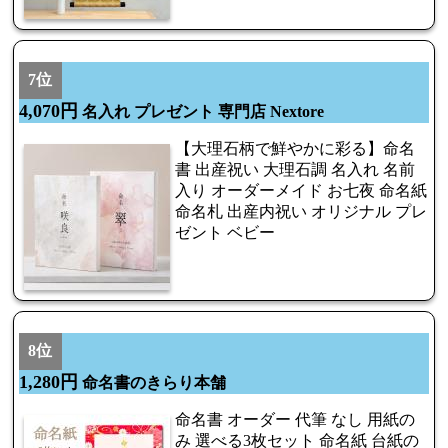
7位
4,070円
名入れ プレゼント 専門店 Nextore
【大理石柄で鮮やかに彩る】命名
書 出産祝い 大理石調 名入れ 名前
入り オーダーメイド お七夜 命名紙
命名札 出産内祝い オリジナル プレ
ゼント ベビー
8位
1,280円
命名書のきらり本舗
命名書 オーダー 代筆 なし 用紙の
み 選べる3枚セット 命名紙 台紙の