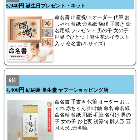
5,940円
誕生日プレゼント・ネット
命名書 出産祝い オーダー 代筆 お
しゃれ 台紙 命名紙 額縁 手書き 命
名用紙 プレゼント 男の子 女の子
世界でひとつ！誕生花のイラスト
入り 命名書(2Lサイズ）
6位
4,400円
結納屋 長生堂 ヤフーショッピング店
命名書 手書き 代筆 オーダー おし
ゃれ 赤ちゃん 掛け軸 命名 命名紙
命名軸 台紙 用紙 毛筆 名付け 男の
子 女の子 お七夜 初節句 雛人形 五
月人形 .命名軸.