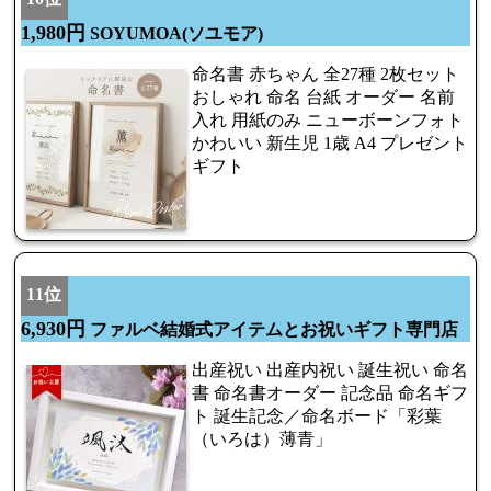
1,980円
SOYUMOA(ソユモア)
命名書 赤ちゃん 全27種 2枚セット
おしゃれ 命名 台紙 オーダー 名前
入れ 用紙のみ ニューボーンフォト
かわいい 新生児 1歳 A4 プレゼント
ギフト
11位
6,930円
ファルベ結婚式アイテムとお祝いギフト専門店
出産祝い 出産内祝い 誕生祝い 命名
書 命名書オーダー 記念品 命名ギフ
ト 誕生記念／命名ボード「彩葉
（いろは）薄青」