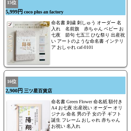
15位
5,999円
coco plus an factory
命名書 刺繍 刺しゅう オーダー 名
入れ 名前旗 赤ちゃん ベビー お
七夜 節句 七五三 ひな祭り 出産祝
い アートのような命名書 インテリ
ア おしゃれ caf-0101
16位
2,900円
三ツ星百貨店
命名書 Green Flower 命名紙 額付き
A4 お七夜 出産祝い オーダー オリ
ジナル 命名 男の子 女の子 ギフト
誕生 フレーム おしゃれ 赤ちゃん
お祝い 名入れ