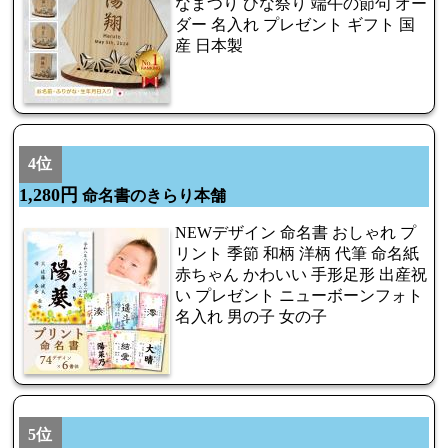
なまつり ひな祭り 端午の節句 オー
ダー 名入れ プレゼント ギフト 国
産 日本製
4位
1,280円
命名書のきらり本舗
NEWデザイン 命名書 おしゃれ プ
リント 季節 和柄 洋柄 代筆 命名紙
赤ちゃん かわいい 手形足形 出産祝
い プレゼント ニューボーンフォト
名入れ 男の子 女の子
5位