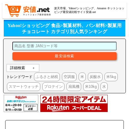
楽天市場、Yahoo!ショッピング、Amazon ネットショッ
ピング最安値比較サイト安値.net
Yahoo!ショッピング 食品>製菓材料、パン材料>製菓用
チョコレート カテゴリ別人気ランキング
詳細検索
トレンドワード
ふるさと納税
空調服
米
炭酸水
米5kg
スマートウォッチ
プロテイン
扇風機
米10kg
水