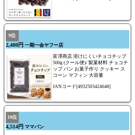
9位
2,480円
一期一会ヤフー店
富澤商店 溶けにくいチョコチップ
500g (クール便)/ 製菓材料 チョコチ
ップ パン お菓子作り クッキー ス
コーン マフィン 大容量
JANコード[4932503424648]
10位
4,514円
ママパン