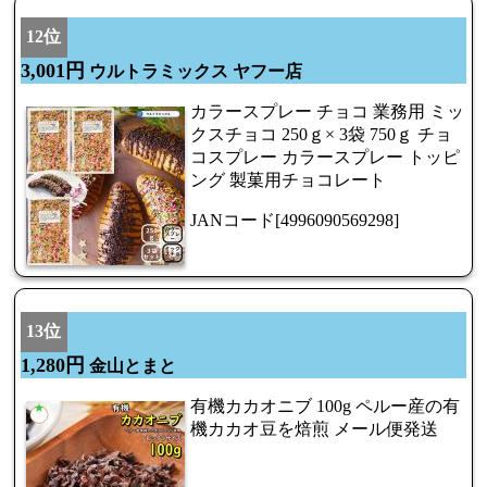
12位
3,001円
ウルトラミックス ヤフー店
カラースプレー チョコ 業務用 ミッ
クスチョコ 250ｇ× 3袋 750ｇ チョ
コスプレー カラースプレー トッピ
ング 製菓用チョコレート
JANコード[4996090569298]
13位
1,280円
金山とまと
有機カカオニブ 100g ペルー産の有
機カカオ豆を焙煎 メール便発送