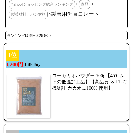
>
>
Yahoo!ショッピング総合ランキング
食品
>製菓用チョコレート
製菓材料、パン材料
ランキング取得日2026-08-06
1位
3,200円
Life Joy
ローカカオパウダー 500g【45℃以
下の低温加工品】【高品質 ＆ EU有
機認証 カカオ豆100% 使用】