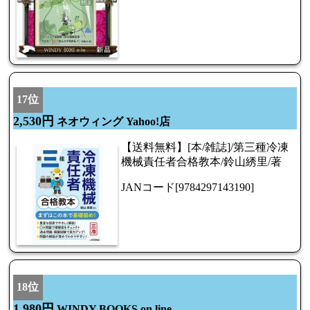
17位
2,530円
ネオウィング Yahoo!店
【送料無料】[本/雑誌]/第三種冷凍
機械責任者合格教本/鈴山綉里/著
JANコード[9784297143190]
18位
1,980円
WINDY BOOKS on line