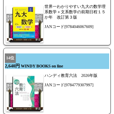
世界一わかりやすい九大の数学理
系数学＋文系数学の前期日程１５
か年 改訂第３版
JANコード[9784046067609]
14位
2,640円
WINDY BOOKS on line
ハンディ教育六法 2026年版
JANコード[9784779307997]