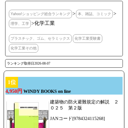
>
>
Yahoo!ショッピング総合ランキング
本、雑誌、コミック
>化学工業
理学、工学
プラスチック、ゴム、セラミックス
化学工業受験書
化学工業その他
ランキング取得日2026-08-07
1位
4,950円
WINDY BOOKS on line
建築物の防火避難規定の解説 ２
０２５ 第２版
JANコード[9784324115268]