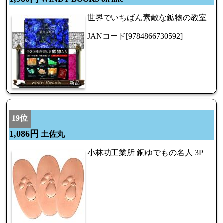
世界でいちばん素敵な鉱物の教室
JANコード[9784866730592]
19位
1,086円
土佐丸
小林功工業所 銅ゆでもの名人 3P