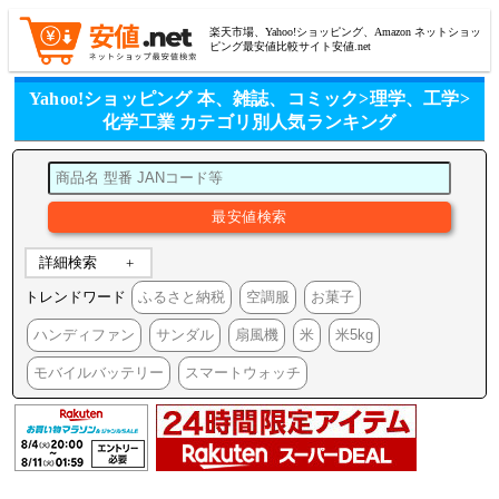
楽天市場、Yahoo!ショッピング、Amazon ネットショッ
ピング最安値比較サイト安値.net
Yahoo!ショッピング 本、雑誌、コミック>理学、工学>
化学工業 カテゴリ別人気ランキング
詳細検索
トレンドワード
ふるさと納税
空調服
お菓子
ハンディファン
サンダル
扇風機
米
米5kg
モバイルバッテリー
スマートウォッチ