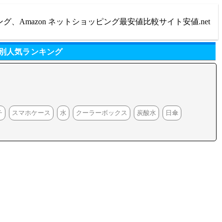
ング、Amazon ネットショッピング最安値比較サイト安値.net
リ別人気ランキング
チ
スマホケース
水
クーラーボックス
炭酸水
日傘