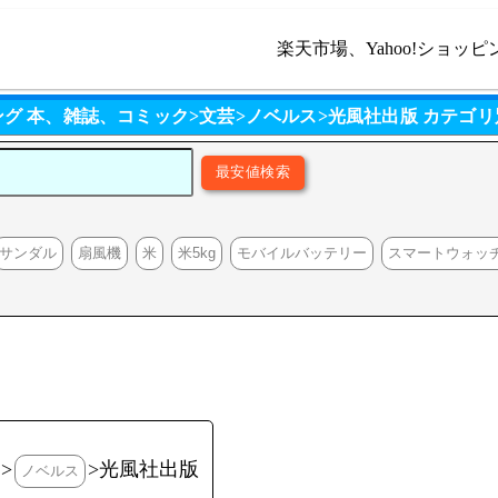
楽天市場、Yahoo!ショッピ
ッピング 本、雑誌、コミック>文芸>ノベルス>光風社出版 カテゴ
サンダル
扇風機
米
米5kg
モバイルバッテリー
スマートウォッ
>
>光風社出版
ノベルス