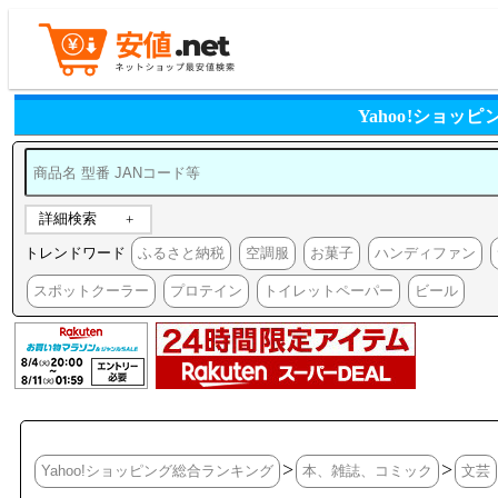
Yahoo!ショ
詳細検索
トレンドワード
ふるさと納税
空調服
お菓子
ハンディファン
スポットクーラー
プロテイン
トイレットペーパー
ビール
>
>
Yahoo!ショッピング総合ランキング
本、雑誌、コミック
文芸