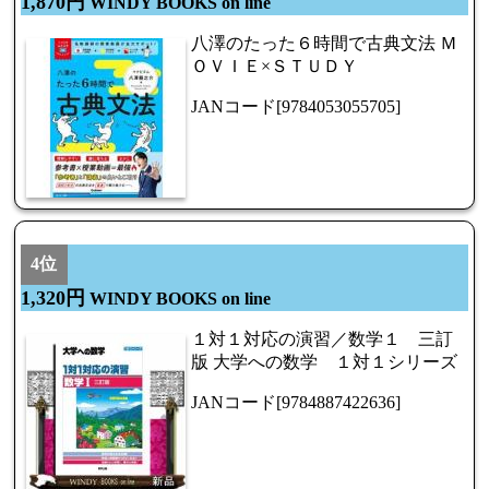
1,870円
WINDY BOOKS on line
八澤のたった６時間で古典文法 Ｍ
ＯＶＩＥ×ＳＴＵＤＹ
JANコード[9784053055705]
4位
1,320円
WINDY BOOKS on line
１対１対応の演習／数学１ 三訂
版 大学への数学 １対１シリーズ
JANコード[9784887422636]