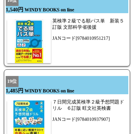
16位
1,540円
WINDY BOOKS on line
英検準２級でる順パス単 新装５
訂版 文部科学省後援
JANコード[9784010951217]
19位
1,485円
WINDY BOOKS on line
７日間完成英検準２級予想問題ド
リル ６訂版 旺文社英検書
JANコード[9784010937907]