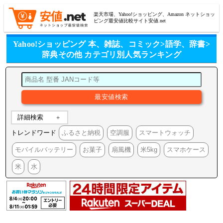
楽天市場、Yahoo!ショッピング、Amazon ネットショッ
ピング最安値比較サイト安値.net
Yahoo!ショッピング 本、雑誌、コミック>語学、辞書>
辞典その他 カテゴリ別人気ランキング
詳細検索
トレンドワード
ふるさと納税
空調服
スマートウォッチ
モバイルバッテリー
お菓子
扇風機
米5kg
スマホケース
米
水