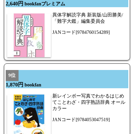
2,640円
bookfanプレミアム
異体字解読字典 新装版/山田勝美/
「難字大鑑」編集委員会
JANコード[9784760154289]
9位
1,870円
bookfan
新レインボー写真でわかるはじめ
てことわざ・四字熟語辞典 オール
カラー
JANコード[9784053047519]