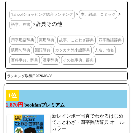
>
>
Yahoo!ショッピング総合ランキング
本、雑誌、コミック
>辞典その他
語学、辞書
用字用語辞典
実用辞典
故事、ことわざ辞典
四字熟語辞典
慣用句辞典
類語辞典
カタカナ外来語辞典
人名、地名
百科事典、辞典
漢字辞典
その他事典、辞典
ランキング取得日2026-08-08
1位
1,870円
bookfanプレミアム
新レインボー写真でわかるはじめ
てことわざ・四字熟語辞典 オール
カラー