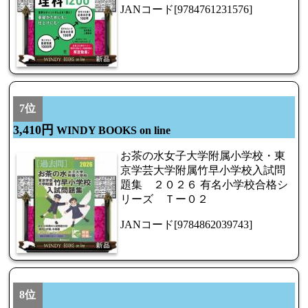
JANコード[9784761231576]
7位
3,410円
WINDY BOOKS on line
お茶の水女子大学附属小学校・東
京学芸大学附属竹早小学校入試問
題集 ２０２６ 有名小学校合格シ
リーズ Ｔー０２
JANコード[9784862039743]
8位