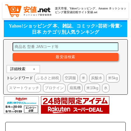
楽天市場、Yahoo!ショッピング、Amazon ネットショッ
ピング最安値比較サイト安値.net
Yahoo!ショッピング 本、雑誌、コミック>芸術>骨董>
日本 カテゴリ別人気ランキング
詳細検索
トレンドワード
ふるさと納税
空調服
米
炭酸水
米5kg
スマートウォッチ
プロテイン
扇風機
米10kg
水