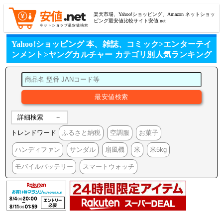
楽天市場、Yahoo!ショッピング、Amazon ネットショッ
ピング最安値比較サイト安値.net
Yahoo!ショッピング 本、雑誌、コミック>エンターテイ
ンメント>ヤングカルチャー カテゴリ別人気ランキング
詳細検索
トレンドワード
ふるさと納税
空調服
お菓子
ハンディファン
サンダル
扇風機
米
米5kg
モバイルバッテリー
スマートウォッチ