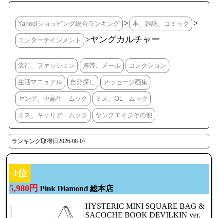
>
>
Yahoo!ショッピング総合ランキング
本、雑誌、コミック
>ヤングカルチャー
エンターテインメント
流行、ファッション
携帯、メール
コレクション
生活マニュアル
自分探し
メッセージ画集
ヤング、中高生 ムック
ミス、OL ムック
ミス、キャリア ムック
ヤングエイジその他
ランキング取得日2026-08-07
1位
5,980円
Pink Diamond 総本店
HYSTERIC MINI SQUARE BAG &
SACOCHE BOOK DEVILKIN ver.