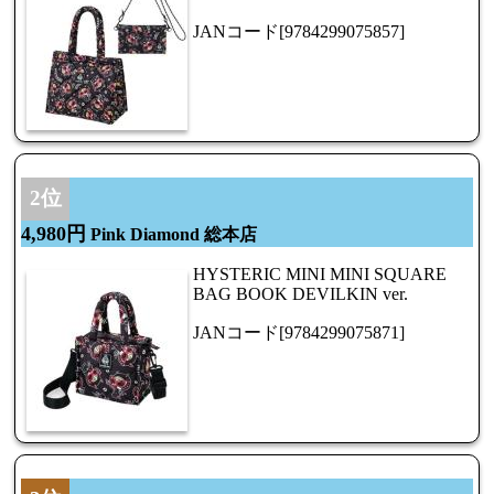
JANコード[9784299075857]
2位
4,980円
Pink Diamond 総本店
HYSTERIC MINI MINI SQUARE
BAG BOOK DEVILKIN ver.
JANコード[9784299075871]