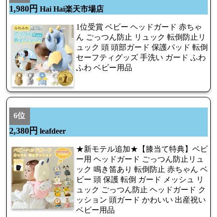
1,980円
Hai Hai楽天市場店
1位受賞 ベビー ヘッドガード 赤ちゃ
ん ごっつん防止 リュック 転倒防止リ
ュック 頭 頭部ガード 保護パッド 転倒
セーフティグッズ 手洗い ガード ふわ
ふわ ベビー用品
6位
2,380円
leafdeer
★新モテル追加★【膝当て特典】ベビ
ー用 ヘッドガード ごっつん防止リュ
ック 鳴き笛あり 転倒防止 赤ちゃん ベ
ビー 頭 保護 転倒 ガード メッシュ リ
ュック ごっつん防止 ヘッドガード ク
ッション 頭ガード かわいい 出産祝い
ベビー用品