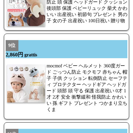
防止 頭 保護 ヘッドガード クッション
後頭部 保護 ベビーリュック 柴犬 かわ
いい 出産祝い 初節句 プレゼント 男の
子 女の子 出産祝い 100日祝い 贈り物
9位
2,860円
grattis
mocmof ベビー ヘルメット 360度ガー
ド ごっつん防止 モクモフ 赤ちゃん 帽
子 子供 クッション 転倒防止 セーフテ
ィ プロテクター ヘッドギア ヘッドガ
ード 頭部 頭 守る 保護 出産祝い 0才 1
才 2才 安全 衝撃緩和 怪我防止 かわい
い 孫 ギフト プレゼント つかまり立ち
くま