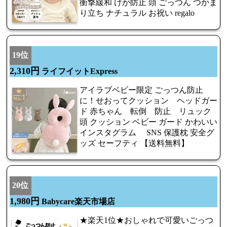
衝撃緩和 けが防止 頭 ごっつん つかま
り立ち ナチュラル お祝い regalo
19位
2,310円
ライフイットExpress
アイラブベビー限定 ごっつん防止
に！せおってクッション ヘッドガー
ド 赤ちゃん 転倒 防止 リュック
頭 クッション ベビー ガード かわいい
インスタグラム SNS 保護枕 安全グ
ッズ セーフティ 【送料無料】
20位
1,980円
Babycare楽天市場店
★楽天1位★おしゃれで可愛いごっつ