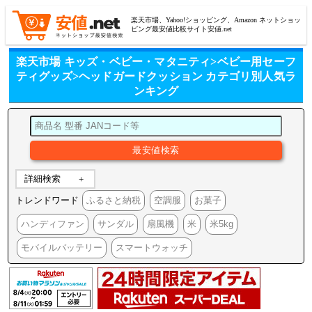
楽天市場、Yahoo!ショッピング、Amazon ネットショッ
ピング最安値比較サイト安値.net
楽天市場 キッズ・ベビー・マタニティ>ベビー用セーフ
ティグッズ>ヘッドガードクッション カテゴリ別人気ラ
ンキング
詳細検索
トレンドワード
ふるさと納税
空調服
お菓子
ハンディファン
サンダル
扇風機
米
米5kg
モバイルバッテリー
スマートウォッチ