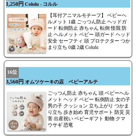
1,250円
Colulu - コルル
【耳付アニマルモチーフ】 ベビーヘ
ルメット 1歳 ごっつん防止 ヘッドガ
ード 転倒防止 赤ちゃん 転倒 怪我 防
止 ヘルメット ベビー 頭ガード ヘッド
安全 セーフティ 頭 プロテクター つか
まり立ち 0歳 2歳 Colulu
16位
3,560円
オムツケーキの店 ベビーアルテ
ごっつん防止 赤ちゃん 頭 ベビーヘル
メット ヘッド ベビー 転倒防止 女の子
男の子 クッション 立ち上がり つかま
り立ち 歩き始め 育児サポート 防災 災
害 出産祝い ベビーギフト 動物 クマ
ウサギ 恐竜