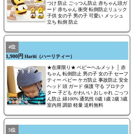
つけ 防止 ごっつん防止 赤ちゃん頭ガ
ード 赤ちゃん 衝突 転倒防止リュック
子供 女の子 男の子 可愛い メッシュ
立ち 転倒 防止
4位
1,900円
Hariti（ハーリティー）
★在庫限り★ ベビーヘルメット │ 赤
ちゃん 転倒防止 男の子 女の子 セーフ
ティー ベビー ケガ防止 事故防止 安全
ヘッド 頭 ガード 保護 守る プロテク
ター 子ども かわいい おしゃれ ごっつ
ん防止 綿100% 通気性 0歳 1歳 2歳 3歳
室内用 調節 軽量 送料無料
5位