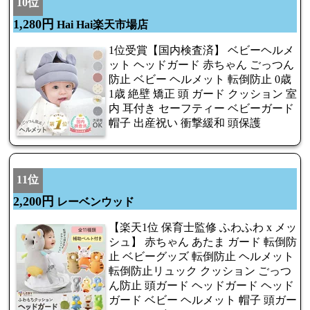
10位
1,280円
Hai Hai楽天市場店
1位受賞【国内検査済】 ベビーヘルメ
ット ヘッドガード 赤ちゃん ごっつん
防止 ベビー ヘルメット 転倒防止 0歳
1歳 絶壁 矯正 頭 ガード クッション 室
内 耳付き セーフティー ベビーガード
帽子 出産祝い 衝撃緩和 頭保護
11位
2,200円
レーベンウッド
【楽天1位 保育士監修 ふわふわ x メッ
シュ】 赤ちゃん あたま ガード 転倒防
止 ベビーグッズ 転倒防止 ヘルメット
転倒防止リュック クッション ごっつ
ん防止 頭ガード ヘッドガード ヘッド
ガード ベビー ヘルメット 帽子 頭ガー