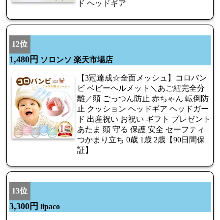
ド ヘッドギア
12位
1,480円
ソロンソ 楽天市場店
【3冠達成☆全面メッシュ】コロバン
ビ ベビーヘルメット＼あご紐完全分
離／頭 ごっつん防止 赤ちゃん 転倒防
止 クッション ヘッドギア ヘッドガー
ド 出産祝い お祝い ギフト プレゼント
あたま 頭 守る 保護 安全 セーフティ
つかまり立ち 0歳 1歳 2歳【90日間保
証】
13位
3,300円
lipaco