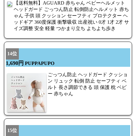
【送料無料】AGUARD 赤ちゃん ベビーヘルメット
ヘッドガード ごっつん防止 転倒防止ヘルメット 赤ち
ゃん 子供 頭 クッション セーフティ プロテクター ヘ
ッドギア 360度保護 衝撃吸収 出産祝い 0才 1才 2才 サ
イズ調整 安全 軽量 つかまり立ち よちよち歩き
14位
1,690円
PUPPAPUPO
ごっつん防止 ヘッドガード クッショ
ン リュック 転倒 防止 セーフティ ベ
ルト 長さ調節できる 頭 保護 枕 ベビ
ー 赤ちゃん
15位