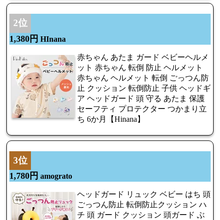
2位
1,380円
HInana
赤ちゃん あたま ガード ベビーヘルメ
ット 赤ちゃん 転倒 防止 ヘルメット
赤ちゃん ヘルメット 転倒 ごっつん防
止 クッション 転倒防止 子供 ヘッドギ
ア ヘッドガード 頭 守る あたま 保護
セーフティ プロテクター つかまり立
ち 6か月【Hinana】
3位
1,780円
amograto
ヘッドガード リュック ベビー はち 頭
ごっつん防止 転倒防止クッション ハ
チ 頭 ガード クッション 頭ガード ぶ