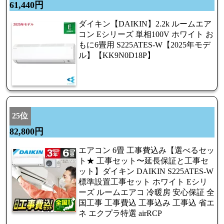
61,440円
ダイキン【DAIKIN】2.2k ルームエア
コン Eシリーズ 単相100V ホワイト お
もに6畳用 S225ATES-W【2025年モデ
ル】【KK9N0D18P】
25位
82,800円
エアコン 6畳 工事費込み【選べるセッ
ト★ 工事セット〜延長保証と工事セ
ット】ダイキン DAIKIN S225ATES-W
標準設置工事セット ホワイト Eシリ
ーズ ルームエアコ 冷暖房 安心保証 全
国工事 工事費込 工事込み 工事込 省エ
ネ エクプラ特選 airRCP