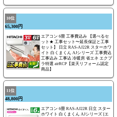
10位
65,300円
エアコン 6畳 工事費込み 【選べるセ
ット★ 工事セット〜延長保証と工事
セット】 日立 RAS-AJ22R スターホワ
イト 白くまくん AJシリーズ 工事費込
工事込み 工事込 冷暖房 省エネ エクプ
ラ特選 airRCP【楽天リフォーム認定
商品】
11位
48,800円
エアコン 6畳 RAS-AJ22R 日立 スター
ホワイト 白くまくん AJシリーズ [エ