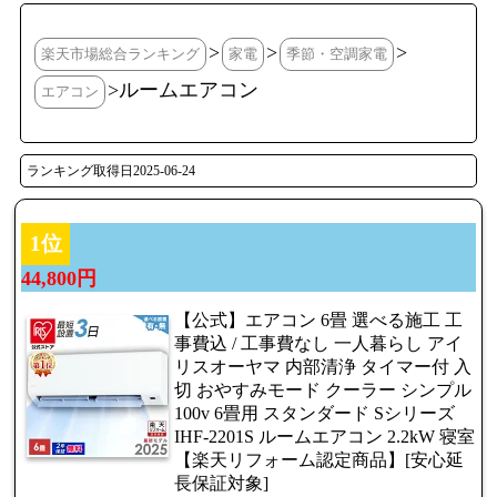
>
>
>
楽天市場総合ランキング
家電
季節・空調家電
>ルームエアコン
エアコン
ランキング取得日2025-06-24
1位
44,800円
【公式】エアコン 6畳 選べる施工 工
事費込 / 工事費なし 一人暮らし アイ
リスオーヤマ 内部清浄 タイマー付 入
切 おやすみモード クーラー シンプル
100v 6畳用 スタンダード Sシリーズ
IHF-2201S ルームエアコン 2.2kW 寝室
【楽天リフォーム認定商品】[安心延
長保証対象]