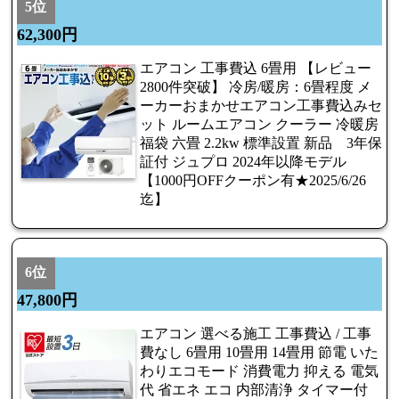
5位
62,300円
エアコン 工事費込 6畳用 【レビュー
2800件突破】 冷房/暖房：6畳程度 メ
ーカーおまかせエアコン工事費込みセ
ット ルームエアコン クーラー 冷暖房
福袋 六畳 2.2kw 標準設置 新品 3年保
証付 ジュプロ 2024年以降モデル
【1000円OFFクーポン有★2025/6/26
迄】
6位
47,800円
エアコン 選べる施工 工事費込 / 工事
費なし 6畳用 10畳用 14畳用 節電 いた
わりエコモード 消費電力 抑える 電気
代 省エネ エコ 内部清浄 タイマー付