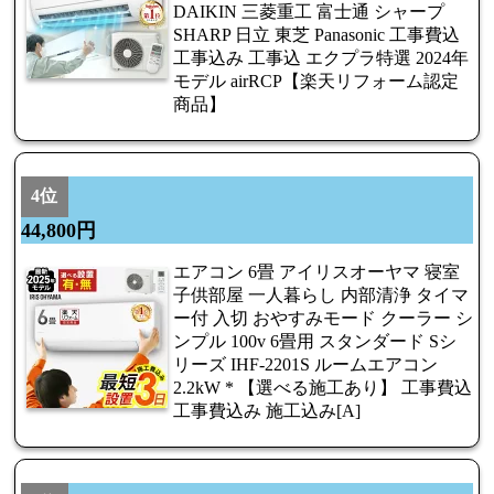
DAIKIN 三菱重工 富士通 シャープ
SHARP 日立 東芝 Panasonic 工事費込
工事込み 工事込 エクプラ特選 2024年
モデル airRCP【楽天リフォーム認定
商品】
4位
44,800円
エアコン 6畳 アイリスオーヤマ 寝室
子供部屋 一人暮らし 内部清浄 タイマ
ー付 入切 おやすみモード クーラー シ
ンプル 100v 6畳用 スタンダード Sシ
リーズ IHF-2201S ルームエアコン
2.2kW * 【選べる施工あり】 工事費込
工事費込み 施工込み[A]