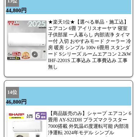
13位
44,800円
★楽天1位★【選べる単品・施工込】
エアコン 6畳 アイリスオーヤマ 寝室
子供部屋 一人暮らし 内部清浄 タイマ
ー付 入切 おやすみモード クーラー 冷
房 暖房 シンプル 100v 6畳用 スタンダ
ード Sシリーズ ルームエアコン 2.2kW
IHF-2201S 工事込み 工事費込み 工事
無し
14位
46,800円
【商品販売のみ】シャープ エアコン 6
畳用 AY-S22DH プラズマクラスター
7000搭載 外気温45度運転可能 内部清
浄運転 2024年モデル シンプル