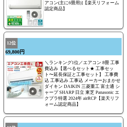
アコン(主に6畳用)]【楽天リフォーム
認定商品】
12位
69,800円
＼ランキング1位／エアコン 8畳 工事
費込み【選べるセット★ 工事セッ
ト〜延長保証と工事セット】 工事費
込 工事込み 工事込 メーカーおまかせ
ダイキン DAIKIN 三菱重工 富士通 シ
ャープ SHARP 日立 東芝 Panasonic エ
クプラ特選 2024年 airRCP【楽天リフ
ォーム認定商品】