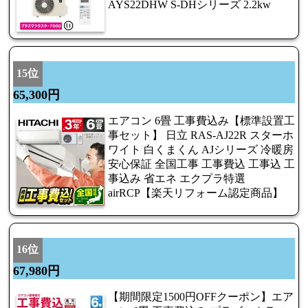
AYS22DHW S-DHシリーズ 2.2kw
15位
65,300円
エアコン 6畳 工事費込み【標準設置工
事セット】 日立 RAS-AJ22R スターホ
ワイト 白くまくん AJシリーズ 冷暖房
安心保証 全国工事 工事費込 工事込 工
事込み 省エネ エクプラ特選
airRCP【楽天リフォーム認定商品】
16位
67,980円
【期間限定1500円OFFクーポン】エア