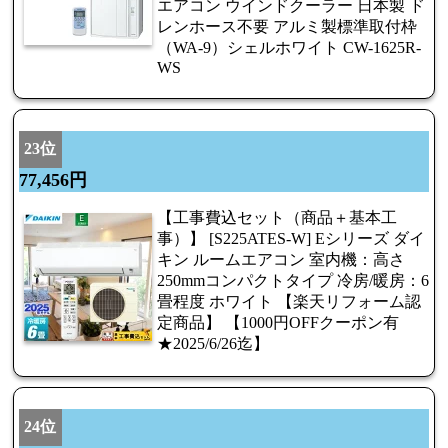
エアコン ウインドクーラー 日本製 ド
レンホース不要 アルミ製標準取付枠
（WA-9）シェルホワイト CW-1625R-
WS
23位
77,456円
【工事費込セット（商品＋基本工
事）】 [S225ATES-W] Eシリーズ ダイ
キン ルームエアコン 室内機：高さ
250mmコンパクトタイプ 冷房/暖房：6
畳程度 ホワイト 【楽天リフォーム認
定商品】 【1000円OFFクーポン有
★2025/6/26迄】
24位