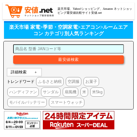
楽天市場、Yahoo!ショッピング、Amazon ネットショッ
ピング最安値比較サイト安値.net
楽天市場 家電>季節・空調家電>エアコン>ルームエア
コン カテゴリ別人気ランキング
詳細検索
トレンドワード
ふるさと納税
空調服
お菓子
ハンディファン
サンダル
扇風機
米
米5kg
モバイルバッテリー
スマートウォッチ