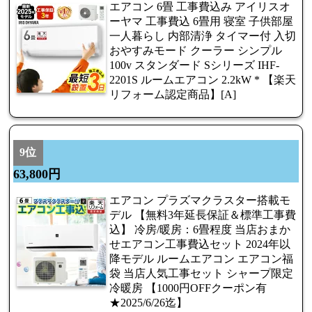
エアコン 6畳 工事費込み アイリスオ
ーヤマ 工事費込 6畳用 寝室 子供部屋
一人暮らし 内部清浄 タイマー付 入切
おやすみモード クーラー シンプル
100v スタンダード Sシリーズ IHF-
2201S ルームエアコン 2.2kW * 【楽天
リフォーム認定商品】[A]
9位
63,800円
エアコン プラズマクラスター搭載モ
デル 【無料3年延長保証＆標準工事費
込】 冷房/暖房：6畳程度 当店おまか
せエアコン工事費込セット 2024年以
降モデル ルームエアコン エアコン福
袋 当店人気工事セット シャープ限定
冷暖房 【1000円OFFクーポン有
★2025/6/26迄】