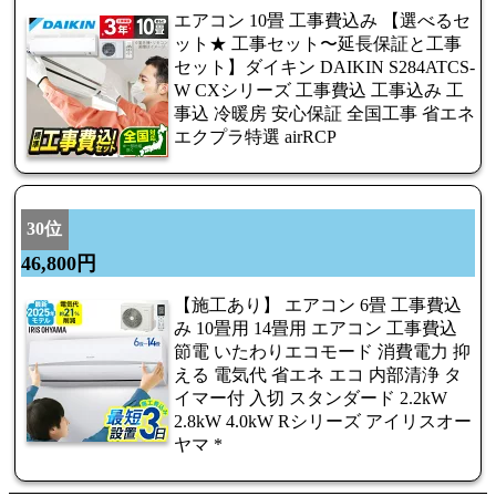
エアコン 10畳 工事費込み 【選べるセ
ット★ 工事セット〜延長保証と工事
セット】ダイキン DAIKIN S284ATCS-
W CXシリーズ 工事費込 工事込み 工
事込 冷暖房 安心保証 全国工事 省エネ
エクプラ特選 airRCP
30位
46,800円
【施工あり】 エアコン 6畳 工事費込
み 10畳用 14畳用 エアコン 工事費込
節電 いたわりエコモード 消費電力 抑
える 電気代 省エネ エコ 内部清浄 タ
イマー付 入切 スタンダード 2.2kW
2.8kW 4.0kW Rシリーズ アイリスオー
ヤマ *