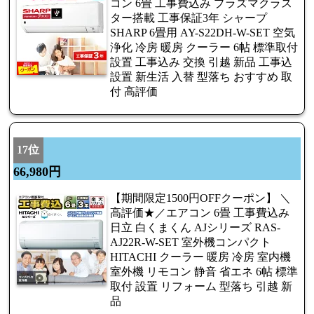
コン 6畳 工事費込み プラズマクラス
ター搭載 工事保証3年 シャープ
SHARP 6畳用 AY-S22DH-W-SET 空気
浄化 冷房 暖房 クーラー 6帖 標準取付
設置 工事込み 交換 引越 新品 工事込
設置 新生活 入替 型落ち おすすめ 取
付 高評価
17位
66,980円
【期間限定1500円OFFクーポン】 ＼
高評価★／エアコン 6畳 工事費込み
日立 白くまくん AJシリーズ RAS-
AJ22R-W-SET 室外機コンパクト
HITACHI クーラー 暖房 冷房 室内機
室外機 リモコン 静音 省エネ 6帖 標準
取付 設置 リフォーム 型落ち 引越 新
品