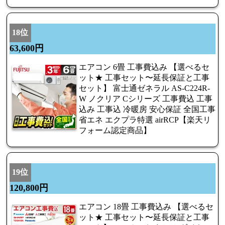
18位
63,600円
エアコン 6畳 工事費込み 【選べるセ
ット★ 工事セット〜延長保証と工事
セット】 富士通ゼネラル AS-C224R-
W ノクリア Cシリーズ 工事費込 工事
込み 工事込 冷暖房 安心保証 全国工事
省エネ エクプラ特選 airRCP【楽天リ
フォーム認定商品】
19位
120,800円
エアコン 18畳 工事費込み 【選べるセ
ット★ 工事セット〜延長保証と工事