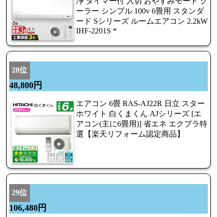
浄 タイマー付 入切 おやすみモード ク
ーラー シンプル 100v 6畳用 スタンダ
ード Sシリーズ ルームエアコン 2.2kW
IHF-2201S *
28位
48,800円
エアコン 6畳 RAS-AJ22R 日立 スター
ホワイト 白くまくん AJシリーズ [エ
アコン(主に6畳用)] 省エネ エクプラ特
選【楽天リフォーム認定商品】
29位
106,480円