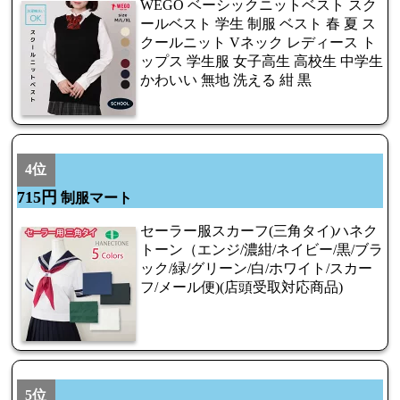
WEGO ベーシックニットベスト スク
ールベスト 学生 制服 ベスト 春 夏 ス
クールニット Vネック レディース ト
ップス 学生服 女子高生 高校生 中学生
かわいい 無地 洗える 紺 黒
4位
715円
制服マート
セーラー服スカーフ(三角タイ)ハネク
トーン（エンジ/濃紺/ネイビー/黒/ブラ
ック/緑/グリーン/白/ホワイト/スカー
フ/メール便)(店頭受取対応商品)
5位