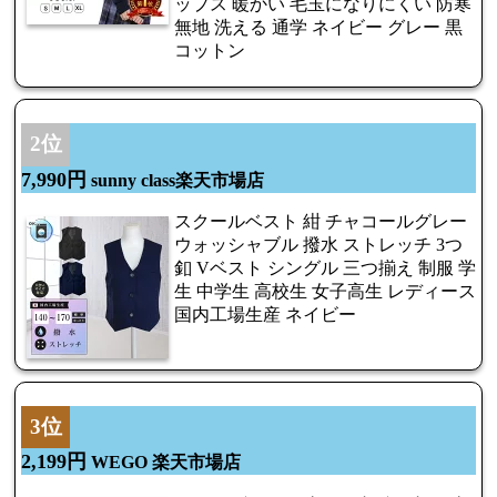
ップス 暖かい 毛玉になりにくい 防寒
無地 洗える 通学 ネイビー グレー 黒
コットン
2位
7,990円
sunny class楽天市場店
スクールベスト 紺 チャコールグレー
ウォッシャブル 撥水 ストレッチ 3つ
釦 Vベスト シングル 三つ揃え 制服 学
生 中学生 高校生 女子高生 レディース
国内工場生産 ネイビー
3位
2,199円
WEGO 楽天市場店