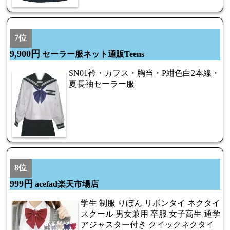
7位
9,900円
セーラー服ネット通販Teens
SN01衿・カフス・胸当・P紺色白2本線・
夏長袖セーラー服
8位
999円
acefad楽天市場店
学生 制服 りぼん リボンタイ ネクタイ
スクール 男女兼用 卒服 女子高生 通学
アジャスター付き クイックネクタイ