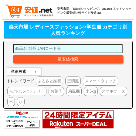
楽天市場、Yahoo!ショッピング、Amazon ネットショッ
ピング最安値比較サイト安値.net
楽天市場 レディースファッション>学生服 カテゴリ別
人気ランキング
詳細検索
トレンドワード
ふるさと納税
空調服
スマートウォッチ
モバイルバッテリー
お菓子
扇風機
米5kg
スマホケース
米
水