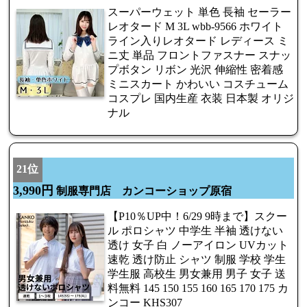
スーパーウェット 単色 長袖 セーラー
レオタード M 3L wbb-9566 ホワイト
ライン入りレオタード レディース ミ
ニ丈 単品 フロントファスナー スナッ
プボタン リボン 光沢 伸縮性 密着感
ミニスカート かわいい コスチューム
コスプレ 国内生産 衣装 日本製 オリジ
ナル
21位
3,990円
制服専門店 カンコーショップ原宿
【P10％UP中！6/29 9時まで】スクー
ル ポロシャツ 中学生 半袖 透けない
透け 女子 白 ノーアイロン UVカット
速乾 透け防止 シャツ 制服 学校 学生
学生服 高校生 男女兼用 男子 女子 送
料無料 145 150 155 160 165 170 175 カ
ンコー KHS307