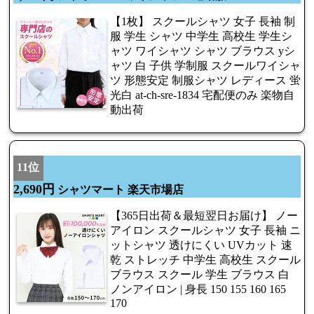
【1枚】 スクールシャツ 女子 長袖 制
服 学生 シャツ 中学生 高校生 学生シ
ャツ ワイシャツ シャツ ブラウス yシ
ャツ 白 子供 学制服 スクールワイシャ
ツ 形態安定 制服シャツ レディース 蛍
光白 at-ch-sre-1834 宅配便のみ 楽物自
動出荷
11位
2,690円
シャツマート 楽天市場店
【365日出荷＆最短翌日お届け】 ノー
アイロン スクールシャツ 女子 長袖 ニ
ットシャツ 透けにくい UVカット 速
乾 ストレッチ 中学生 高校生 スクール
ブラウス スクール 学生 ブラウス 白
ノンアイロン | 身長 150 155 160 165
170