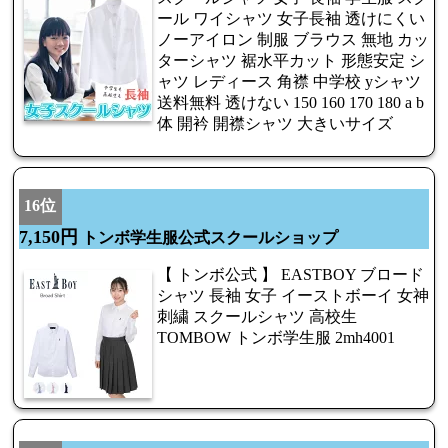
ール ワイシャツ 女子長袖 透けにくい
ノーアイロン 制服 ブラウス 無地 カッ
ターシャツ 裾水平カット 形態安定 シ
ャツ レディース 角襟 中学校 yシャツ
送料無料 透けない 150 160 170 180 a b
体 開衿 開襟シャツ 大きいサイズ
16位
7,150円
トンボ学生服公式スクールショップ
【 トンボ公式 】 EASTBOY ブロード
シャツ 長袖 女子 イーストボーイ 女神
刺繍 スクールシャツ 高校生
TOMBOW トンボ学生服 2mh4001