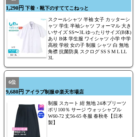
1,290円
下着・靴下のすててこねっと
スクールシャツ 半袖 女子 カッターシ
ャツ 学生 半袖シャツ フォーマル 大き
いサイズ SS〜3L ゆったりサイズ(B体)
あり B体 学生服 ワイシャツ 小学 中学
高校 学校 女の子 制服 シャツ 白 無地
角襟 抗菌防臭 スクログ SS S M L LL
3L
6位
9,680円
アイラブ制服＠楽天市場店
制服 スカート 紺 無地 24本プリーツ
ポリ100％ サージ ウォッシャブル
W60-72 丈56-65 冬服 春秋冬【日本
製】