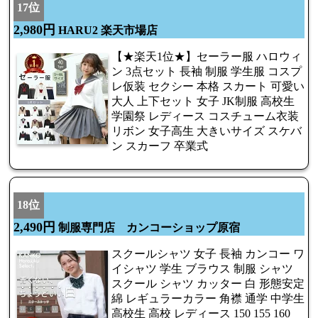
17位
2,980円
HARU2 楽天市場店
【★楽天1位★】セーラー服 ハロウィ
ン 3点セット 長袖 制服 学生服 コスプ
レ仮装 セクシー 本格 スカート 可愛い
大人 上下セット 女子 JK制服 高校生
学園祭 レディース コスチューム衣装
リボン 女子高生 大きいサイズ スケバ
ン スカーフ 卒業式
18位
2,490円
制服専門店 カンコーショップ原宿
スクールシャツ 女子 長袖 カンコー ワ
イシャツ 学生 ブラウス 制服 シャツ
スクール シャツ カッター 白 形態安定
綿 レギュラーカラー 角襟 通学 中学生
高校生 高校 レディース 150 155 160