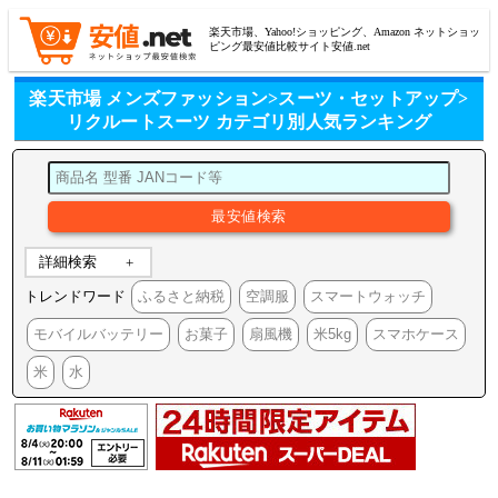
楽天市場、Yahoo!ショッピング、Amazon ネットショッ
ピング最安値比較サイト安値.net
楽天市場 メンズファッション>スーツ・セットアップ>
リクルートスーツ カテゴリ別人気ランキング
詳細検索
トレンドワード
ふるさと納税
空調服
スマートウォッチ
モバイルバッテリー
お菓子
扇風機
米5kg
スマホケース
米
水