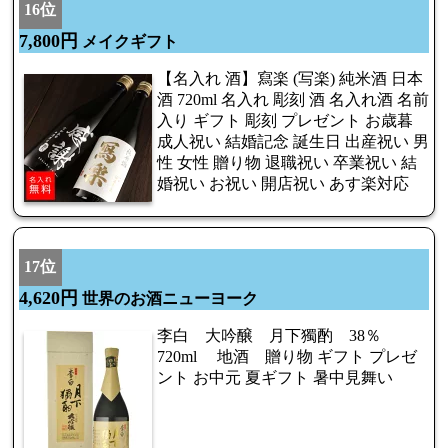
16位
7,800円
メイクギフト
【名入れ 酒】寫楽 (写楽) 純米酒 日本
酒 720ml 名入れ 彫刻 酒 名入れ酒 名前
入り ギフト 彫刻 プレゼント お歳暮
成人祝い 結婚記念 誕生日 出産祝い 男
性 女性 贈り物 退職祝い 卒業祝い 結
婚祝い お祝い 開店祝い あす楽対応
17位
4,620円
世界のお酒ニューヨーク
李白 大吟醸 月下獨酌 38％
720ml 地酒 贈り物 ギフト プレゼ
ント お中元 夏ギフト 暑中見舞い