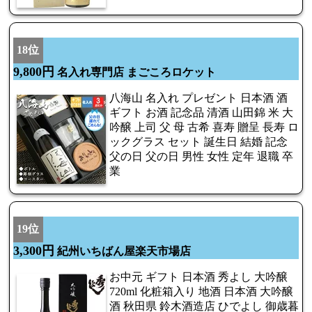
18位
9,800円
名入れ専門店 まごころロケット
八海山 名入れ プレゼント 日本酒 酒
ギフト お酒 記念品 清酒 山田錦 米 大
吟醸 上司 父 母 古希 喜寿 贈呈 長寿 ロ
ックグラス セット 誕生日 結婚 記念
父の日 父の日 男性 女性 定年 退職 卒
業
19位
3,300円
紀州いちばん屋楽天市場店
お中元 ギフト 日本酒 秀よし 大吟醸
720ml 化粧箱入り 地酒 日本酒 大吟醸
酒 秋田県 鈴木酒造店 ひでよし 御歳暮