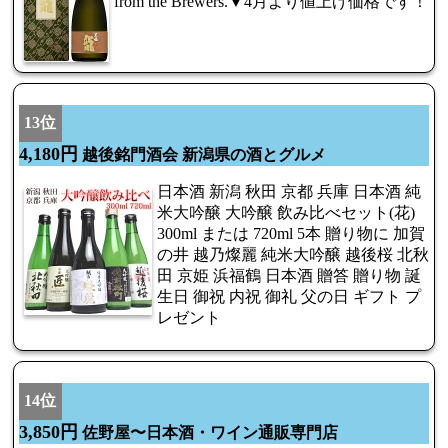
from the Brewers.▼4月より値上げ価格です！
13位
4,180円
越後銘門酒会 新潟県の酒とグルメ
日本酒 新潟 秋田 京都 兵庫 日本酒 純
米大吟醸 大吟醸 飲み比べセット(花)
300ml または 720ml 5本 贈り物に 加賀
の井 越乃燦麗 純米大吟醸 越後桜 北秋
田 京姫 浜福鶴 日本酒 贈答 贈り物 誕
生日 御祝 内祝 御礼 父の日 ギフト プ
レゼント
14位
3,850円
佐野屋〜日本酒・ワイン通販専門店