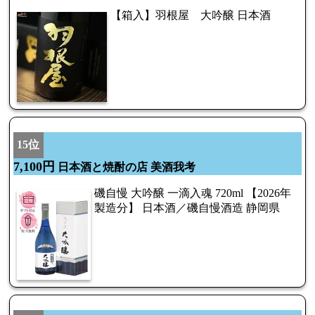
【箱入】羽根屋 大吟醸 日本酒
15位
7,100円
日本酒と焼酎の店 美酒我考
磯自慢 大吟醸 一滴入魂 720ml 【2026年
製造分】 日本酒／磯自慢酒造 静岡県