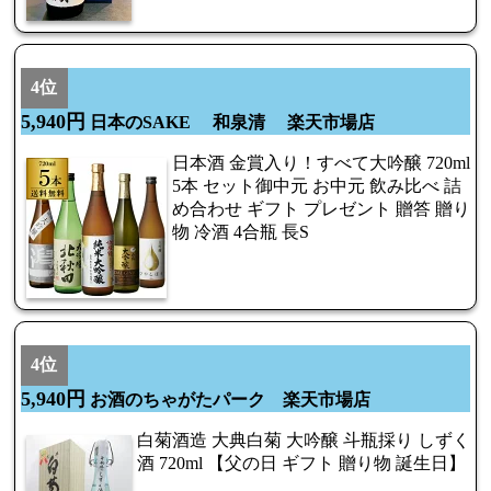
4位
5,940円
日本のSAKE 和泉清 楽天市場店
日本酒 金賞入り！すべて大吟醸 720ml
5本 セット御中元 お中元 飲み比べ 詰
め合わせ ギフト プレゼント 贈答 贈り
物 冷酒 4合瓶 長S
4位
5,940円
お酒のちゃがたパーク 楽天市場店
白菊酒造 大典白菊 大吟醸 斗瓶採り しずく
酒 720ml 【父の日 ギフト 贈り物 誕生日】