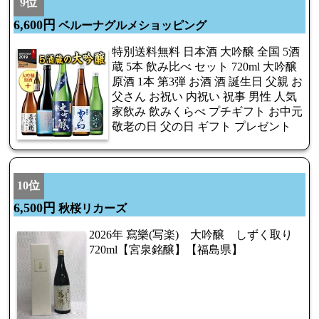
9位
6,600円
ベルーナグルメショッピング
特別送料無料 日本酒 大吟醸 全国 5酒
蔵 5本 飲み比べ セット 720ml 大吟醸
原酒 1本 第3弾 お酒 酒 誕生日 父親 お
父さん お祝い 内祝い 祝事 男性 人気
家飲み 飲みくらべ プチギフト お中元
敬老の日 父の日 ギフト プレゼント
10位
6,500円
秋桜リカーズ
2026年 寫樂(写楽) 大吟醸 しずく取り
720ml【宮泉銘醸】【福島県】