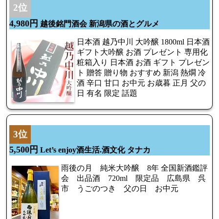
2位
4,980円
越後銘門酒会 新潟県の酒とグルメ
日本酒 越乃中川 大吟醸 1800ml 日本酒
ギフト大吟醸 お酒 プレゼント 専用化
粧箱入り 日本酒 お酒 ギフト プレゼン
ト 贈答 贈り物 おすすめ 新潟 熱燗 冷
酒 辛口 甘口 お中元 お歳暮 正月 父の
日 有名 限定 話題
3位
5,500円
Let’s enjoy酒生活.酒文化 タナカ
雨後の月 純米大吟醸 8年 全国新酒鑑評
会 出品酒 720ml 限定品 広島県 呉
市 うごのつき 父の日 お中元