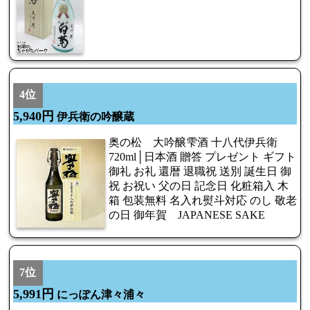
4位
5,940円
伊兵衛の吟醸蔵
奥の松 大吟醸雫酒 十八代伊兵衛
720ml│日本酒 贈答 プレゼント ギフト
御礼 お礼 還暦 退職祝 送別 誕生日 御
祝 お祝い 父の日 記念日 化粧箱入 木
箱 包装無料 名入れ熨斗対応 のし 敬老
の日 御年賀 JAPANESE SAKE
7位
5,991円
にっぽん津々浦々