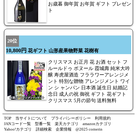
お歳暮 御年賀 お年賀 ギフト プレゼン
ト
20位
10,800円
花ギフト 山形産果物野菜 花樹有
クリスマス お正月 花 お酒 セット フ
ルールドゥ ボヌール 霞城壽 純米大吟
醸 寿虎屋酒造 フララワーアレンジメ
ント 特別な贈物 アレンジメント ワイ
ン シ ャンパン 日本酒 誕生日 結婚記
念日 成人の祝 御祝 ギフト 花ギフト
クリスマス 5月の節句 送料無料
TOP
当サイトについて
プライバシーポリシー
利用規約
JANコード一覧
型番一覧
楽天カテゴリ
amazonカテゴリ
Yahoo!カテゴリ
詳細検索
企業情報
@2025 cornerin