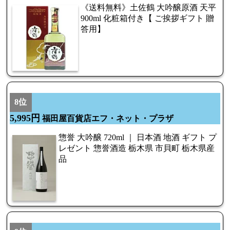
《送料無料》土佐鶴 大吟醸原酒 天平
900ml 化粧箱付き【 ご挨拶ギフト 贈
答用】
8位
5,995円
福田屋百貨店エフ・ネット・プラザ
惣誉 大吟醸 720ml ｜ 日本酒 地酒 ギフト プ
レゼント 惣誉酒造 栃木県 市貝町 栃木県産
品