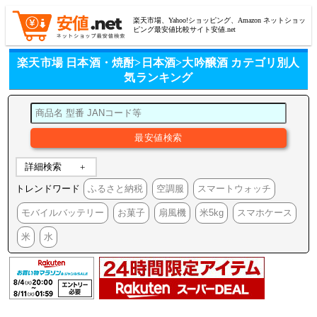
楽天市場、Yahoo!ショッピング、Amazon ネットショッ
ピング最安値比較サイト安値.net
楽天市場 日本酒・焼酎>日本酒>大吟醸酒 カテゴリ別人
気ランキング
詳細検索
トレンドワード
ふるさと納税
空調服
スマートウォッチ
モバイルバッテリー
お菓子
扇風機
米5kg
スマホケース
米
水