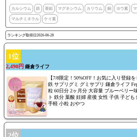
カルシウム
鉄
亜鉛
マグネシウム
カリウム
銅
ヨウ素
マ
マルチミネラル
ケイ素
ランキング取得日2026-06-28
1位
2,490円
鎌倉ライフ
【7/8限定！50%OFF！お気に入り登
鉄 サプリグミ グミサプリ 鎌倉ライフ Fep
粒 60日分 2ヶ月分 大容量 ブルーベリー
ト 鉄分 葉酸 妊婦 産後 女性 子供 子ど
手軽 小粒 おやつ
2位