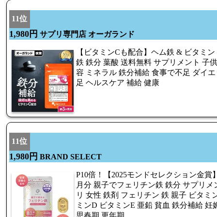
11位
1,980円
サプリ専門店 オーガランド
【ビタミンCも配合】ヘム鉄 & ビタミン
鉄 鉄分 葉酸 送料無料 サプリメント 子供
容 ミネラル 鉄分補給 食事で不足 ダイエ
足 ヘルスケア 補給 健康
11位
1,980円
BRAND SELECT
P10倍！【2025モンドセレクション金賞】
月分 親子でフェリチン鉄 鉄分 サプリメン
リ 女性 鉄剤 フェリチン 鉄 親子 ビタミ
ミンD ビタミンE 亜鉛 貧血 鉄分補給 妊
思春期 更年期