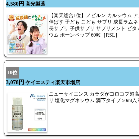
4,580円
高光製薬
【楽天総合1位】ノビルン カルシウム ア
伸ばす 子ども こども サプリ 成長ラムネ
長サプリ 子供サプリ サプリメント ビタ
ウム ボーンペップ 60粒［RSL］
10位
3,078円
ケイエスティ楽天市場店
ニューサイエンス カラダがヨロコブ超高
リ 塩化マグネシウム 滴下タイプ 50ml入