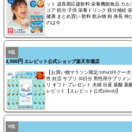
ット 成長期応援飲料 栄養機能食品 カルシ
コア 鉄分 子供 栄養ドリンク 鉄分補給 
健康 まとめ買い 飲料 飲み物 粉 身長 
のは今
8位
4,980円
エレビット公式ショップ楽天市場店
【お買い物マラソン限定/10%OFFクーポ
性 妊活 サプリ 30日分 男性用サプリメ
リ ギフト プレゼント 夫婦 出産 葉酸 葉
レビット【エレビット公式(elevit)】
9位