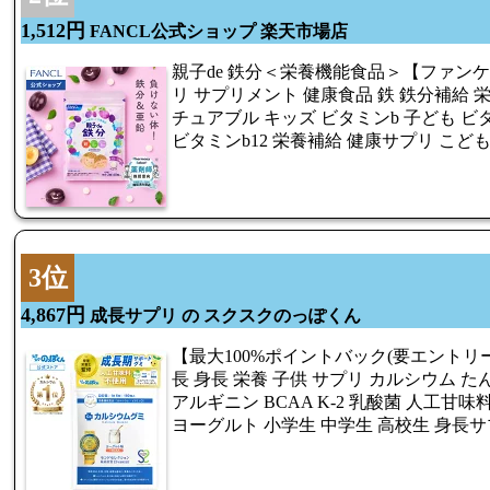
1,512円
FANCL公式ショップ 楽天市場店
親子de 鉄分＜栄養機能食品＞【ファンケル 
リ サプリメント 健康食品 鉄 鉄分補給 栄
チュアブル キッズ ビタミンb 子ども ビタ
ビタミンb12 栄養補給 健康サプリ こども
3位
4,867円
成長サプリ の スクスクのっぽくん
【最大100%ポイントバック(要エントリー
長 身長 栄養 子供 サプリ カルシウム た
アルギニン BCAA K-2 乳酸菌 人工甘味
ヨーグルト 小学生 中学生 高校生 身長サ