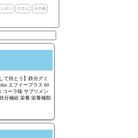
ンガン
クロム
その他
録をして待とう】鉄分グミ
lus エフイープラス 60
味 コーラ味 サプリメン
も 鉄分補給 栄養 栄養補助