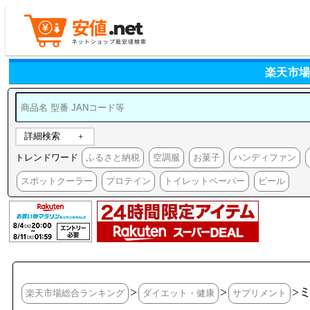
楽天市場
詳細検索
トレンドワード
ふるさと納税
空調服
お菓子
ハンディファン
スポットクーラー
プロテイン
トイレットペーパー
ビール
>
>
>
楽天市場総合ランキング
ダイエット・健康
サプリメント