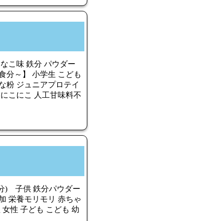
きなこ味 鉄分 パウダー
0食分～】 小学生 こども
きな粉 ジュニアプロテイ
 にこにこ 人工甘味料不
分) 子供 鉄分パウダー
添加 栄養モリモリ 赤ちゃ
 女性 子ども こども 幼