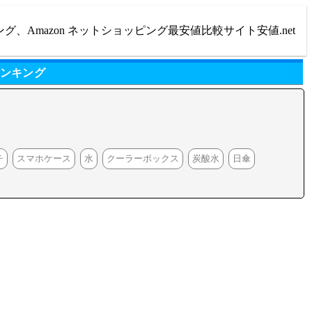
ング、Amazon ネットショッピング最安値比較サイト安値.net
ランキング
チ
スマホケース
水
クーラーボックス
炭酸水
日傘