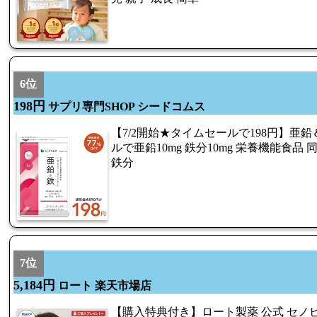
6位
198円
サプリ専門SHOP シードコムス
【7/2開始★タイムセールで198円】亜鉛
ルで亜鉛10mg 鉄分10mg 栄養機能食品
鉄分
7位
5,184円
ロート 楽天市場店
【購入特典付き】ロート製薬 公式 セノビッ