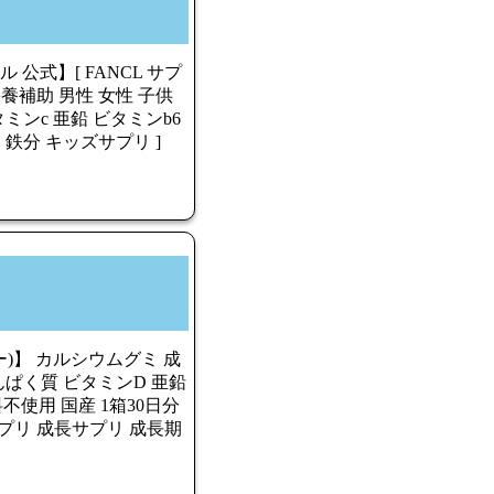
公式】[ FANCL サプ
養補助 男性 女性 子供
ミンc 亜鉛 ビタミンb6
 鉄分 キッズサプリ ]
)】 カルシウムグミ 成
んぱく質 ビタミンD 亜鉛
料不使用 国産 1箱30日分
プリ 成長サプリ 成長期