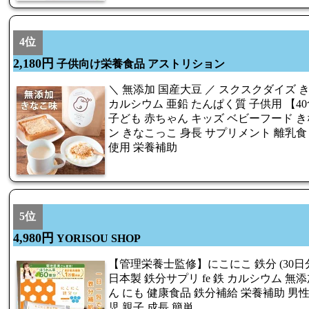
4位
2,180円
子供向け栄養食品 アストリション
＼ 無添加 国産大豆 ／ スクスクダイズ 
カルシウム 亜鉛 たんぱく質 子供用 【4
子ども 赤ちゃん キッズ ベビーフード 
ン きなこっこ 身長 サプリメント 離乳食
使用 栄養補助
5位
4,980円
YORISOU SHOP
【管理栄養士監修】にこにこ 鉄分 (30日
日本製 鉄分サプリ fe 鉄 カルシウム 無
ん にも 健康食品 鉄分補給 栄養補助 男性
児 親子 成長 簡単