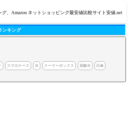
ング、Amazon ネットショッピング最安値比較サイト安値.net
ランキング
チ
スマホケース
水
クーラーボックス
炭酸水
日傘