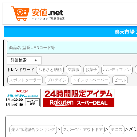
楽天市場
詳細検索
トレンドワード
ふるさと納税
空調服
お菓子
ハンディファン
スポットクーラー
プロテイン
トイレットペーパー
ビール
>
>
>メ
楽天市場総合ランキング
スポーツ・アウトドア
テニス