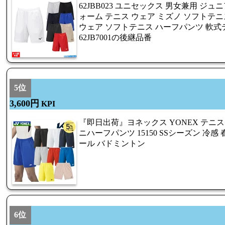
62JBB023 ユニセックス 男女兼用 ジ
ォーム テニス ウェア ミズノ ソフトテニ
ウェア ソフトテニス ハーフパンツ 軟式テニス so
62JB7001の後継品番
5位
3,600円
KPI
『即日出荷』ヨネックス YONEX テニ
ニハーフパンツ 15150 SSシーズン 冷感
ール バドミントン
6位