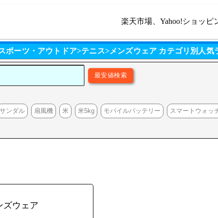
楽天市場、Yahoo!ショッピ
 スポーツ・アウトドア>テニス>メンズウェア カテゴリ別人気
サンダル
扇風機
米
米5kg
モバイルバッテリー
スマートウォッ
ンズウェア