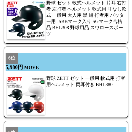
野球 ゼット 軟式ヘルメット 片耳 右打
者 左打者 ヘルメット 軟式用 耳なし軟
式 一般用 大人用 黒 紺 打者用 バッタ
ー用 JSBBマーク入り SGマーク合格
品 BHL308 野球用品 スワロースポー
ツ
6位
5,980円
MOVE
野球 ZETT ゼット 一般用 軟式用 打者
用ヘルメット 両耳付き BHL380