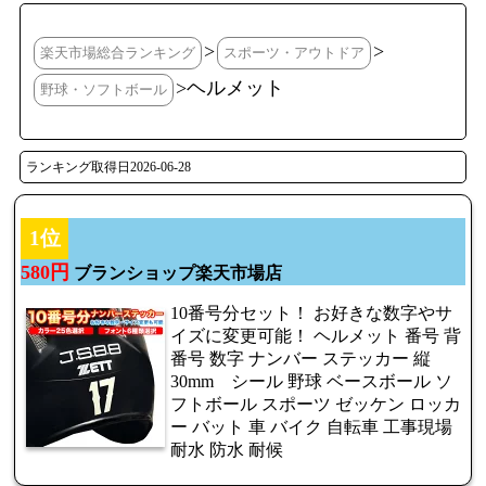
>
>
楽天市場総合ランキング
スポーツ・アウトドア
>ヘルメット
野球・ソフトボール
ランキング取得日2026-06-28
1位
580円
ブランショップ楽天市場店
10番号分セット！ お好きな数字やサ
イズに変更可能！ ヘルメット 番号 背
番号 数字 ナンバー ステッカー 縦
30mm シール 野球 ベースボール ソ
フトボール スポーツ ゼッケン ロッカ
ー バット 車 バイク 自転車 工事現場
耐水 防水 耐候