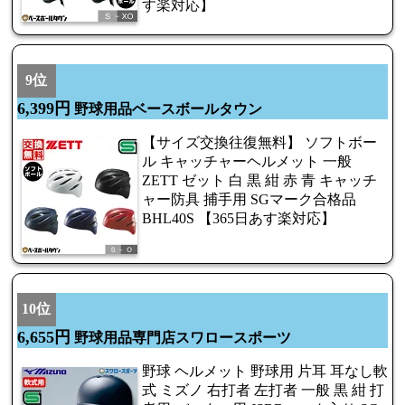
す楽対応】
9位
6,399円
野球用品ベースボールタウン
【サイズ交換往復無料】 ソフトボー
ル キャッチャーヘルメット 一般
ZETT ゼット 白 黒 紺 赤 青 キャッチ
ャー防具 捕手用 SGマーク合格品
BHL40S 【365日あす楽対応】
10位
6,655円
野球用品専門店スワロースポーツ
野球 ヘルメット 野球用 片耳 耳なし軟
式 ミズノ 右打者 左打者 一般 黒 紺 打