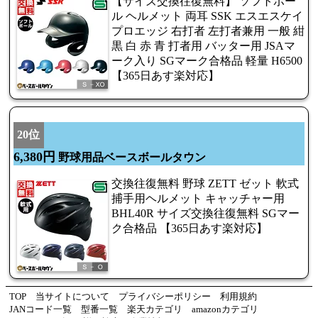
【サイズ交換往復無料】 ソフトボー
ル ヘルメット 両耳 SSK エスエスケイ
プロエッジ 右打者 左打者兼用 一般 紺
黒 白 赤 青 打者用 バッター用 JSAマ
ーク入り SGマーク合格品 軽量 H6500
【365日あす楽対応】
20位
6,380円
野球用品ベースボールタウン
交換往復無料 野球 ZETT ゼット 軟式
捕手用ヘルメット キャッチャー用
BHL40R サイズ交換往復無料 SGマー
ク合格品 【365日あす楽対応】
TOP
当サイトについて
プライバシーポリシー
利用規約
JANコード一覧
型番一覧
楽天カテゴリ
amazonカテゴリ