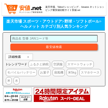
楽天市場、Yahoo!ショッピング、Amazon ネットショッ
ピング最安値比較サイト安値.net
楽天市場 スポーツ・アウトドア>野球・ソフトボール>
ヘルメット カテゴリ別人気ランキング
詳細検索
トレンドワード
ふるさと納税
空調服
スマートウォッチ
モバイルバッテリー
お菓子
扇風機
米5kg
スマホケース
米
水