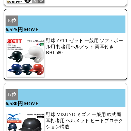
16位
6,525円
MOVE
野球 ZETT ゼット 一般用 ソフトボー
ル用 打者用ヘルメット 両耳付き
BHL580
17位
6,580円
MOVE
野球 MIZUNO ミズノ 一般用 軟式両
耳打者用 ヘルメット ヒートプロテク
ション構造