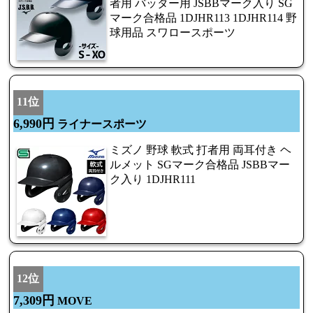
者用 バッター用 JSBBマーク入り SG
マーク合格品 1DJHR113 1DJHR114 野
球用品 スワロースポーツ
11位
6,990円
ライナースポーツ
ミズノ 野球 軟式 打者用 両耳付き ヘ
ルメット SGマーク合格品 JSBBマー
ク入り 1DJHR111
12位
7,309円
MOVE