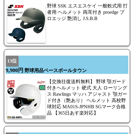
野球 SSK エスエスケイ 一般軟式用 打
者用 ヘルメット 両耳付き proedge プ
ロエッジ 艶消し J.S.B.B
13位
9,900円
野球用品ベースボールタウン
【交換往復送料無料】 野球 顎ガード
付きヘルメット 硬式 大人 ローリング
ス Rawlings マッハ アジャスト 顎ガー
ド付き（艶あり） ヘルメット 高校野
球対応 MA01S-JPNHB SGマーク合格
品 【365日あす楽対応】