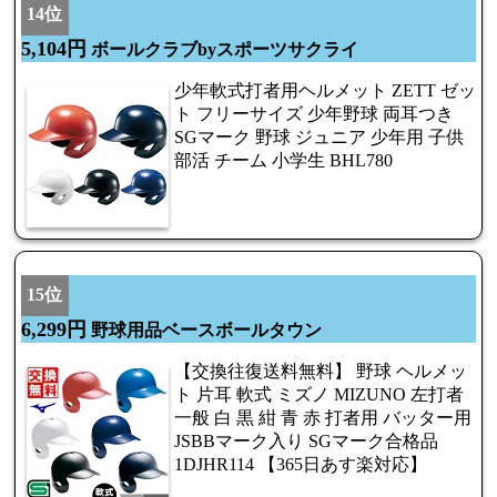
14位
5,104円
ボールクラブbyスポーツサクライ
少年軟式打者用ヘルメット ZETT ゼッ
ト フリーサイズ 少年野球 両耳つき
SGマーク 野球 ジュニア 少年用 子供
部活 チーム 小学生 BHL780
15位
6,299円
野球用品ベースボールタウン
【交換往復送料無料】 野球 ヘルメッ
ト 片耳 軟式 ミズノ MIZUNO 左打者
一般 白 黒 紺 青 赤 打者用 バッター用
JSBBマーク入り SGマーク合格品
1DJHR114 【365日あす楽対応】