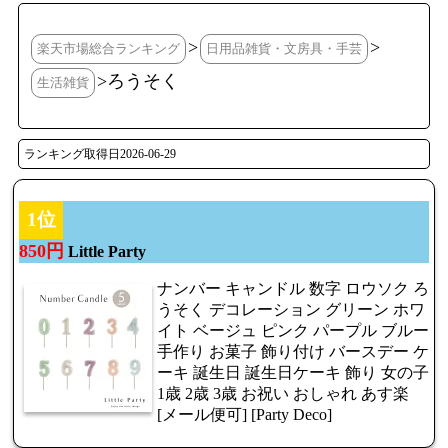
>
>
楽天市場総合ランキング
日用品雑貨・文房具・手芸
>ろうそく
生活雑貨
ランキング取得日2026-06-29
1位
850円
Little Party
ナンバー キャンドル 数字 ロウソク ろ
うそく デコレーション グリーン ホワ
イト ベージュ ピンク パープル ブルー
手作り お菓子 飾り付け バースデー ケ
ーキ 誕生日 誕生日ケーキ 飾り 女の子
1歳 2歳 3歳 お祝い おしゃれ あす楽
[メール便可] [Party Deco]