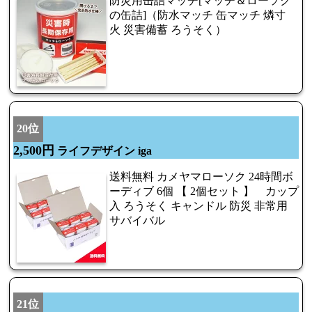
防災用缶詰マッチ[マッチ＆ローソク
の缶詰]（防水マッチ 缶マッチ 燐寸
火 災害備蓄 ろうそく）
20位
2,500円
ライフデザイン iga
送料無料 カメヤマローソク 24時間ボ
ーディブ 6個 【 2個セット 】 カップ
入 ろうそく キャンドル 防災 非常用
サバイバル
21位