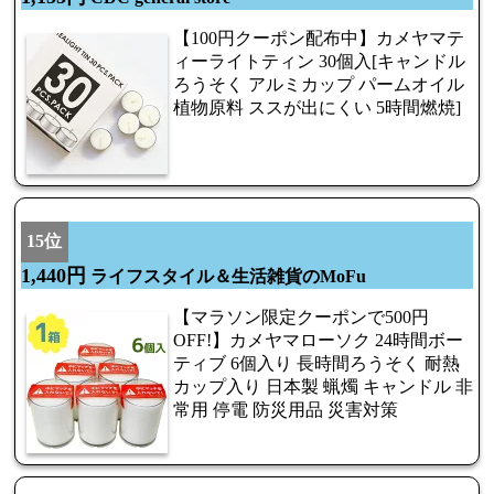
【100円クーポン配布中】カメヤマテ
ィーライトティン 30個入[キャンドル
ろうそく アルミカップ パームオイル
植物原料 ススが出にくい 5時間燃焼]
15位
1,440円
ライフスタイル＆生活雑貨のMoFu
【マラソン限定クーポンで500円
OFF!】カメヤマローソク 24時間ボー
ティブ 6個入り 長時間ろうそく 耐熱
カップ入り 日本製 蝋燭 キャンドル 非
常用 停電 防災用品 災害対策