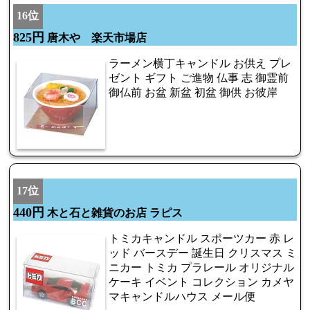
16位
825円
唐木や 楽天市場店
ラーメン横丁キャンドル お供え プレ
ゼント ギフト ご進物 仏事 志 御霊前
御仏前 お盆 新盆 初盆 御供 お彼岸
17位
440円
木と石と雑貨のお店 ラピス
トミカキャンドル スポーツカー 赤 レ
ッド バースデー 誕生日 クリスマス ミ
ニカー トミカ プラレール オリジナル
ケーキ イベント コレクション カメヤ
マキャンドルハウス メール便