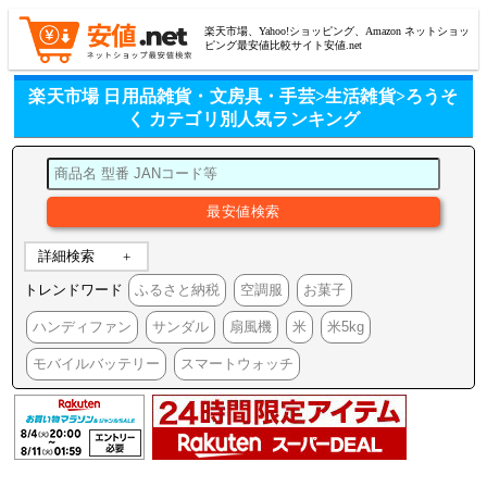
楽天市場、Yahoo!ショッピング、Amazon ネットショッ
ピング最安値比較サイト安値.net
楽天市場 日用品雑貨・文房具・手芸>生活雑貨>ろうそ
く カテゴリ別人気ランキング
詳細検索
トレンドワード
ふるさと納税
空調服
お菓子
ハンディファン
サンダル
扇風機
米
米5kg
モバイルバッテリー
スマートウォッチ