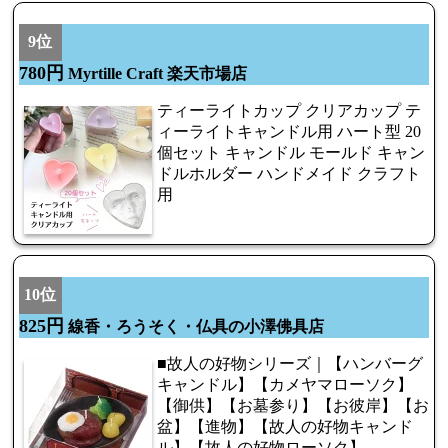
9位
780円
Myrtille Craft 楽天市場店
ティーライトカップ クリアカップ テ
ィーライトキャンドル用 ハート型 20
個セット キャンドル モールド キャン
ドルホルダー ハンドメイド クラフト
用
10位
825円
線香・ろうそく・仏具の小澤佛具店
■故人の好物シリーズ｜【ハンバーグ
キャンドル】【カメヤマローソク】
【御供】【お墓参り】【お彼岸】【お
盆】【進物】【故人の好物キャンド
ル】【故人の好物ローソク】