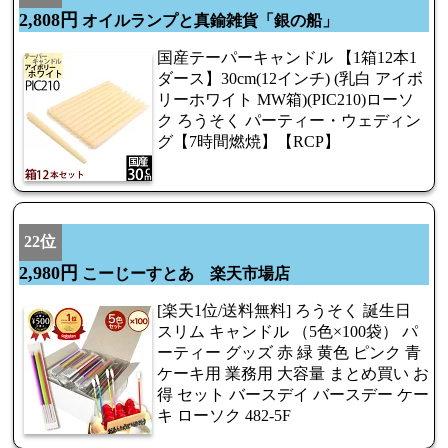
2,808円
オイルランプと真鍮雑貨「銀の船」
国産テーパーキャンドル 【1箱12本1
ダース】30cm(12インチ) (乳白 アイボ
リーホワイト MW箱)(PIC210)ローソ
ク ろうそく パーティー・ウェディン
グ【7時間燃焼】【RCP】
22位
2,980円
こーじーすとあ 楽天市場店
[楽天1位/送料無料] ろうそく 誕生日
スリム キャンドル （5色×100袋） パ
ーティー グッズ 赤 緑 黄色 ピンク 青
ケーキ用 業務用 大容量 まとめ買い お
得 セット バースデイ バースデー ケー
キ ローソク 482-5F