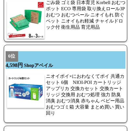
ごみ袋 ゴミ袋 日本育児 Korbell おむつ
ポット ECO 専用袋 取り換えロール3P
おむつ おむつペール ニオイもれ 防ぐ
ペット ニオイもれ軽減 チャイルドロ
ック付 衛生用品 育児用品
6位
4,598円
Shopアベイル
ニオイポイ×におわなくてポイ 共通カ
セット 6個 NIOI-POI カートリッジ
アップリカ 交換カセット 交換カート
リッジ 交換用 おむつ処理 強力 防臭
消臭 おむつ消臭 赤ちゃん ベビー用品
おむつゴミ箱 大容量 まとめ買い 買い
回り