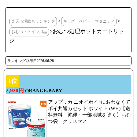
>
>
楽天市場総合ランキング
キッズ・ベビー・マタニティ
>おむつ処理ポットカートリッ
おむつ・トイレ用品
ジ
ランキング取得日2026-06-28
1位
2,920円
ORANGE-BABY
アップリカ ニオイポイ×におわなくて
ポイ共通カセット ホワイト (WH)【送
料無料 沖縄・一部地域を除く】おむ
つ袋 クリスマス