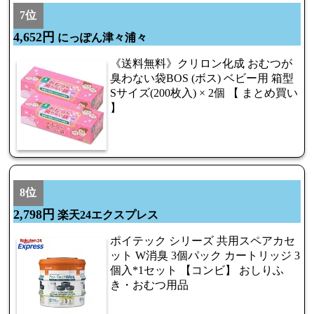
7位
4,652円
にっぽん津々浦々
《送料無料》クリロン化成 おむつが
臭わない袋BOS (ボス) ベビー用 箱型
Sサイズ(200枚入) × 2個 【 まとめ買い
】
8位
2,798円
楽天24エクスプレス
ポイテック シリーズ 共用スペアカセ
ット W消臭 3個パック カートリッジ 3
個入*1セット 【コンビ】 おしりふ
き・おむつ用品