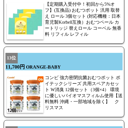
【定期購入受付中！初回から5%オ
フ】(互換品) おむつポット 汎用 取替
え ロール 3個セット (対応機種：日本
育児製Korbell互換）おむつペール カ
ートリッジ 替えロール コーベル 無香
料 リフィル レフィル
13位
11,700円
ORANGE-BABY
コンビ 強力密閉抗菌おむつポット ポ
イテックシリーズ 共用スペアカセッ
ト W消臭 12個セット（3個×4） 環境
に優しいバイオマスフィルム使用【送
料無料 沖縄・一部地域を除く】 ク
リスマス