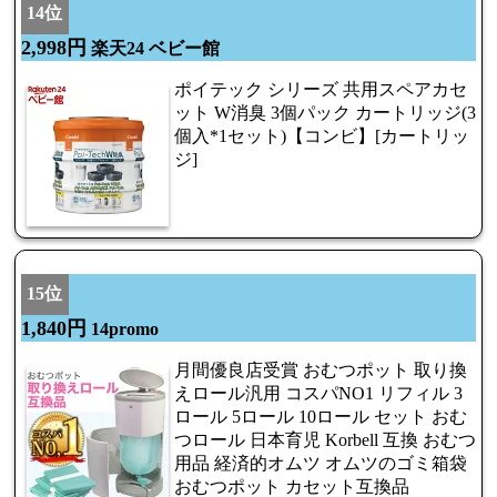
14位
2,998円
楽天24 ベビー館
ポイテック シリーズ 共用スペアカセ
ット W消臭 3個パック カートリッジ(3
個入*1セット)【コンビ】[カートリッ
ジ]
15位
1,840円
14promo
月間優良店受賞 おむつポット 取り換
えロール汎用 コスパNO1 リフィル 3
ロール 5ロール 10ロール セット おむ
つロール 日本育児 Korbell 互換 おむつ
用品 経済的オムツ オムツのゴミ箱袋
おむつポット カセット互換品