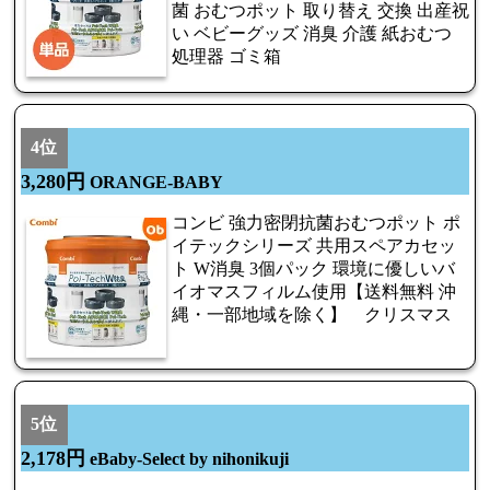
菌 おむつポット 取り替え 交換 出産祝
い ベビーグッズ 消臭 介護 紙おむつ
処理器 ゴミ箱
4位
3,280円
ORANGE-BABY
コンビ 強力密閉抗菌おむつポット ポ
イテックシリーズ 共用スペアカセッ
ト W消臭 3個パック 環境に優しいバ
イオマスフィルム使用【送料無料 沖
縄・一部地域を除く】 クリスマス
5位
2,178円
eBaby-Select by nihonikuji