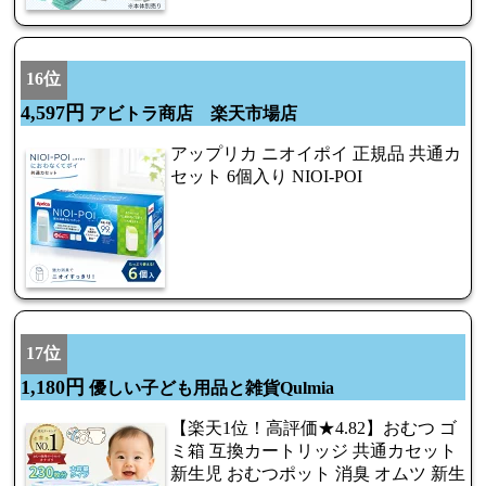
16位
4,597円
アビトラ商店 楽天市場店
アップリカ ニオイポイ 正規品 共通カ
セット 6個入り NIOI-POI
17位
1,180円
優しい子ども用品と雑貨Qulmia
【楽天1位！高評価★4.82】おむつ ゴ
ミ箱 互換カートリッジ 共通カセット
新生児 おむつポット 消臭 オムツ 新生