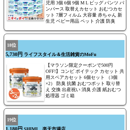
児用 3個 6個 9個 M L ビッグ パンツ パ
ンパース 取替えカセット おむつカセ
ット 7層フィルム 大容量 赤ちゃん 新
生児 ベビー用品 ペット 介護 防臭
18位
5,730円
ライフスタイル＆生活雑貨のMoFu
【マラソン限定クーポンで500円
OFF!】コンビ ポイテック カセット 共
用スペアカセット 6個セット （3個
×2） 防臭 抗菌 おむつポット 取り替
え 交換 出産祝い 消臭 介護 紙おむつ
処理器 ゴミ箱
19位
1,180円
SHIMI 楽天市場店