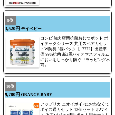
9位
3,520円
モイベビー
コンビ 強力密閉抗菌おむつポット ポ
イテックシリーズ 共用スペアカセッ
トW防臭 3個パック【17772】出産準
備 99%抗菌 新3層バイオマスフィルム
においをしっかり防ぐ『ラッピング不
可』
10位
9,780円
ORANGE-BABY
アップリカ ニオイポイ×におわなくて
ポイ共通カセット 12個セット ホワイ
ト (WH) おむつ処理ポット用カートリ