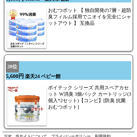
おむつポット 【 独自開発の7層・超防
臭フィルム採用でニオイを完全にシャ
ットアウト 】 互換品
20位
5,600円
楽天24 ベビー館
ポイテック シリーズ 共用スペアカセ
ット W消臭 3個パック カートリッジ(3
個入*2セット)【コンビ】[防臭 抗菌
おむつポット]
TOP
当サイトについて
プライバシーポリシー
利用規約