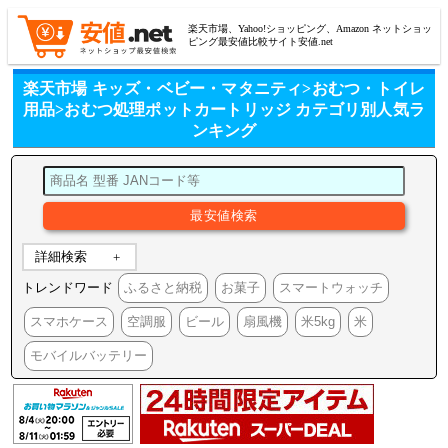
楽天市場、Yahoo!ショッピング、Amazon ネットショッ
ピング最安値比較サイト安値.net
楽天市場 キッズ・ベビー・マタニティ>おむつ・トイレ
用品>おむつ処理ポットカートリッジ カテゴリ別人気ラ
ンキング
詳細検索
トレンドワード
ふるさと納税
お菓子
スマートウォッチ
スマホケース
空調服
ビール
扇風機
米5kg
米
モバイルバッテリー