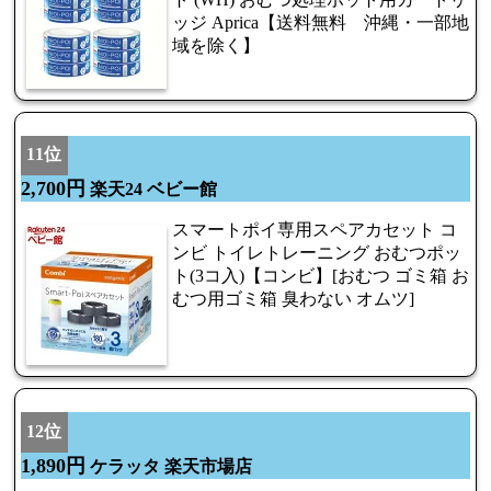
ッジ Aprica【送料無料 沖縄・一部地
域を除く】
11位
2,700円
楽天24 ベビー館
スマートポイ専用スペアカセット コ
ンビ トイレトレーニング おむつポッ
ト(3コ入)【コンビ】[おむつ ゴミ箱 お
むつ用ゴミ箱 臭わない オムツ]
12位
1,890円
ケラッタ 楽天市場店