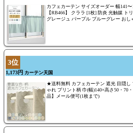
カフェカーテン サイズオーダー 幅141〜190
【RB466】 クララ [1枚] 防炎 光触媒 
グレージュ パープル ブルーグレー おしゃ
3位
1,173円
カーテン天国
★送料無料 カフェカーテン 遮光 目隠し
ゃれ プリント柄 巾(幅)140×高さ50・70
品】メール便可(1枚まで)