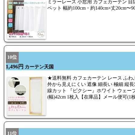
ミラーレース 小窓用 カフェカーテン 目
ペット 幅約100cm・約140cm×丈20cm〜9
10位
1,496円
カーテン天国
★送料無料 カフェカーテン レース ふわ
外から見えにくい 遮像 細長い 極細 縦長
線カット 『ピクシー』ホワイト ウェーブ
(幅)42cm 1枚入【在庫品】メール便可(1
11位