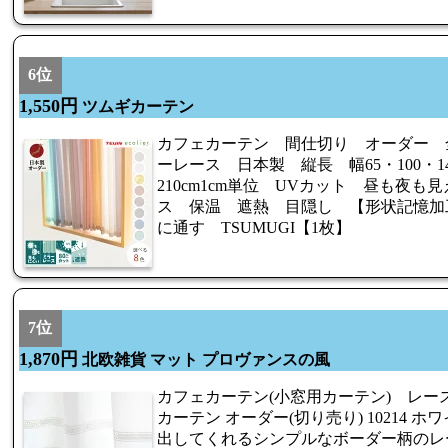
6位
1,550円
ツムギカーテン
カフェカーテン 間仕切り オーダー 
ーレース 日本製 縦長 幅65・100・14
210cm1cm単位 UVカット 昼も夜
ス 保温 遮熱 目隠し 【形状記憶加
に通す TSUMUGI【1枚】
7位
1,870円
北欧雑貨 マット プロヴァンスの風
カフェカーテン(小窓用カーテン) レース 
カーテン オーダー(切り売り) 10214 
出してくれるシンプルなボーダー柄のレ