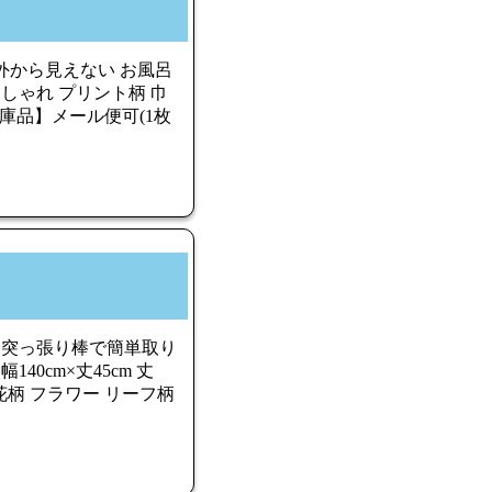
外から見えない お風呂
おしゃれ プリント柄 巾
入【在庫品】メール便可(1枚
ト 突っ張り棒で簡単取り
40cm×丈45cm 丈
ク 花柄 フラワー リーフ柄