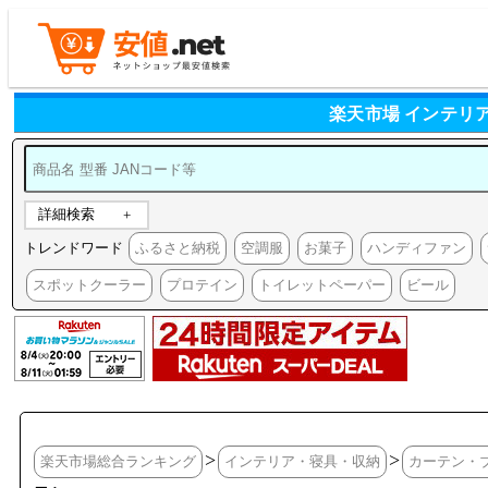
楽天市場 インテリ
詳細検索
トレンドワード
ふるさと納税
空調服
お菓子
ハンディファン
スポットクーラー
プロテイン
トイレットペーパー
ビール
>
>
楽天市場総合ランキング
インテリア・寝具・収納
カーテン・