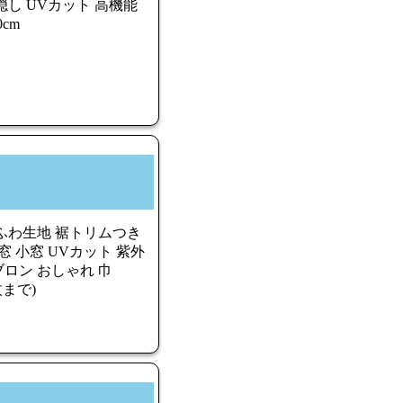
隠し UVカット 高機能
0cm
ふわ生地 裾トリムつき
窓 小窓 UVカット 紫外
ロン おしゃれ 巾
枚まで)