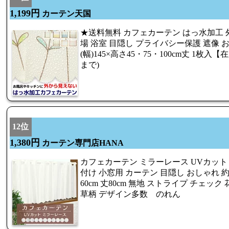
1,199円
カーテン天国
★送料無料 カフェカーテン はっ水加工 
場 浴室 目隠し プライバシー保護 遮像 
(幅)145×高さ45・75・100cm丈 1枚
まで)
12位
1,380円
カーテン専門店HANA
カフェカーテン ミラーレース UVカッ
付け 小窓用 カーテン 目隠し おしゃれ 約幅1
60cm 丈80cm 無地 ストライプ チェッ
草柄 デザイン多数 のれん