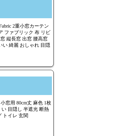
Fabric 2重小窓カーテン
リア ファブリック 布 リビ
窓 縦長窓 出窓 腰高窓
い 綺麗 おしゃれ 目隠
 小窓用 80cm丈 麻色 1枚
い 目隠し 半遮光 断熱
グ トイレ 玄関