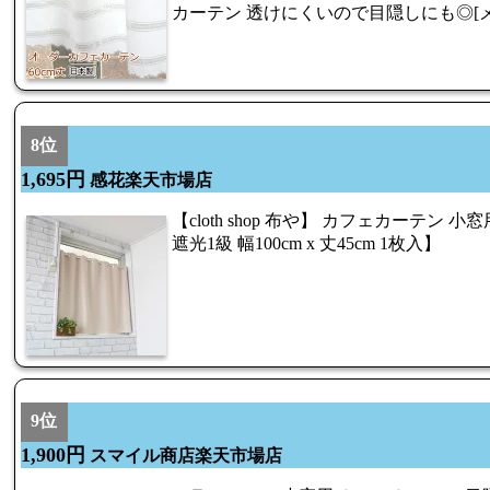
カーテン 透けにくいので目隠しにも◎[メ
8位
1,695円
感花楽天市場店
【cloth shop 布や】 カフェカーテン 
遮光1級 幅100cm x 丈45cm 1枚入】
9位
1,900円
スマイル商店楽天市場店