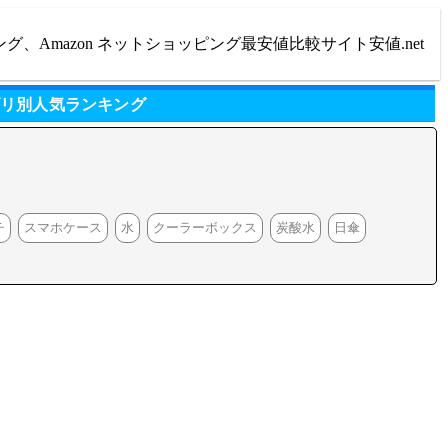
ング、Amazon ネットショッピング最安値比較サイト安値.net
ゴリ別人気ランキング
チ
スマホケース
水
クーラーボックス
炭酸水
日傘