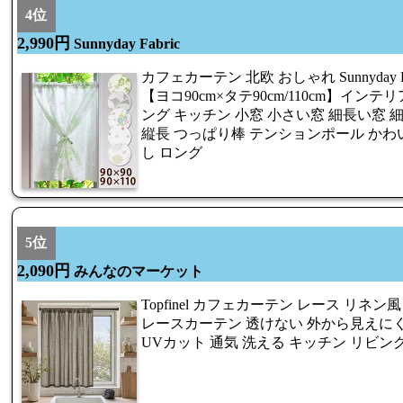
4位
2,990円
Sunnyday Fabric
カフェカーテン 北欧 おしゃれ Sunnyday 
【ヨコ90cm×タテ90cm/110cm】インテ
ング キッチン 小窓 小さい窓 細長い窓 細
縦長 つっぱり棒 テンションポール かわい
し ロング
5位
2,090円
みんなのマーケット
Topfinel カフェカーテン レース リネン風
レースカーテン 透けない 外から見えにく
UVカット 通気 洗える キッチン リビン