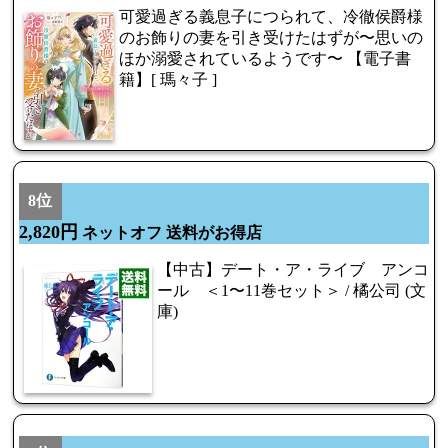
可愛過ぎる義息子につられて、冷徹侯爵様
のお飾りの妻を引き受けたはずが〜思いの
ほか溺愛されているようです〜 【電子書
籍】[ 瑪々子 ]
8位
2,820円
ネットオフ 送料がお得店
【中古】デート・ア・ライブ アンコ
ール ＜1〜11巻セット＞ / 橘公司 (文
庫)