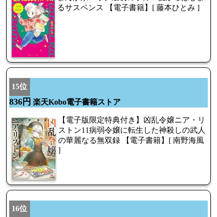
るサスペンス 【電子書籍】[ 藤本ひとみ ]
15位
836円
楽天Kobo電子書籍ストア
【電子版限定特典付き】凶乱令嬢ニア・リ
ストン11病弱令嬢に転生した神殺しの武人
の華麗なる無双録 【電子書籍】[ 南野海風
]
16位