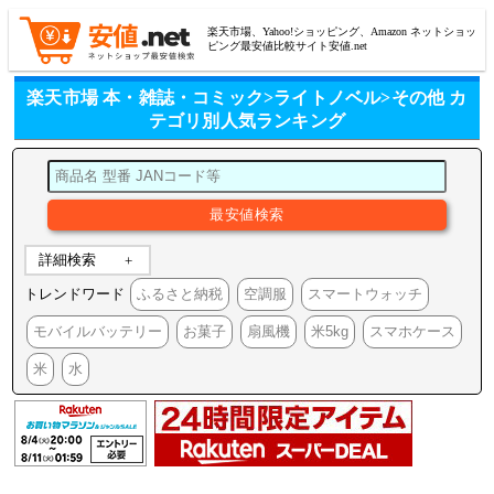
楽天市場、Yahoo!ショッピング、Amazon ネットショッ
ピング最安値比較サイト安値.net
楽天市場 本・雑誌・コミック>ライトノベル>その他 カ
テゴリ別人気ランキング
詳細検索
トレンドワード
ふるさと納税
空調服
スマートウォッチ
モバイルバッテリー
お菓子
扇風機
米5kg
スマホケース
米
水