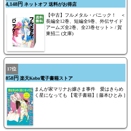
4,148円
ネットオフ 送料がお得店
【中古】フルメタル・パニック！ ＜
長編全12巻、短編全9巻、外伝サイド
アームズ全2巻、全23巻セット＞ / 賀
東招二 (文庫)
17位
858円
楽天Kobo電子書籍ストア
まんが家マリナお嬢さま事件 愛はきらめ
く星になっても 【電子書籍】[ 藤本ひとみ ]