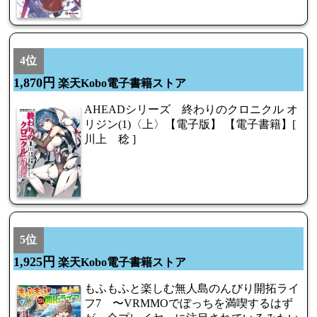
4位
1,870円
楽天Kobo電子書籍ストア
AHEADシリーズ 終わりのクロニクル オ
リジン(1)〈上〉【電子版】 【電子書籍】[
川上 稔 ]
5位
1,925円
楽天Kobo電子書籍ストア
もふもふと楽しむ無人島のんびり開拓ライ
フ7 〜VRMMOでぼっちを満喫するはず