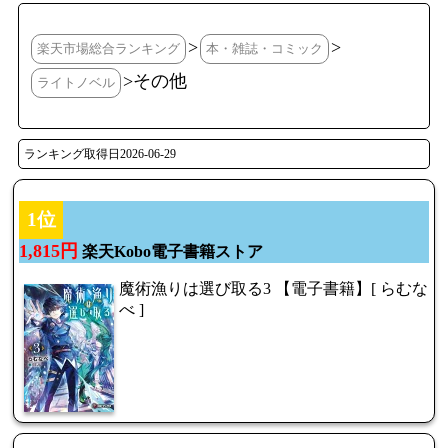
>
>
楽天市場総合ランキング
本・雑誌・コミック
>その他
ライトノベル
ランキング取得日2026-06-29
1位
1,815円
楽天Kobo電子書籍ストア
魔術漁りは選び取る3 【電子書籍】[ らむな
べ ]