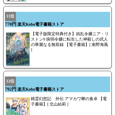
11位
770円
楽天Kobo電子書籍ストア
【電子版限定特典付き】凶乱令嬢ニア・リ
ストン9 病弱令嬢に転生した神殺しの武人
の華麗なる無双録 【電子書籍】[ 南野海風
]
12位
792円
楽天Kobo電子書籍ストア
精霊幻想記 外伝 アマカワ卿の食卓 【電
子書籍】[ 北山結莉 ]