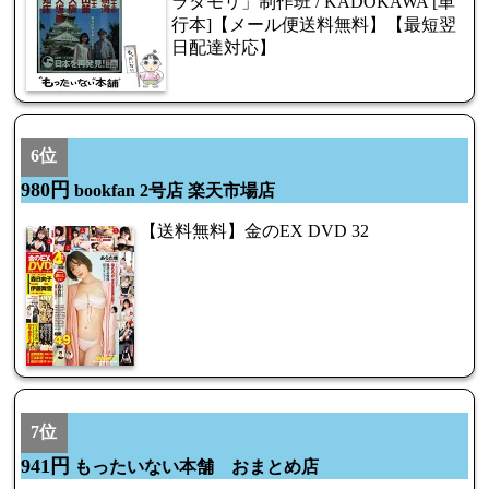
ラタモリ」制作班 / KADOKAWA [単
行本]【メール便送料無料】【最短翌
日配達対応】
6位
980円
bookfan 2号店 楽天市場店
【送料無料】金のEX DVD 32
7位
941円
もったいない本舗 おまとめ店