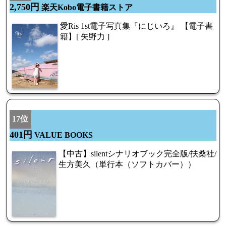
2,750円
楽天Kobo電子書籍ストア
愛Ris 1st電子写真集『にじいろ』 【電子書
籍】[ 矢野力 ]
17位
401円
VALUE BOOKS
【中古】silentシナリオブック完全版/扶桑社/
生方美久（単行本（ソフトカバー））