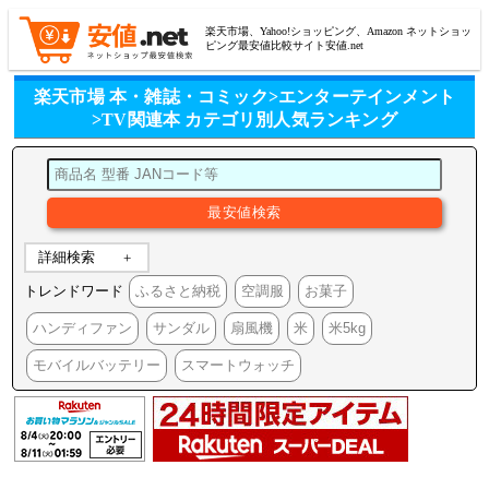
楽天市場、Yahoo!ショッピング、Amazon ネットショッ
ピング最安値比較サイト安値.net
楽天市場 本・雑誌・コミック>エンターテインメント
>TV関連本 カテゴリ別人気ランキング
詳細検索
トレンドワード
ふるさと納税
空調服
お菓子
ハンディファン
サンダル
扇風機
米
米5kg
モバイルバッテリー
スマートウォッチ