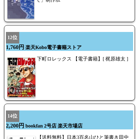
12位
1,760円
楽天Kobo電子書籍ストア
下町ロレックス 【電子書籍】[ 梶原雄太 ]
14位
2,200円
bookfan 2号店 楽天市場店
【送料無料】日本3百名山ひと筆書き田中