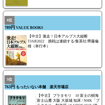
4位
789円
VALUE BOOKS
【中古】激走！日本アルプス大縦断
TJAR2022 挑戦は連鎖する/集英社/齊藤倫
雄（単行本）
5位
763円
もったいない本舗 楽天市場店
【中古】 ブラタモリ 10 富士の樹海
富士山麓 大阪 大坂城 知床 / NHK「ブ