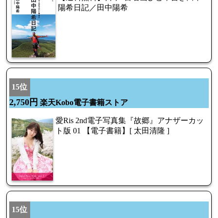
陽希日記／田中陽希
15位
2,750円
楽天Kobo電子書籍ストア
愛Ris 2nd電子写真集『故郷』アナザーカッ
ト版 01 【電子書籍】[ 太田清隆 ]
15位