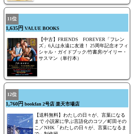
11位
1,635円
VALUE BOOKS
【中古】FRIENDS FOREVER「フレン
ズ」6人は永遠に友達！ 25周年記念オフィ
シャル・ガイドブック/竹書房/ゲイリー・
サスマン（単行本）
12位
1,760円
bookfan 2号店 楽天市場店
【送料無料】わたしの日々が、言葉になる
まで 小説家に学ぶ言語化のコツ／町田その
こ／NHK「わたしの日々が、言葉になるま
で」制作班