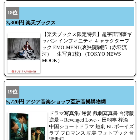
18位
3,300円
楽天ブックス
【楽天ブックス限定特典】超宇宙刑事ギ
ャバン インフィニティ キャラクターブ
ック EMO-MENT(哀哭院刹那（赤羽流
河） 生写真1枚) （TOKYO NEWS
MOOK）
19位
5,720円
アジア音楽ショップ亞洲音樂購物網
ドラマ写真集/ 逆愛 戲劇寫真書 台湾版
逆愛～Revenged Love～ 田栩寧 梓渝
中国ショートドラマ 短劇 BL ボーイズ
ラブ ブロマンス 耽美 フォトブック 台
湾書籍