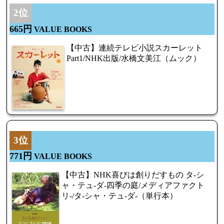
2位
665円
VALUE BOOKS
【中古】連続テレビ小説スカーレット
Part1/NHK出版/水橋文美江（ムック）
3位
771円
VALUE BOOKS
【中古】NHK喜びは創りだすもの タ-シ
ャ・テュ-ダ-四季の庭/メディアファクト
リ-/タ-シャ・テュ-ダ-（単行本）