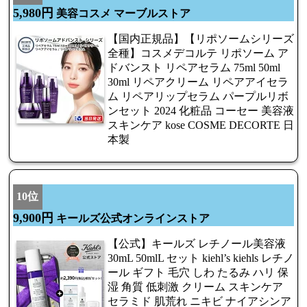
5,980円
美容コスメ マーブルストア
【国内正規品】【リポソームシリーズ
全種】コスメデコルテ リポソーム ア
ドバンスト リペアセラム 75ml 50ml
30ml リペアクリーム リペアアイセラ
ム リペアリップセラム パープルリボ
ンセット 2024 化粧品 コーセー 美容液
スキンケア kose COSME DECORTE 日
本製
10位
9,900円
キールズ公式オンラインストア
【公式】キールズ レチノール美容液
30mL 50mlL セット kiehl’s kiehls レチノ
ール ギフト 毛穴 しわ たるみ ハリ 保
湿 角質 低刺激 クリーム スキンケア
セラミド 肌荒れ ニキビ ナイアシンア