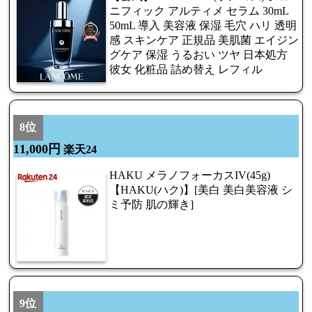
ニフィック アルティメ セラム 30mL
50mL 導入 美容液 保湿 毛穴 ハリ 透明
感 スキンケア 正規品 美肌菌 エイジン
グケア 保湿 うるおい ツヤ 日本処方
彼女 化粧品 詰め替え レフィル
8位
11,000円
楽天24
HAKU メラノフォーカスIV(45g)
【HAKU(ハク)】[美白 美白美容液 シ
ミ予防 肌の輝き]
9位