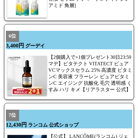
アミド 角層]
6位
3,400円
グーデイ
【2個購入で+1個プレゼント30日23:59
マデ】ビタテクト VITATECT ピュア
VCマックスセラム 25% 高濃度 ビタミ
ンC 美容液 フラーレン ピュアビタミ
ンC エイジング 抗酸化 毛穴 透明感 く
すみ ハリ キメ【リアラスター 公式】
7位
12,430円
ランコム 公式ショップ
【公式】 LANCÔME(ランコム) ジェ