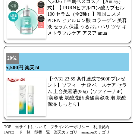
＼2026上半期ベスコス／【Anua公
式】【 PDRNヒアルロン酸カプセル
100 セラム（全2種）】韓国コスメ
PDRN ヒアルロン酸 コラーゲン 美容
液 セラム 保湿 うるおい ハリ ツヤ キ
メトラブルケア アヌア anua
20位
5,500円
楽天24
【~7/31 23:59 条件達成で500Pプレゼ
ント】ソフィーナ iP ベースケア セラ
ム 土台美容液(90g)【ソフィーナiP】
[美容液 炭酸洗顔 炭酸美容液 泡 炭酸
保湿 しっとり]
TOP
当サイトについて
プライバシーポリシー
利用規約
JANコード一覧
型番一覧
楽天カテゴリ
amazonカテゴリ