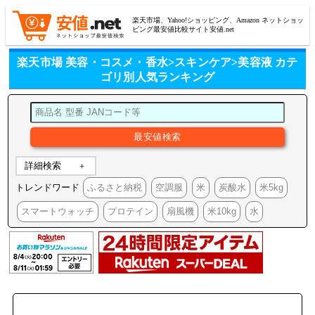
楽天市場、Yahoo!ショッピング、Amazon ネットショッ
ピング最安値比較サイト安値.net
楽天市場 美容・コスメ・香水>スキンケア>美容液 カテ
ゴリ別人気ランキング
詳細検索
トレンドワード
ふるさと納税
空調服
米
炭酸水
米5kg
スマートウォッチ
プロテイン
扇風機
米10kg
水