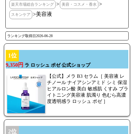
>
>
楽天市場総合ランキング
美容・コスメ・香水
>美容液
スキンケア
ランキング取得日2026-06-28
1位
9,350円
ラ ロッシュ ポゼ 公式ショップ
【公式】メラ B3 セラム［ 美容液 レ
チノール ナイアシンアミド シミ 保湿
ヒアルロン酸 美白 敏感肌 くすみ ブラ
イトニング美容液 肌濁り 色むら高濃
度透明感ラ ロッシュ ポゼ ］
2位