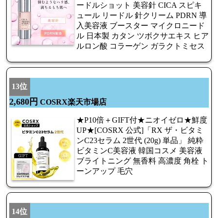
ードルショット 美容針 CICA スピキ
ュール リードル 針クリーム PDRN 導
入美容液 ブースター マイクロニード
ル 日本製 カタン ツボクサエキス ヒア
ルロン酸 コラーゲン ガラクトミセス
13位
2,680円
COSRX楽天市場店
★P10倍＋GIFT付★ニオイゼロ★鮮度
UP★[COSRX 公式]「RX ザ・ビタミ
ンC23セラム 2世代 (20g) 単品」 純粋
ビタミンC美容液 韓国コスメ 美容液
ブライトニング 無香料 高濃度 角栓 ト
ーンアップ 毛穴
14位