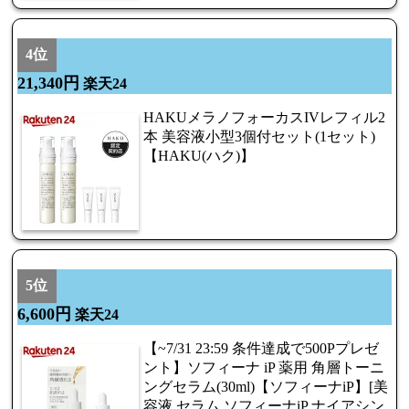
4位
21,340円
楽天24
HAKUメラノフォーカスIVレフィル2
本 美容液小型3個付セット(1セット)
【HAKU(ハク)】
5位
6,600円
楽天24
【~7/31 23:59 条件達成で500Pプレゼ
ント】ソフィーナ iP 薬用 角層トーニ
ングセラム(30ml)【ソフィーナiP】[美
容液 セラム ソフィーナiP ナイアシン