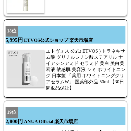
18位
5,995円
ETVOS公式ショップ 楽天市場店
エトヴォス 公式( ETVOS ) トラネキサ
ム酸 グリチルレチン酸ステアリル ナ
イアシンアミド セラミド 美白 美白美
容液 敏感肌 美容液 シミ ホワイトニン
グ 日本製 「薬用 ホワイトニングクリ
アセラムW」 医薬部外品 50ml 【30日
間返品保証】
19位
2,800円
ANUA Official 楽天市場店