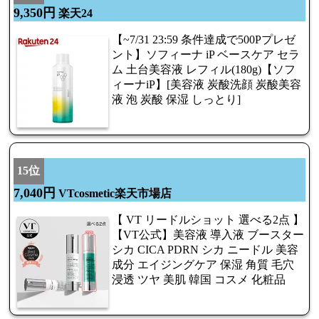
9,350円
楽天24
【~7/31 23:59 条件達成で500Pプレゼ
ント】ソフィーナ iP ベースケア セラ
ム 土台美容液 レフィル(180g)【ソフ
ィーナiP】[美容液 炭酸洗顔 炭酸美容
液 泡 炭酸 保湿 しっとり]
15位
7,040円
VTcosmetic楽天市場店
【 VT リードルショット 選べる2点 】
【VT公式】美容液 導入液 ブースター
シカ CICA PDRN シカ ニードル 美容
成分 エイジングケア 保湿 角質 毛穴
浸透 ツヤ 美肌 韓国 コスメ 化粧品