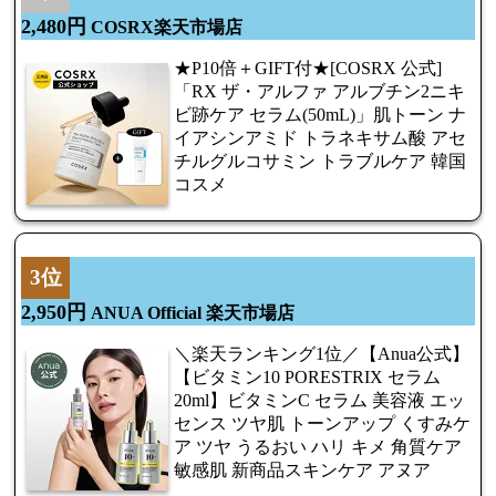
2,480円
COSRX楽天市場店
★P10倍＋GIFT付★[COSRX 公式]
「RX ザ・アルファ アルブチン2ニキ
ビ跡ケア セラム(50mL)」肌トーン ナ
イアシンアミド トラネキサム酸 アセ
チルグルコサミン トラブルケア 韓国
コスメ
3位
2,950円
ANUA Official 楽天市場店
＼楽天ランキング1位／【Anua公式】
【ビタミン10 PORESTRIX セラム
20ml】ビタミンC セラム 美容液 エッ
センス ツヤ肌 トーンアップ くすみケ
ア ツヤ うるおい ハリ キメ 角質ケア
敏感肌 新商品スキンケア アヌア