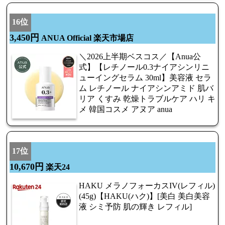
16位
3,450円
ANUA Official 楽天市場店
＼2026上半期ベスコス／【Anua公
式】【レチノール0.3ナイアシンリニ
ューイングセラム 30ml】美容液 セラ
ム レチノール ナイアシンアミド 肌バ
リア くすみ 乾燥トラブルケア ハリ キ
メ 韓国コスメ アヌア anua
17位
10,670円
楽天24
HAKU メラノフォーカスIV(レフィル)
(45g)【HAKU(ハク)】[美白 美白美容
液 シミ予防 肌の輝き レフィル]