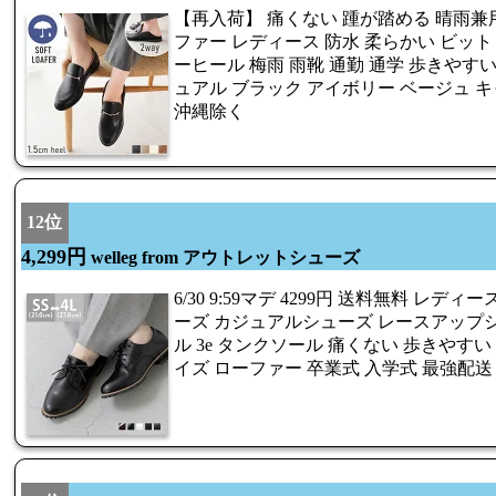
【再入荷】 痛くない 踵が踏める 晴雨兼
ファー レディース 防水 柔らかい ビット
ーヒール 梅雨 雨靴 通勤 通学 歩きやす
ュアル ブラック アイボリー ベージュ キャ
沖縄除く
12位
4,299円
welleg from アウトレットシューズ
6/30 9:59マデ 4299円 送料無料 レ
ーズ カジュアルシューズ レースアップシ
ル 3e タンクソール 痛くない 歩きやす
イズ ローファー 卒業式 入学式 最強配送 s