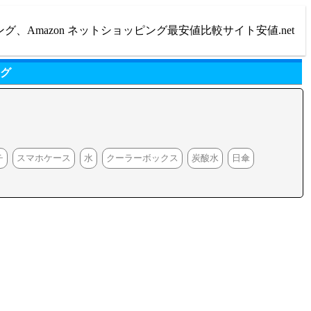
ング、Amazon ネットショッピング最安値比較サイト安値.net
ング
チ
スマホケース
水
クーラーボックス
炭酸水
日傘