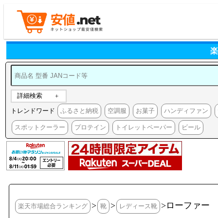
楽
詳細検索
トレンドワード
ふるさと納税
空調服
お菓子
ハンディファン
スポットクーラー
プロテイン
トイレットペーパー
ビール
>
>
>ローファー
楽天市場総合ランキング
靴
レディース靴