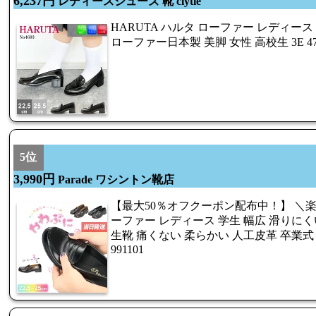
6,237円
レディースシューズ 靴 clytie
HARUTA ハルタ ローファー レディース
ローファー日本製 美脚 女性 高校生 3E 47-
5位
3,990円
Parade ワシントン靴店
【最大50％オフクーポン配布中！】 ＼楽
ーファー レディース 学生 幅広 滑りにくい
生靴 痛くない 柔らかい 人工皮革 卒業式 入
991101