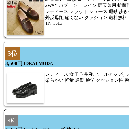
2WAY バブーシュ レイン 雨天兼用 抗
レディース フラット シューズ 通勤 歩き
外反母趾 痛くない クッション 送料無料 ソエナ [ 
TN-1515
3位
3,500円
IDEALMODA
レディース 女子 学生靴 ヒールアップ(+5
柔らかい 軽量 通勤 通学 クッション性 
4位