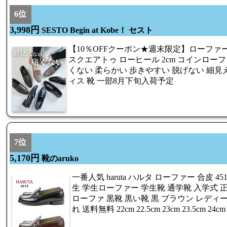
6位
3,998円
SESTO Begin at Kobe！ セスト
【10％OFFクーポン★週末限定】ローファ
スクエアトゥ ローヒール 2cm コインローフ
くない 柔らかい 歩きやすい 脱げない 細見え
ィス 靴 一部8月下旬入荷予定
7位
5,170円
靴のaruko
一番人気 haruta ハルタ ローファー 合皮 4
生 学生ローファー 学生靴 通学靴 入学式 
ローファ 黒靴 黒い靴 黒 ブラウン レディー
れ 送料無料 22cm 22.5cm 23cm 23.5cm 24cm 2