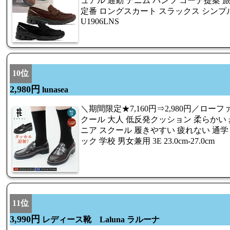
ュアル 通勤 デニム パンツ コーデ提案 
定番 ロングスカート スラックス シンプル 
U1906LNS
10位
2,980円
lunasea
＼期間限定★7,160円⇒2,980円／ローフ
クール 大人 低反発クッション 柔らかい 
ニア スクール 履きやすい 疲れない 通学 
ック 学校 男女兼用 3E 23.0cm-27.0cm
11位
3,990円
レディース靴 Laluna ラルーナ