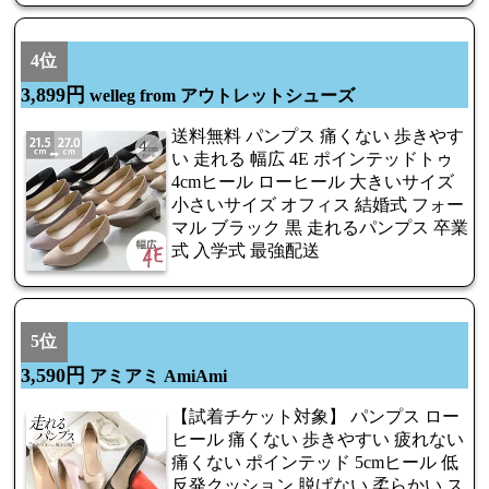
4位
3,899円
welleg from アウトレットシューズ
送料無料 パンプス 痛くない 歩きやす
い 走れる 幅広 4E ポインテッドトゥ
4cmヒール ローヒール 大きいサイズ
小さいサイズ オフィス 結婚式 フォー
マル ブラック 黒 走れるパンプス 卒業
式 入学式 最強配送
5位
3,590円
アミアミ AmiAmi
【試着チケット対象】 パンプス ロー
ヒール 痛くない 歩きやすい 疲れない
痛くない ポインテッド 5cmヒール 低
反発クッション 脱げない 柔らかい ス