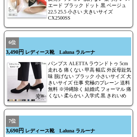
エード ブラック ドット 黒 ベージュ
22.5 25.5 小さい 大きいサイズ
CX2500SS
6位
3,490円
レディース靴 Laluna ラルーナ
パンプス ALETTA ラウンドトゥ 5cm
走れる 痛くない 甲高 幅広 外反母趾気
味 脱げない ブラック 小さいサイズ 大
きいサイズ 仕事 究極のプレーン 送料
無料 ※沖縄除く 結婚式 フォーマル 痛
くない 柔らかい 入学式 黒 きれいめ
7位
3,690円
レディース靴 Laluna ラルーナ