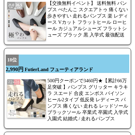
【交換無料イベント】 送料無料 パン
プス ぺたんこ スクエアトゥ 痛くない
歩きやすい 走れるパンプス 楽 レディ
ース Vカット フラットヒール ローヒ
ール カジュアルシューズ フラットシ
ューズ ブラック 黒 入学式 最強配送
18位
2,990円
FutierLand フューティアランド
500円クーポンで3460円★【累計66万
足突破 】パンプス グリッター キラキ
ラ スエード 合皮 エンボス パイソン
ヒール2タイプ 低反発 レディース パ
ンプス 痛くない 走れる レッドソール
ブラックソール 卒業式 卒園式 入学式
入園式 結婚式 / 走れるパンプス