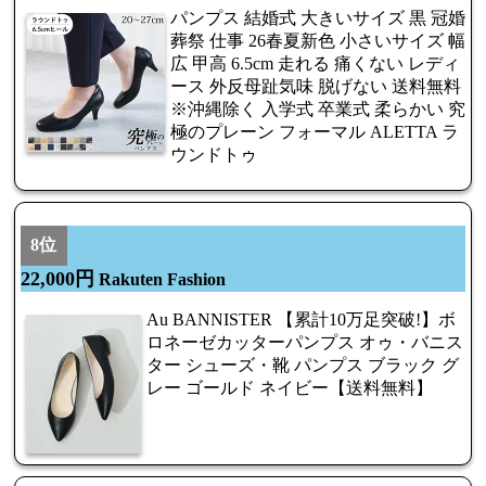
パンプス 結婚式 大きいサイズ 黒 冠婚
葬祭 仕事 26春夏新色 小さいサイズ 幅
広 甲高 6.5cm 走れる 痛くない レディ
ース 外反母趾気味 脱げない 送料無料
※沖縄除く 入学式 卒業式 柔らかい 究
極のプレーン フォーマル ALETTA ラ
ウンドトゥ
8位
22,000円
Rakuten Fashion
Au BANNISTER 【累計10万足突破!】ボ
ロネーゼカッターパンプス オゥ・バニス
ター シューズ・靴 パンプス ブラック グ
レー ゴールド ネイビー【送料無料】