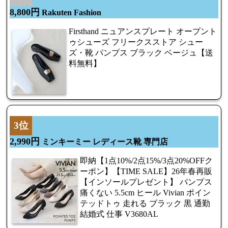
8,800円
Rakuten Fashion
Firsthand ニュアンスプレート オープント
ゥシューズ フリークスストア シュー
ズ・靴 パンプス ブラック ベージュ【送
料無料】
3位
2,990円
ミンキーミー レディース靴 専門店
即納【1点10%/2点15%/3点20%OFFク
ーポン】【TIME SALE】26年春再販
【インソールプレゼント】 パンプス
痛くない 5.5cm ヒール Vivian ポイン
テッドトゥ 走れる ブラック 黒 通勤
結婚式 仕事 V3680AL