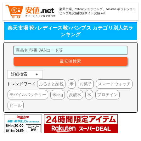
楽天市場、Yahoo!ショッピング、Amazon ネットショッ
ピング最安値比較サイト安値.net
楽天市場 靴>レディース靴>パンプス カテゴリ別人気ラ
ンキング
詳細検索
トレンドワード
ふるさと納税
米
お菓子
スマートウォッチ
モバイルバッテリー
米5kg
炭酸水
水
プロテイン
ビール