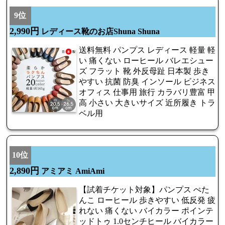
9位
2,990円
レディース靴のお店Shuna Shuna
送料無料 パンプス レディース 軽量 軽
い 痛くない ローヒール バレエシュー
ズ フラット 靴 外反母趾 日本製 歩き
やすい 抗菌 防臭 インソール ビジネス
オフィス 仕事用 旅行 カラバリ豊富 甲
高 小さい 大きいサイズ 近所履き トラ
ベル用
10位
2,890円
アミアミ AmiAmi
【試着チケット対象】パンプス ぺた
んこ ローヒール 歩きやすい 低反発 疲
れない 痛くない バイカラー ポインテ
ッドトゥ 1.0センチヒール バイカラー