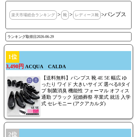
>
>
>パンプス
楽天市場総合ランキング
靴
レディース靴
ランキング取得日2026-06-29
1位
3,490円
ACQUA CALDA
【送料無料】パンプス 靴 4E 5E 幅広 ゆ
ったり ワイド 大きいサイズ 選べる8タイ
プ 制菌消臭 機能性 フォーマル オフィス
通勤 ブラック 冠婚葬祭 卒業式 就活 入学
式 セレモニー (アクアカルダ)
2位