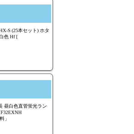
HX-S (25本セット) ホタ
 Hf [
 3波長 昼白色直管蛍光ラン
F32EXNH
無料」