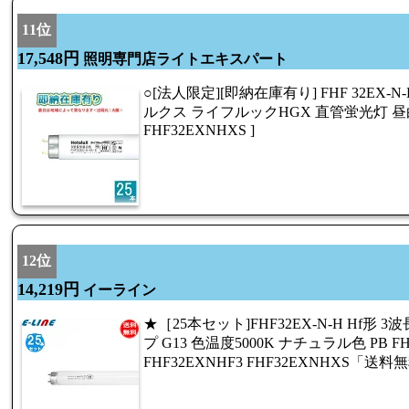
11位
17,548円
照明専門店ライトエキスパート
○[法人限定][即納在庫有り] FHF 32EX-N-
ルクス ライフルックHGX 直管蛍光灯 昼白色
FHF32EXNHXS ]
12位
14,219円
イーライン
★［25本セット]FHF32EX-N-H Hf形
プ G13 色温度5000K ナチュラル色 PB FH
FHF32EXNHF3 FHF32EXNHXS「送料