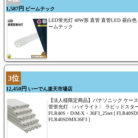
1,587円
ビームテック
LED蛍光灯 40W形 直管 直管LED 昼白色 26
ームテック
3位
12,450円
いーでん楽天市場店
【法人様限定商品】パナソニック ケース販
管蛍光灯 〈ハイライト〉 ラピッドスタート
FLR40S・D/M-X・36F3_25set [ FLR40SDMX
FLR40SDMX36F3 ]