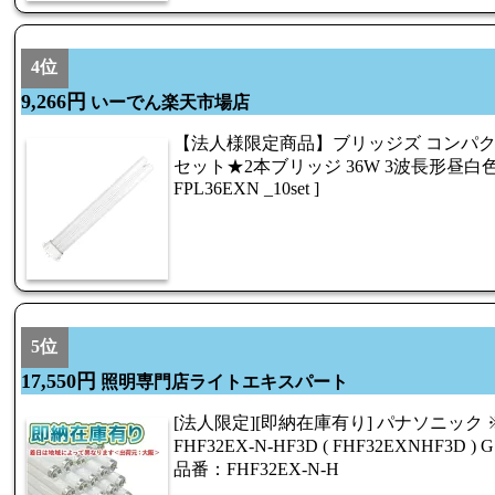
4位
9,266円
いーでん楽天市場店
【法人様限定商品】ブリッジズ コンパク
セット★2本ブリッジ 36W 3波長形昼白色 FPL
FPL36EXN _10set ]
5位
17,550円
照明専門店ライトエキスパート
[法人限定][即納在庫有り] パナソニック ※
FHF32EX-N-HF3D ( FHF32EXNHF3D
品番：FHF32EX-N-H