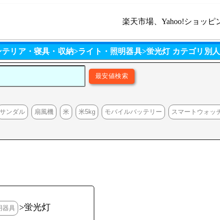
楽天市場、Yahoo!ショッピ
ンテリア・寝具・収納>ライト・照明器具>蛍光灯 カテゴリ別
サンダル
扇風機
米
米5kg
モバイルバッテリー
スマートウォッ
>蛍光灯
明器具