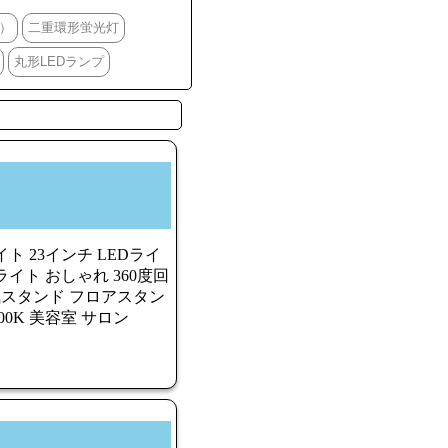
）
二重環形蛍光灯
丸形LEDランプ
 23インチ LEDライ
イト おしゃれ 360度回
電気スタンド フロアスタン
000K 美容室 サロン