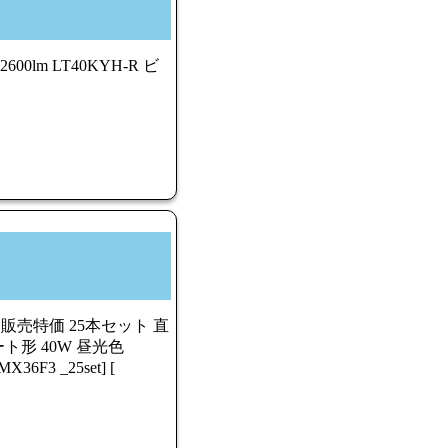
00lm LT40KYH-R ビ
売特価 25本セット 直
形 40W 昼光色
36F3 _25set] [