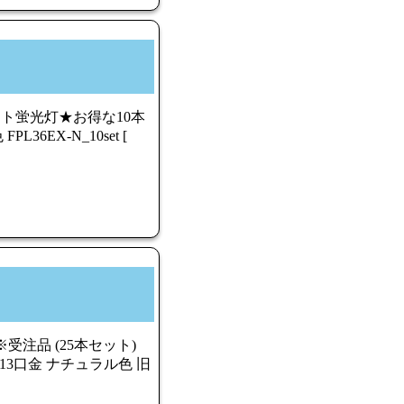
ト蛍光灯★お得な10本
36EX-N_10set [
受注品 (25本セット)
 ) G13口金 ナチュラル色 旧