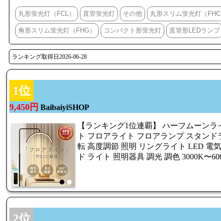
丸形蛍光灯（FCL）
直管蛍光灯
その他
丸形スリム蛍光灯（FHC
角形スリム蛍光灯（FHG）
コンパクト形蛍光灯
直管形LEDランプ
ランキング取得日2026-06-28
1位
9,450円
BaibaiyiSHOP
【ランキング1位連覇】 ハーフムーンライト
ト フロアライト フロアランプ スタンドラ
転 高度調節 照明 リングライト LED 
ド ライト 照明器具 調光 調色 3000K〜6
2位