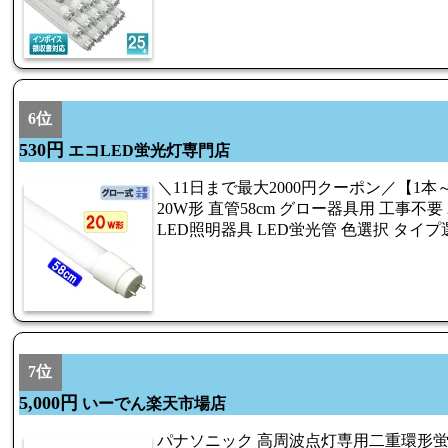
6位
530円
エコLED蛍光灯専門店
＼11日まで最大2000円クーポン／【1本～
20W形 直管58cm グロー器具用 工事不要
LED照明器具 LED蛍光管 色選択 タイプ選択
7位
5,000円
いーでん楽天市場店
パナソニック 高周波点灯専用二重環形蛍