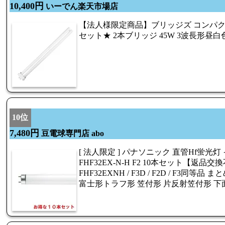
10,400円
いーでん楽天市場店
【法人様限定商品】ブリッジズ コンパク
セット★ 2本ブリッジ 45W 3波長形昼白色 FH
10位
7,480円
豆電球専門店 abo
[ 法人限定 ] パナソニック 直管Hf蛍光
FHF32EX-N-H F2 10本セット【返品交換不
FHF32EXNH / F3D / F2D / F3同等
富士形トラフ形 笠付形 片反射笠付形 下