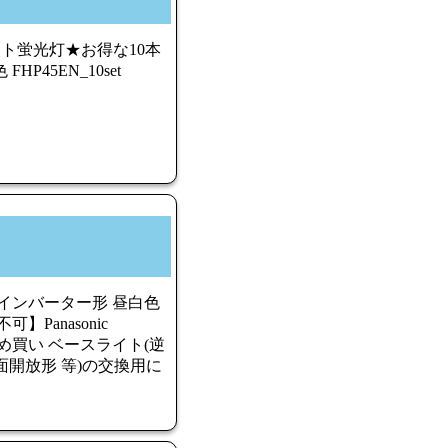
ト蛍光灯★お得な10本
P45EN_10set
灯 インバーター形 昼白色
可】Panasonic
品 まとめ買い ベースライト(逆
面開放形 等)の交換用に