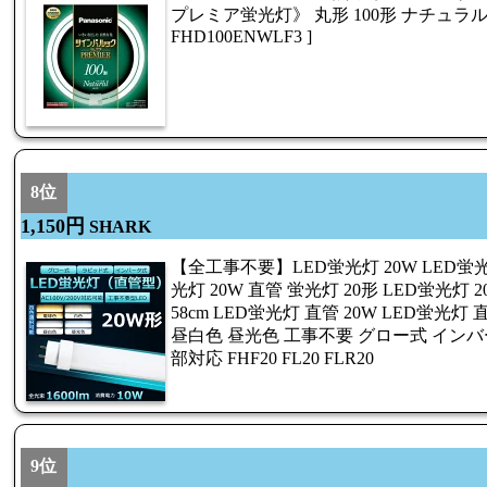
プレミア蛍光灯》 丸形 100形 ナチュラル色 F
FHD100ENWLF3 ]
8位
1,150円
SHARK
【全工事不要】LED蛍光灯 20W LED蛍光灯
光灯 20W 直管 蛍光灯 20形 LED蛍光灯 
58cm LED蛍光灯 直管 20W LED蛍光灯
昼白色 昼光色 工事不要 グロー式 イン
部対応 FHF20 FL20 FLR20
9位