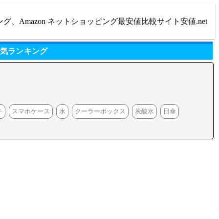
ング、Amazon ネットショッピング最安値比較サイト安値.net
人気ランキング
チ
スマホケース
水
クーラーボックス
炭酸水
日傘