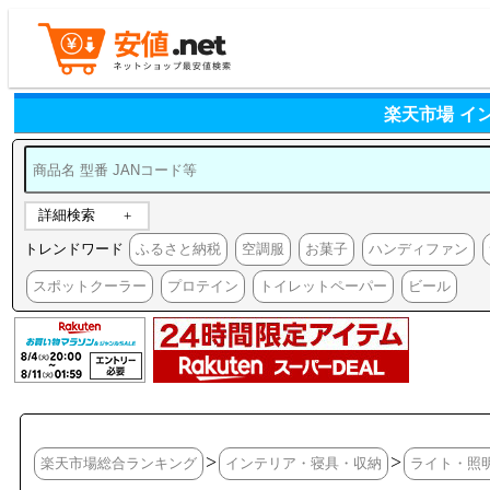
楽天市場 イ
詳細検索
トレンドワード
ふるさと納税
空調服
お菓子
ハンディファン
スポットクーラー
プロテイン
トイレットペーパー
ビール
>
>
楽天市場総合ランキング
インテリア・寝具・収納
ライト・照