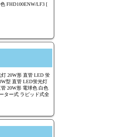
HD100ENW/LF3 [
 20W形 直管 LED 蛍
20W型 直管 LED蛍光灯
 直管 20W形 電球色 白色
バーター式 ラピッド式全