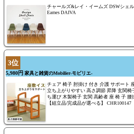
チャールズ&レイ・イームズ DSWシェ
Eames DAIVA
3位
5,980円
家具と雑貨のMobilier-モビリエ-
チェア 椅子 肘掛け 付き 介護 サポート
立ち上がりやすい 高さ調節 昇降 玄関椅子
ち運び 木製椅子 玄関 高齢者 座 椅 子 
【組立品/完成品が選べる】 CHR100147