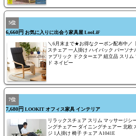
5位
6,660円
お気に入りに出会う家具屋 LooLiF
＼6月末まで★お得なクーポン配布中／【
スチェア 一人掛け ハイバック パーソナル
ァブリック ドクターエア 組立品 スリム 
ド ネイビー
7位
7,680円
LOOKIT オフィス家具 インテリア
リラックスチェア スリム マッサージシー
ングチェアー ダイニングチェアー 北欧 
ジ 1人掛け 椅子 チェア A1041E