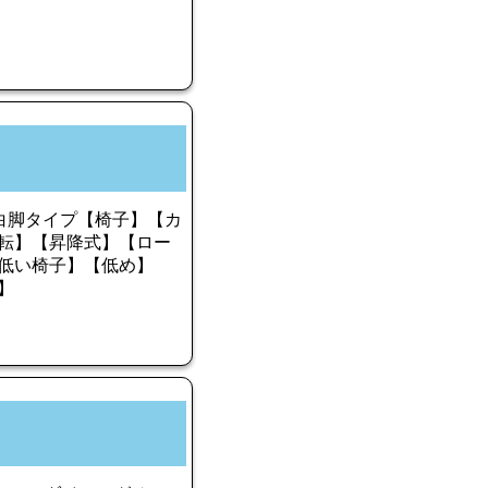
S 白脚タイプ【椅子】【カ
転】【昇降式】【ロー
低い椅子】【低め】
】