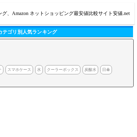
ング、Amazon ネットショッピング最安値比較サイト安値.net
 カテゴリ別人気ランキング
チ
スマホケース
水
クーラーボックス
炭酸水
日傘