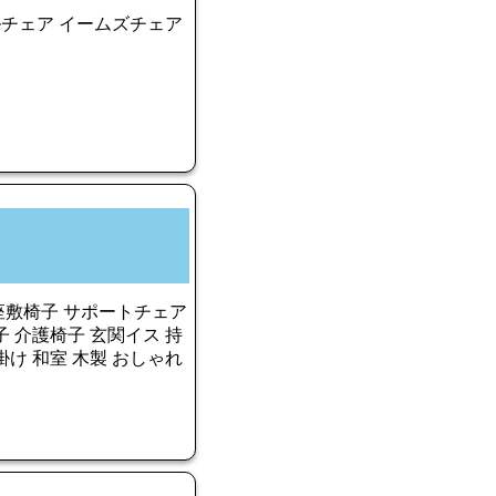
ルチェア イームズチェア
 座敷椅子 サポートチェア
 介護椅子 玄関イス 持
腰掛け 和室 木製 おしゃれ