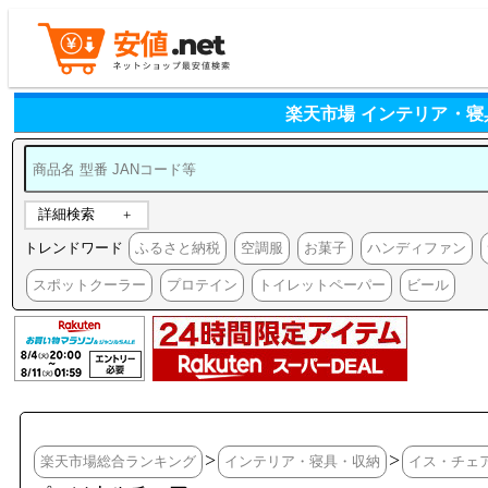
楽天市場 インテリア・寝
詳細検索
トレンドワード
ふるさと納税
空調服
お菓子
ハンディファン
スポットクーラー
プロテイン
トイレットペーパー
ビール
>
>
楽天市場総合ランキング
インテリア・寝具・収納
イス・チェ