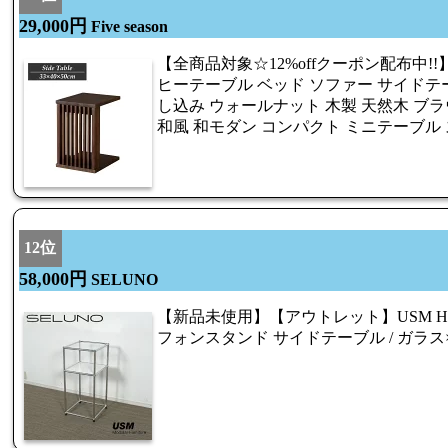
29,000円
Five season
【全商品対象☆12%offクーポン配布中!!
ヒーテーブル ベッド ソファー サイドテー
し込み ウォールナット 木製 天然木 ブラ
和風 和モダン コンパクト ミニテーブル 
12位
58,000円
SELUNO
【新品未使用】【アウトレット】USM Hall
フォンスタンド サイドテーブル / ガラ