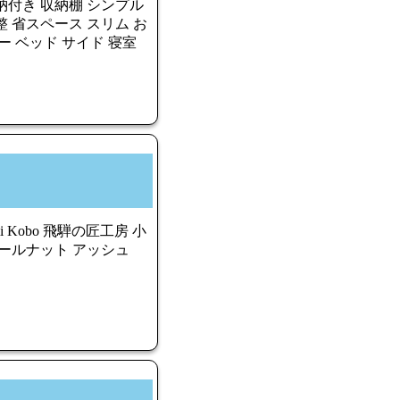
納付き 収納棚 シンプル
 省スペース スリム お
ー ベッド サイド 寝室
kmi Kobo 飛騨の匠工房 小
ォールナット アッシュ