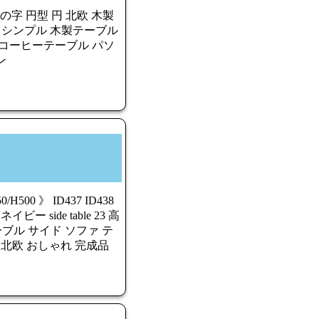
の字 円型 円 北欧 木製
イド机 シンプル 木製テーブル
 コーヒーテーブル パソ
ン
500 》 ID437 ID438
 side table 23 高
テーブル サイド ソファ テ
 北欧 おしゃれ 完成品