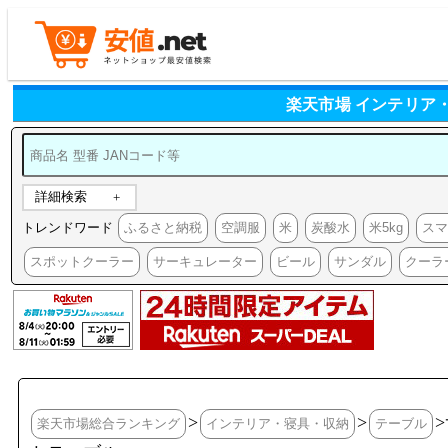
楽天市場 インテリア
詳細検索
トレンドワード
ふるさと納税
空調服
米
炭酸水
米5kg
ス
スポットクーラー
サーキュレーター
ビール
サンダル
クーラ
>
>
楽天市場総合ランキング
インテリア・寝具・収納
テーブル