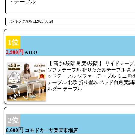
トテーブル
ランキング取得日2026-06-28
1位
2,980円
AITO
【 高さ6段階 角度3段階 】 サイドテー
ソファテーブル 折りたたみテーブル 高さ
ッドテーブル ソファーテーブル ミニ 軽
テーブル 北欧 折り畳み ベッド白角度調節 
ルダー テーブル
2位
6,600円
コモドカーサ楽天市場店