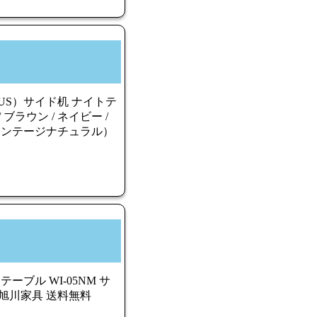
OTUS）サイド机 ナイトテ
ブラウン / ネイビー /
 ヴィンテージナチュラル）
テーブル WI-05NM サ
 旭川家具 送料無料