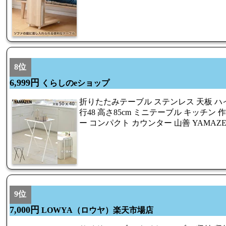
8位
6,999円
くらしのeショップ
折りたたみテーブル ステンレス 天板 ハイ
行48 高さ85cm ミニテーブル キッチン
ー コンパクト カウンター 山善 YAMAZ
9位
7,000円
LOWYA（ロウヤ）楽天市場店