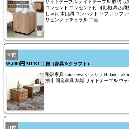
サイドテーブル ナイトテーブル 収納 収
コンセント コンセント付 可動棚 高さ調整
しゃれ 木目調 コンパクト ソファ ソファ
リビング ナチュラル 二段
10位
55,000円
MUKU工房（家具＆クラフト）
飛騨家具 shirakawa シラカワ Hidano Ta
抽斗 国産家具 無垢 サイドテーブル ウ
11位