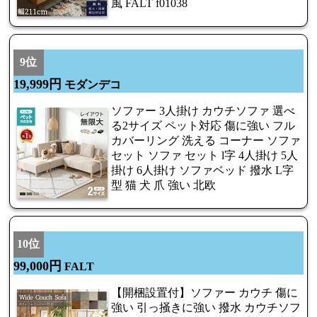
風 FALT f01038
9位
19,999円
モダンデコ
ソファー 3人掛け カウチソファ 選べ
る2サイズ ペット対応 傷に強い フル
カバーリング 洗える コーナー ソファ
セット ソファ セット l字 4人掛け 5人
掛け 6人掛け ソファベッド 撥水 L字
型 猫 犬 爪 強い 北欧
10位
99,000円
FALT
【開梱設置付】ソファー カウチ 傷に
強い 引っ掻きに強い 撥水 カウチソフ