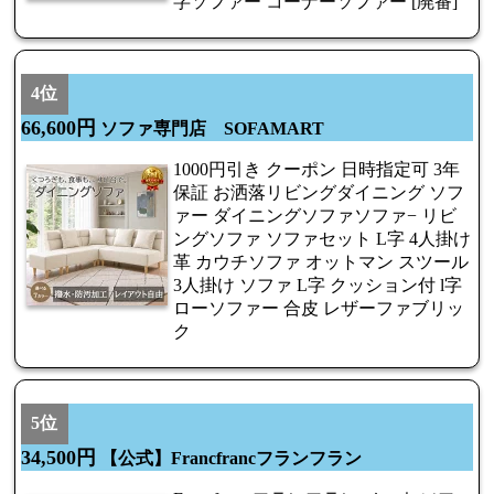
字ソファー コーナーソファー [廃番]
4位
66,600円
ソファ専門店 SOFAMART
1000円引き クーポン 日時指定可 3年
保証 お洒落リビングダイニング ソフ
ァー ダイニングソファソファ− リビ
ングソファ ソファセット L字 4人掛け
革 カウチソファ オットマン スツール
3人掛け ソファ L字 クッション付 l字
ローソファー 合皮 レザーファブリッ
ク
5位
34,500円
【公式】Francfrancフランフラン