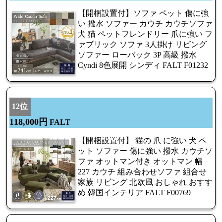
【開梱設置付】ソファ ペット 傷に強
い 撥水 ソファー カウチ カウチソファ
犬 猫 ペットフレンドリー 爪に強い フ
ァブリック ソファ 3人掛け リビング
ソファー ローバック 3P 高級 撥水
Cyndi 8色展開 シンディ FALT F01232
12位
118,000円
FALT
【開梱設置付】 猫の 爪 に強い 犬 ペ
ット ソファー 傷に強い 撥水 カウチソ
ファ オットマン付き オットマン 幅
227 カウチ 組み合わせソファ 組合せ
家族 リビング 北欧風 おしゃれ おすす
め 韓国インテリア FALT F00769