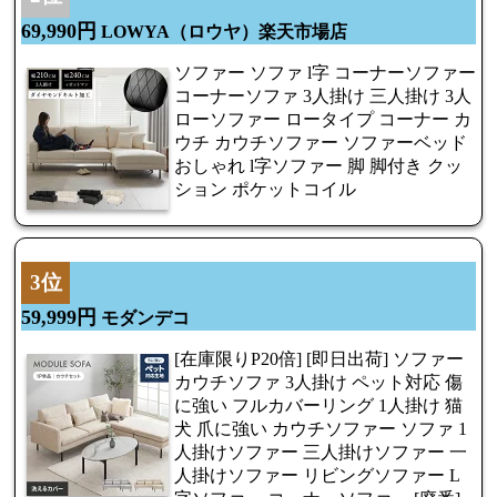
69,990円
LOWYA（ロウヤ）楽天市場店
ソファー ソファ l字 コーナーソファー
コーナーソファ 3人掛け 三人掛け 3人
ローソファー ロータイプ コーナー カ
ウチ カウチソファー ソファーベッド
おしゃれ l字ソファー 脚 脚付き クッ
ション ポケットコイル
3位
59,999円
モダンデコ
[在庫限りP20倍] [即日出荷] ソファー
カウチソファ 3人掛け ペット対応 傷
に強い フルカバーリング 1人掛け 猫
犬 爪に強い カウチソファー ソファ 1
人掛けソファー 三人掛けソファー 一
人掛けソファー リビングソファー L