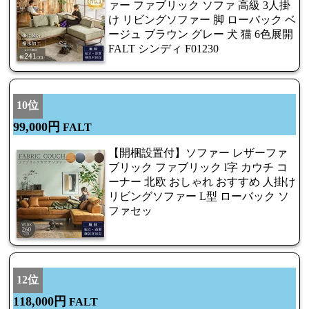
ァー ファブリック ソファ 高級 3人掛
け リビングソファー 脚 ローバック ベ
ージュ ブラウン グレー 犬 猫 6色展開
FALT シンディ F01230
10位
99,000円
FALT
【開梱設置付】ソファー レザーファ
ブリック ファブリック l字 カウチ コ
ーナー 北欧 おしゃれ おすすめ 人掛け
リビングソファー L型 ローバック ソ
ファセッ
12位
118,000円
FALT