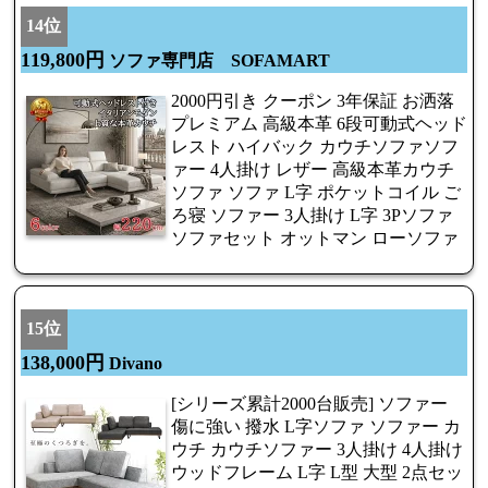
14位
119,800円
ソファ専門店 SOFAMART
2000円引き クーポン 3年保証 お洒落
プレミアム 高級本革 6段可動式ヘッド
レスト ハイバック カウチソファソフ
ァー 4人掛け レザー 高級本革カウチ
ソファ ソファ L字 ポケットコイル ご
ろ寝 ソファー 3人掛け L字 3Pソファ
ソファセット オットマン ローソファ
15位
138,000円
Divano
[シリーズ累計2000台販売] ソファー
傷に強い 撥水 L字ソファ ソファー カ
ウチ カウチソファー 3人掛け 4人掛け
ウッドフレーム L字 L型 大型 2点セッ