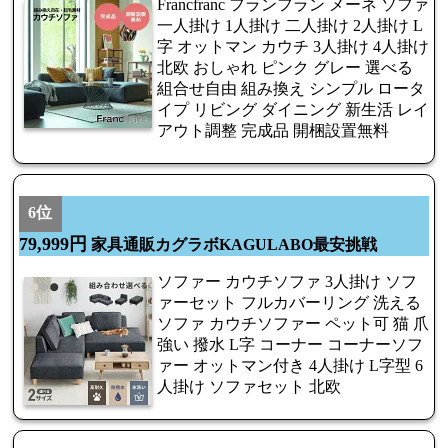
Francfranc フランフラン メーネ ソファ
一人掛け 1人掛け 二人掛け 2人掛け L
字 オットマン カウチ 3人掛け 4人掛け
北欧 おしゃれ ピンク グレー 選べる
組合せ自由 組み換え シンプル ロータ
イプ リビング ダイニング 新生活 レイ
アウト調整 完成品 開梱設置無料
6位
79,999円
家具通販カグラボKAGULABO最安挑戦
ソファー カウチソファ 3人掛け ソフ
ァーセット フルカバーリング 洗える
ソファ カウチソファー ペット可 猫 爪
強い 撥水 L字 コーナー コーナーソフ
ァー オットマン付き 4人掛け L字型 6
人掛け ソファセット 北欧