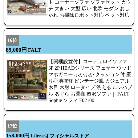
ト コーナーソファ ソファセット カウ
チ 大きい 大型 広い 北欧 モダン おし
ゃれ お掃除ロボット対応 ペット対応
16位
89,000円
FALT
【開梱設置付】コーデュロイソファ
3P 2P HEADシリーズ フェザー ウッド
マホガニー ふかふか クッション付 座
り心地抜群 ビンテージ風 カジュアル
木目 木肘 ロータイプ 洗える ルンバブ
ル あぐら お昼寝 贅沢ソファ｜ FALT
Sophie ソフィ F02100
17位
158,000円
Literieオフィシャルストア