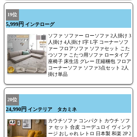
19位
5,999円
インテローグ
ソファ ソファー ローソファ 2人掛け 3
人掛け 4人掛け I字 L字 コーナーソフ
ァー フロアソファ ソファセット こた
つソファ こたつ用ソファ ロータイプ
座椅子 床生活 グレー 圧縮梱包 フロア
コーナーソファ ソファ3点セット 2人
掛け単品
20位
24,990円
インテリア タカミネ
カウチソファ コンパクト カウチ ソフ
ァ セット 合皮 コーデュロイ ヴィンテ
ージ おしゃれ レトロ 日本製 和楽 2P 2