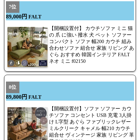
7位
89,000円
FALT
【開梱設置付】 カウチソファ ミニ 猫
の 爪 に強い 撥水 犬 ペット ソファー
コンパクト ソファ 幅200 カウチ 組み
合わせソファ 組合せ 家族 リビング あ
ぐら おすすめ 韓国インテリア FALT
ネオ ミニ f02150
8位
89,800円
FALT
【開梱設置付】ソファ ソファー カウ
チソファ コンセント USB 充電 3人掛
け L字型 あぐら ファブリックレザー
ミルクリーク キャメル 幅210 カウチ
組合せ ヴィンテージ 家族 リビング 革