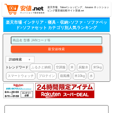
楽天市場、Yahoo!ショッピング、Amazon ネットショッ
ピング最安値比較サイト安値.net
楽天市場 インテリア・寝具・収納>ソファ・ソファベッ
ド>ソファセット カテゴリ別人気ランキング
詳細検索
トレンドワード
ふるさと納税
空調服
米
炭酸水
米5kg
スマートウォッチ
プロテイン
扇風機
米10kg
水