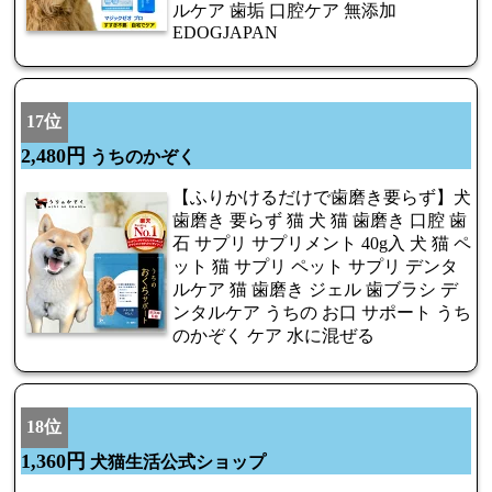
ルケア 歯垢 口腔ケア 無添加
EDOGJAPAN
17位
2,480円
うちのかぞく
【ふりかけるだけで歯磨き要らず】犬
歯磨き 要らず 猫 犬 猫 歯磨き 口腔 歯
石 サプリ サプリメント 40g入 犬 猫 ペ
ット 猫 サプリ ペット サプリ デンタ
ルケア 猫 歯磨き ジェル 歯ブラシ デ
ンタルケア うちの お口 サポート うち
のかぞく ケア 水に混ぜる
18位
1,360円
犬猫生活公式ショップ