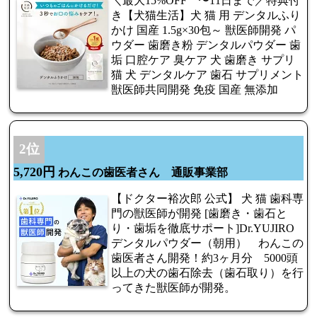
＼最大15%OFF 〜11日まで／特典付
き【犬猫生活】犬 猫 用 デンタルふり
かけ 国産 1.5g×30包～ 獣医師開発 パ
ウダー 歯磨き粉 デンタルパウダー 歯
垢 口腔ケア 臭ケア 犬 歯磨き サプリ
猫 犬 デンタルケア 歯石 サプリメント
獣医師共同開発 免疫 国産 無添加
2位
5,720円
わんこの歯医者さん 通販事業部
【ドクター裕次郎 公式】 犬 猫 歯科専
門の獣医師が開発 [歯磨き・歯石と
り・歯垢を徹底サポート]Dr.YUJIRO
デンタルパウダー（朝用） わんこの
歯医者さん開発！約3ヶ月分 5000頭
以上の犬の歯石除去（歯石取り）を行
ってきた獣医師が開発。