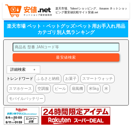
楽天市場、Yahoo!ショッピング、Amazon ネットショッ
ピング最安値比較サイト安値.net
楽天市場 ペット・ペットグッズ>ペット用お手入れ用品
カテゴリ別人気ランキング
詳細検索
トレンドワード
ふるさと納税
お菓子
スマートウォッチ
スマホケース
空調服
ビール
扇風機
米5kg
米
モバイルバッテリー