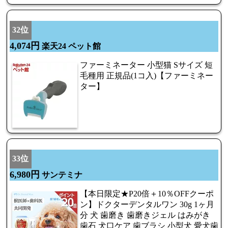
32位
4,074円
楽天24 ペット館
ファーミネーター 小型猫 Sサイズ 短
毛種用 正規品(1コ入)【ファーミネー
ター】
33位
6,980円
サンテミナ
【本日限定★P20倍＋10％OFFクーポ
ン】ドクターデンタルワン 30g 1ヶ月
分 犬 歯磨き 歯磨きジェル はみがき
歯石 犬口ケア 歯ブラシ 小型犬 愛犬歯