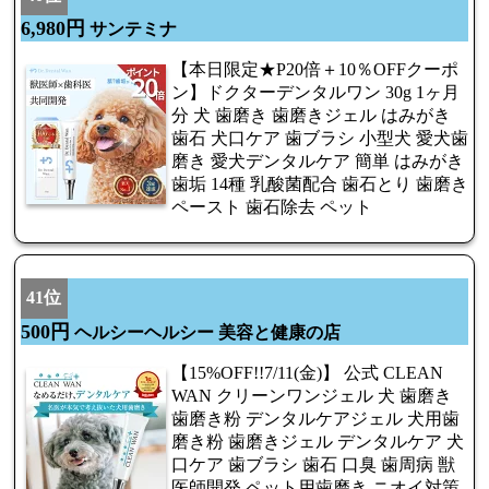
6,980円
サンテミナ
【本日限定★P20倍＋10％OFFクーポ
ン】ドクターデンタルワン 30g 1ヶ月
分 犬 歯磨き 歯磨きジェル はみがき
歯石 犬口ケア 歯ブラシ 小型犬 愛犬歯
磨き 愛犬デンタルケア 簡単 はみがき
歯垢 14種 乳酸菌配合 歯石とり 歯磨き
ペースト 歯石除去 ペット
41位
500円
ヘルシーヘルシー 美容と健康の店
【15%OFF!!7/11(金)】 公式 CLEAN
WAN クリーンワンジェル 犬 歯磨き
歯磨き粉 デンタルケアジェル 犬用歯
磨き粉 歯磨きジェル デンタルケア 犬
口ケア 歯ブラシ 歯石 口臭 歯周病 獣
医師開発 ペット用歯磨き ニオイ対策