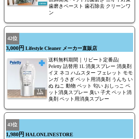
歯磨きペースト 歯石除去 クリーンワ
ン
42位
3,000円
Lifestyle Cleaner メーカー直販店
送料無料期間｜リピート定番品|
Peletty 詰替用 1L 消臭スプレー 消臭剤
イヌ ネコ ハムスター フェレット モモ
ンガ うさぎ ペット用消臭剤 うんち い
ぬ ねこ 動物 ペット 匂い おしっこ ペ
ット消臭スプレー 臭い 子犬 ペット消
臭剤 ペット用消臭スプレー
43位
1,980円
HALONLINESTORE