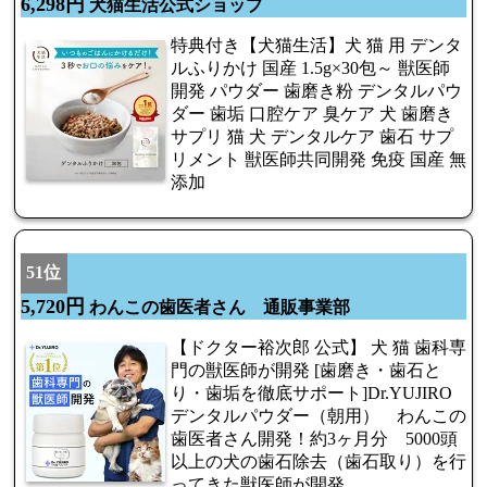
6,298円
犬猫生活公式ショップ
特典付き【犬猫生活】犬 猫 用 デンタ
ルふりかけ 国産 1.5g×30包～ 獣医師
開発 パウダー 歯磨き粉 デンタルパウ
ダー 歯垢 口腔ケア 臭ケア 犬 歯磨き
サプリ 猫 犬 デンタルケア 歯石 サプ
リメント 獣医師共同開発 免疫 国産 無
添加
51位
5,720円
わんこの歯医者さん 通販事業部
【ドクター裕次郎 公式】 犬 猫 歯科専
門の獣医師が開発 [歯磨き・歯石と
り・歯垢を徹底サポート]Dr.YUJIRO
デンタルパウダー（朝用） わんこの
歯医者さん開発！約3ヶ月分 5000頭
以上の犬の歯石除去（歯石取り）を行
ってきた獣医師が開発。