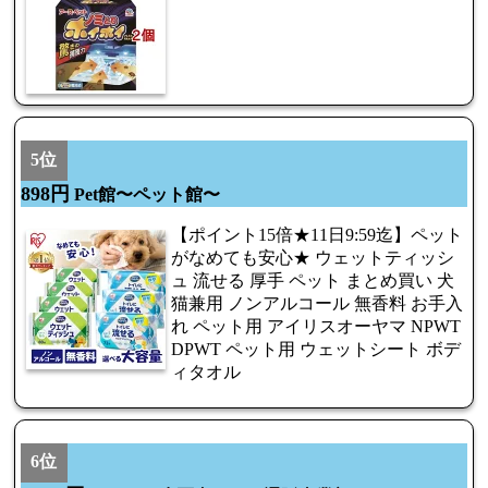
5位
898円
Pet館〜ペット館〜
【ポイント15倍★11日9:59迄】ペット
がなめても安心★ ウェットティッシ
ュ 流せる 厚手 ペット まとめ買い 犬
猫兼用 ノンアルコール 無香料 お手入
れ ペット用 アイリスオーヤマ NPWT
DPWT ペット用 ウェットシート ボデ
ィタオル
6位