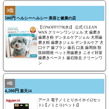
3位
500円
ヘルシーヘルシー 美容と健康の店
【15%OFF!!7/9(水)】 公式 CLEAN
WAN クリーンワンジェル 犬 歯磨き
歯磨き粉 デンタルケアジェル 犬用歯
磨き粉 歯磨きジェル デンタルケア 犬
口ケア 歯ブラシ 歯石 口臭 歯周病 獣
医師開発 ペット用歯磨き ニオイ対策
歯磨きペースト 歯石除去 クリーンワ
ン
4位
4,280円
楽天24
アース 電子ノミとりホイホイ(2セッ
ト)【ノミとり(ペット)】