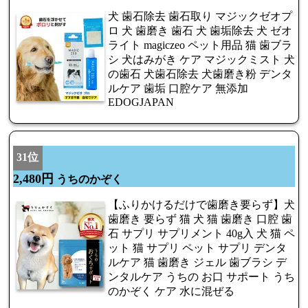
犬 歯石除去 歯石取り マジックゼオプ
ロ 犬 歯磨き 歯石 犬 歯垢除去 犬 ゼオ
ライト magiczeo ペット用品 猫 歯ブラ
シ 犬はみがき ケア マジックミスト 犬
の歯石 犬歯石除去 犬歯磨き粉 デンタ
ルケア 歯垢 口腔ケア 無添加
EDOGJAPAN
31位
2,480円
うちのかぞく
【ふりかけるだけで歯磨き要らず】犬
歯磨き 要らず 猫 犬 猫 歯磨き 口腔 歯
石 サプリ サプリメント 40g入 犬 猫 ペ
ット 猫 サプリ ペット サプリ デンタ
ルケア 猫 歯磨き ジェル 歯ブラシ デ
ンタルケア うちの お口 サポート うち
のかぞく ケア 水に混ぜる