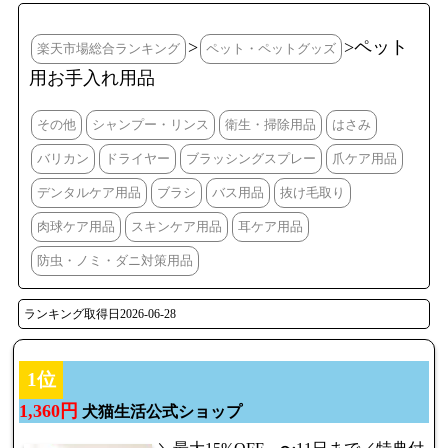
>
>ペット
楽天市場総合ランキング
ペット・ペットグッズ
用お手入れ用品
その他
シャンプー・リンス
衛生・掃除用品
はさみ
バリカン
ドライヤー
ブラッシングスプレー
爪ケア用品
デンタルケア用品
ブラシ
バス用品
抜け毛取り
肉球ケア用品
スキンケア用品
耳ケア用品
防虫・ノミ・ダニ対策用品
ランキング取得日2026-06-28
1位
1,360円
犬猫生活公式ショップ