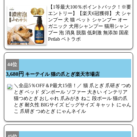
【1等最大100％ポイントバック！※要
エントリー】【楽天6冠獲得】 犬 シャ
ンプー 犬 猫 ペット シャンプー オー
ガニック 犬用シャンプー 猫用シャン
プー 泡 消臭 脱脂 低刺激 無添加 国産
Petlab ペトラボ
44位
3,680円
キーテイル 猫の爪とぎ楽天市場店
＼全品5％OFF＆P最大15倍！／ 猫 爪とぎ 爪研ぎ つめ
とぎ ベッド ダンボール ソファー 大きい インテリア
猫つめとぎ おしゃれ 爪みがき ねこ 段ボール 猫の爪
とぎ 耐久性 BIGサイズ ビッグサイズ キャット にゃん
こ 爪研ぎ つめとぎ にゃんネイル
45位