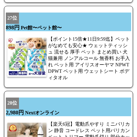
27位
898円
Pet館〜ペット館〜
【ポイント15倍★11日9:59迄】ペット
がなめても安心★ ウェットティッシ
ュ 流せる 厚手 ペット まとめ買い 犬
猫兼用 ノンアルコール 無香料 お手入
れ ペット用 アイリスオーヤマ NPWT
DPWT ペット用 ウェットシート ボデ
ィタオル
28位
2,980円
Nextオンライン
【楽天6冠】電動爪やすり ミニバリカ
ン 静音 コードレス ペット用バリカン
ペット トリマー 電動爪切り 部分カッ