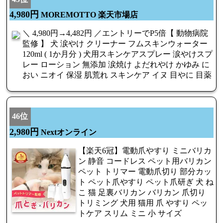
4,980円
MOREMOTTO 楽天市場店
＼ 4,980円→4,482円 ／エントリーでP5倍【 動物病院
監修 】 犬 涙やけ クリーナー フムスキンウォーター
120ml ( 1か月分 ) 犬用スキンケアスプレー 涙やけスプ
レー ローション 無添加 涙焼け よだれやけ かゆみ に
おい ニオイ 保湿 肌荒れ スキンケア イヌ 目やに 目薬
46位
2,980円
Nextオンライン
【楽天6冠】電動爪やすり ミニバリカ
ン 静音 コードレス ペット用バリカン
ペット トリマー 電動爪切り 部分カッ
ト ペット爪やすり ペット爪研ぎ 犬 ね
こ 猫 足裏バリカン バリカン 爪切り
トリミング 犬用 猫用 爪 やすり ペッ
トケア スリム ミニ 小 サイズ