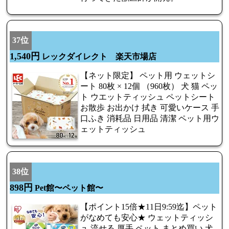
37位
1,540円
レックダイレクト 楽天市場店
【ネット限定】 ペット用 ウェットシ
ート 80枚 × 12個 （960枚） 犬 猫 ペッ
ト ウエットティッシュ ペットシート
お散歩 お出かけ 拭き 可愛いケース 手
口ふき 消耗品 日用品 清潔 ペット用ウ
ェットティッシュ
38位
898円
Pet館〜ペット館〜
【ポイント15倍★11日9:59迄】ペット
がなめても安心★ ウェットティッシ
ュ 流せる 厚手 ペット まとめ買い 犬