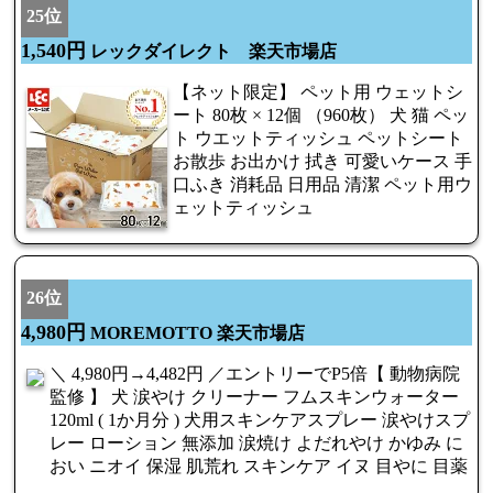
25位
1,540円
レックダイレクト 楽天市場店
【ネット限定】 ペット用 ウェットシ
ート 80枚 × 12個 （960枚） 犬 猫 ペッ
ト ウエットティッシュ ペットシート
お散歩 お出かけ 拭き 可愛いケース 手
口ふき 消耗品 日用品 清潔 ペット用ウ
ェットティッシュ
26位
4,980円
MOREMOTTO 楽天市場店
＼ 4,980円→4,482円 ／エントリーでP5倍【 動物病院
監修 】 犬 涙やけ クリーナー フムスキンウォーター
120ml ( 1か月分 ) 犬用スキンケアスプレー 涙やけスプ
レー ローション 無添加 涙焼け よだれやけ かゆみ に
おい ニオイ 保湿 肌荒れ スキンケア イヌ 目やに 目薬