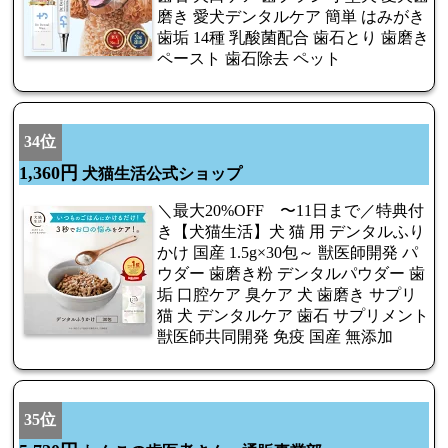
磨き 愛犬デンタルケア 簡単 はみがき
歯垢 14種 乳酸菌配合 歯石とり 歯磨き
ペースト 歯石除去 ペット
34位
1,360円
犬猫生活公式ショップ
＼最大20%OFF 〜11日まで／特典付
き【犬猫生活】犬 猫 用 デンタルふり
かけ 国産 1.5g×30包～ 獣医師開発 パ
ウダー 歯磨き粉 デンタルパウダー 歯
垢 口腔ケア 臭ケア 犬 歯磨き サプリ
猫 犬 デンタルケア 歯石 サプリメント
獣医師共同開発 免疫 国産 無添加
35位