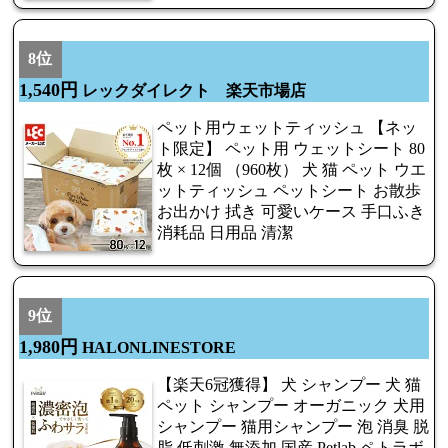
8位
1,540円
レックダイレクト 楽天市場店
ペット用ウェットティッシュ 【ネッ
ト限定】 ペット用 ウェットシート 80
枚 × 12個 （960枚） 犬 猫 ペット ウエ
ットティッシュ ペットシート お散歩
お出かけ 拭き 可愛いケース 手口ふき
消耗品 日用品 清潔
9位
1,980円
HALONLINESTORE
【楽天6冠獲得】 犬 シャンプー 犬 猫
ペット シャンプー オーガニック 犬用
シャンプー 猫用シャンプー 泡 消臭 脱
脂 低刺激 無添加 国産 Petlab ペトラボ