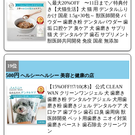
＼最大20%OFF 〜11日まで／特典付
き【犬猫生活】犬 猫 用 デンタルふり
かけ 国産 1.5g×30包～ 獣医師開発 パ
ウダー 歯磨き粉 デンタルパウダー 歯
垢 口腔ケア 臭ケア 犬 歯磨き サプリ
猫 犬 デンタルケア 歯石 サプリメント
獣医師共同開発 免疫 国産 無添加
19位
500円
ヘルシーヘルシー 美容と健康の店
【15%OFF!!7/10(木)】 公式 CLEAN
WAN クリーンワンジェル 犬 歯磨き
歯磨き粉 デンタルケアジェル 犬用歯
磨き粉 歯磨きジェル デンタルケア 犬
口ケア 歯ブラシ 歯石 口臭 歯周病 獣
医師開発 ペット用歯磨き ニオイ対策
歯磨きペースト 歯石除去 クリーンワ
ン