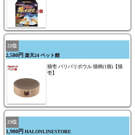
22位
2,580円
楽天24 ペット館
猫壱 バリバリボウル 猫柄(1個)【猫
壱】
23位
1,980円
HALONLINESTORE