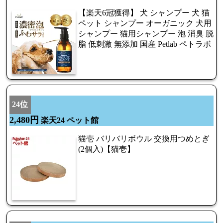
【楽天6冠獲得】 犬 シャンプー 犬 猫
ペット シャンプー オーガニック 犬用
シャンプー 猫用シャンプー 泡 消臭 脱
脂 低刺激 無添加 国産 Petlab ペトラボ
24位
2,480円
楽天24 ペット館
猫壱 バリバリボウル 交換用つめとぎ
(2個入)【猫壱】