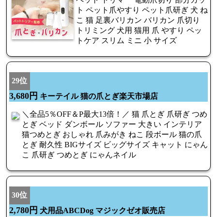
ト ペット爪やすり ペット爪研ぎ 犬 ね
こ 猫 足裏バリカン バリカン 爪切り
トリミング 犬用 猫用 爪 やすり ペッ
トケア スリム ミニ 小 サイズ
29位
3,680円
キーテイル 猫の爪とぎ楽天市場店
＼全品5％OFF＆P最大13倍！／ 猫 爪とぎ 爪研ぎ つめ
とぎ ベッド ダンボール ソファー 大きい インテリア
猫つめとぎ おしゃれ 爪みがき ねこ 段ボール 猫の爪
とぎ 耐久性 BIGサイズ ビッグサイズ キャット にゃん
こ 爪研ぎ つめとぎ にゃんネイル
30位
2,780円
犬用品ABCDog マジックゼオ販売店