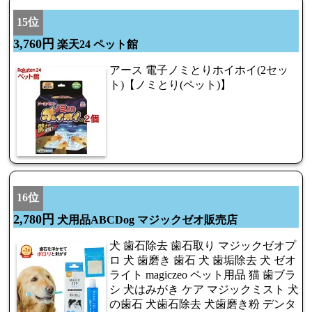
15位
3,760円
楽天24 ペット館
アース 電子ノミとりホイホイ(2セッ
ト)【ノミとり(ペット)】
16位
2,780円
犬用品ABCDog マジックゼオ販売店
犬 歯石除去 歯石取り マジックゼオプ
ロ 犬 歯磨き 歯石 犬 歯垢除去 犬 ゼオ
ライト magiczeo ペット用品 猫 歯ブラ
シ 犬はみがき ケア マジックミスト 犬
の歯石 犬歯石除去 犬歯磨き粉 デンタ