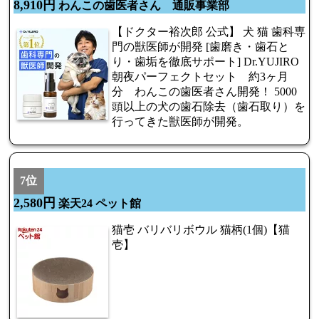
8,910円
わんこの歯医者さん 通販事業部
【ドクター裕次郎 公式】 犬 猫 歯科専
門の獣医師が開発 [歯磨き・歯石と
り・歯垢を徹底サポート] Dr.YUJIRO
朝夜パーフェクトセット 約3ヶ月
分 わんこの歯医者さん開発！ 5000
頭以上の犬の歯石除去（歯石取り）を
行ってきた獣医師が開発。
7位
2,580円
楽天24 ペット館
猫壱 バリバリボウル 猫柄(1個)【猫
壱】