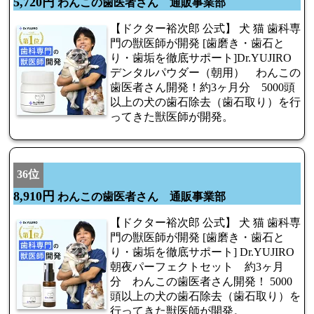
5,720円
わんこの歯医者さん 通販事業部
【ドクター裕次郎 公式】 犬 猫 歯科専
門の獣医師が開発 [歯磨き・歯石と
り・歯垢を徹底サポート]Dr.YUJIRO
デンタルパウダー（朝用） わんこの
歯医者さん開発！約3ヶ月分 5000頭
以上の犬の歯石除去（歯石取り）を行
ってきた獣医師が開発。
36位
8,910円
わんこの歯医者さん 通販事業部
【ドクター裕次郎 公式】 犬 猫 歯科専
門の獣医師が開発 [歯磨き・歯石と
り・歯垢を徹底サポート] Dr.YUJIRO
朝夜パーフェクトセット 約3ヶ月
分 わんこの歯医者さん開発！ 5000
頭以上の犬の歯石除去（歯石取り）を
行ってきた獣医師が開発。