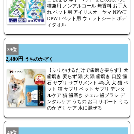
猫兼用 ノンアルコール 無香料 お手入
れ ペット用 アイリスオーヤマ NPWT
DPWT ペット用 ウェットシート ボデ
ィタオル
39位
2,480円
うちのかぞく
【ふりかけるだけで歯磨き要らず】犬
歯磨き 要らず 猫 犬 猫 歯磨き 口腔 歯
石 サプリ サプリメント 40g入 犬 猫 ペ
ット 猫 サプリ ペット サプリ デンタ
ルケア 猫 歯磨き ジェル 歯ブラシ デ
ンタルケア うちの お口 サポート うち
のかぞく ケア 水に混ぜる
40位