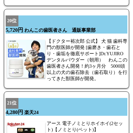
20位
5,720円
わんこの歯医者さん 通販事業部
【ドクター裕次郎 公式】 犬 猫 歯科専
門の獣医師が開発 [歯磨き・歯石と
り・歯垢を徹底サポート]Dr.YUJIRO
デンタルパウダー（朝用） わんこの
歯医者さん開発！約3ヶ月分 5000頭
以上の犬の歯石除去（歯石取り）を行
ってきた獣医師が開発。
21位
4,280円
楽天24
アース 電子ノミとりホイホイ(2セッ
ト)【ノミとり(ペット)】