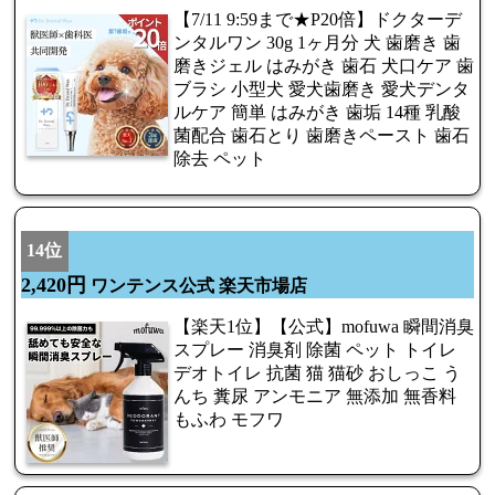
【7/11 9:59まで★P20倍】ドクターデ
ンタルワン 30g 1ヶ月分 犬 歯磨き 歯
磨きジェル はみがき 歯石 犬口ケア 歯
ブラシ 小型犬 愛犬歯磨き 愛犬デンタ
ルケア 簡単 はみがき 歯垢 14種 乳酸
菌配合 歯石とり 歯磨きペースト 歯石
除去 ペット
14位
2,420円
ワンテンス公式 楽天市場店
【楽天1位】【公式】mofuwa 瞬間消臭
スプレー 消臭剤 除菌 ペット トイレ
デオトイレ 抗菌 猫 猫砂 おしっこ う
んち 糞尿 アンモニア 無添加 無香料
もふわ モフワ