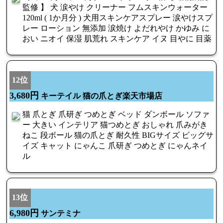
監修 】 犬 涙やけ クリーナー フムスキンウォーター
120ml ( 1か月分 ) 犬用スキンケアスプレー 涙やけスプ
レー ローション 無添加 涙焼け よだれやけ かゆみ に
おい ニオイ 保湿 肌荒れ スキンケア イヌ 目やに 目薬
12位
3,680円
キーテイル 猫の爪とぎ楽天市場店
猫 爪とぎ 爪研ぎ つめとぎ ベッド ダンボール ソファ
ー 大きい インテリア 猫つめとぎ おしゃれ 爪みがき
ねこ 段ボール 猫の爪とぎ 耐久性 BIGサイズ ビッグサ
イズ キャット にゃんこ 爪研ぎ つめとぎ にゃんネイ
ル
13位
6,980円
サンテミナ