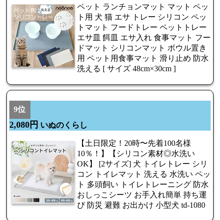
ペット ランチョンマット マット ペッ
ト用 犬 猫 エサ トレー シリコン ペッ
トマット フードトレー ペットトレー
エサ皿 餌皿 エサ入れ 食事マット フー
ドマット シリコンマット ボウル置き
用 ペット用食事マット 滑り止め 防水
洗える [ サイズ 48cm×30cm ]
9位
2,080円
いぬのくらし
【土日限定！20時〜先着100名様
10％！】【シリコン素材◎水洗い
OK】 [2サイズ] 犬 トイレトレー シリ
コン トイレマット 洗える 水洗い ペッ
ト 多頭飼い トイレトレーニング 防水
おしっこシーツ お手入れ簡単 持ち運
び 防災 避難 お出かけ 小型犬 td-1080