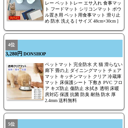
レー ペットトレー エサ入れ 食事マッ
ト フードマット シリコンマット ボウ
ル置き用 ペット用食事マット 滑り止
め 防水 洗える [ サイズ 48cm×30cm ]
4位
3,280円
DONSHOP
ペットマット 完全防水 犬 猫 滑らない
廊下 畳の上 ダイニングマット チェア
マット キッチンマット クリア 冷蔵庫
マット 床保護シート 下敷き PVC フロ
ア キズ防止 傷防止 水拭き 透明 床暖
房対応 保護 抗菌 防臭 耐熱 防水 厚
2.4mm 送料無料
5位