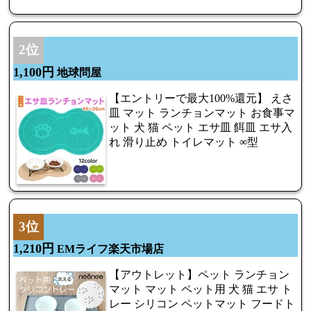
2位
1,100円
地球問屋
【エントリーで最大100%還元】 えさ
皿 マット ランチョンマット お食事マ
ット 犬 猫 ペット エサ皿 餌皿 エサ入
れ 滑り止め トイレマット ∞型
3位
1,210円
EMライフ楽天市場店
【アウトレット】ペット ランチョン
マット マット ペット用 犬 猫 エサ ト
レー シリコン ペットマット フードト