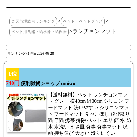
>
>
楽天市場総合ランキング
ペット・ペットグッズ
>ランチョンマット
ペット用食器・給水器・給餌器
ランキング取得日2026-06-28
1位
740円
便利雑貨ショップ umiwo
【送料無料】ペット ランチョンマッ
ト グレー 横48cm 縦30cm シリコン フ
ードマット 洗いやすい シリコンマッ
ト フードマット 食べこぼし 飛び散り
猫 仔猫 携帯 掃除 ペット エサ 餌 水 防
水 水洗い えさ皿 食事 食事マット 収
納 持ち運び 大きい 滑りにくい