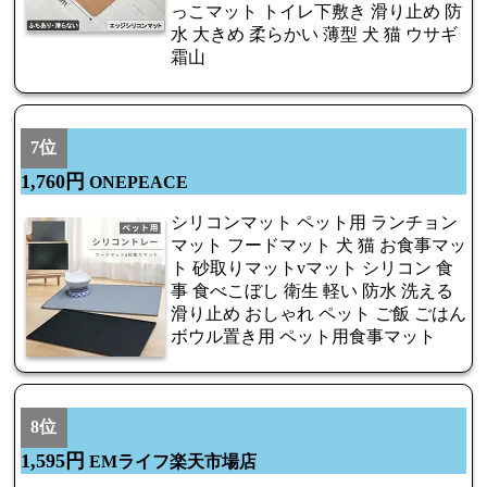
っこマット トイレ下敷き 滑り止め 防
水 大きめ 柔らかい 薄型 犬 猫 ウサギ
霜山
7位
1,760円
ONEPEACE
シリコンマット ペット用 ランチョン
マット フードマット 犬 猫 お食事マッ
ト 砂取りマットvマット シリコン 食
事 食べこぼし 衛生 軽い 防水 洗える
滑り止め おしゃれ ペット ご飯 ごはん
ボウル置き用 ペット用食事マット
8位
1,595円
EMライフ楽天市場店