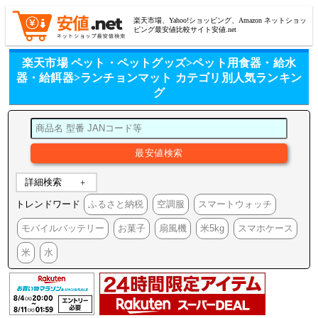
楽天市場、Yahoo!ショッピング、Amazon ネットショッ
ピング最安値比較サイト安値.net
楽天市場 ペット・ペットグッズ>ペット用食器・給水
器・給餌器>ランチョンマット カテゴリ別人気ランキン
グ
詳細検索
トレンドワード
ふるさと納税
空調服
スマートウォッチ
モバイルバッテリー
お菓子
扇風機
米5kg
スマホケース
米
水