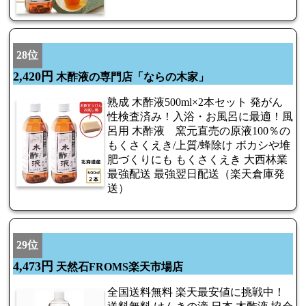
28位
2,420円
木酢液の専門店「ならの木家」
熟成 木酢液500ml×2本セット 発がん
性検査済み！入浴・お風呂に最適！風
呂用 木酢液 窯元直売の原液100％の
もくさくえき/上質/蜂除け ボカシや堆
肥づくりにも もくさくえき 大西林業
最強配送 最強翌日配送（楽天倉庫発
送）
29位
4,473円
天然石FROMS楽天市場店
全国送料無料 楽天最安値に挑戦中！