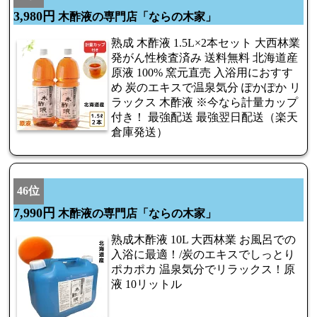
3,980円
木酢液の専門店「ならの木家」
熟成 木酢液 1.5L×2本セット 大西林業
発がん性検査済み 送料無料 北海道産
原液 100% 窯元直売 入浴用におすす
め 炭のエキスで温泉気分 ぽかぽか リ
ラックス 木酢液 ※今なら計量カップ
付き！ 最強配送 最強翌日配送（楽天
倉庫発送）
46位
7,990円
木酢液の専門店「ならの木家」
熟成木酢液 10L 大西林業 お風呂での
入浴に最適！/炭のエキスでしっとり
ポカポカ 温泉気分でリラックス！原
液 10リットル