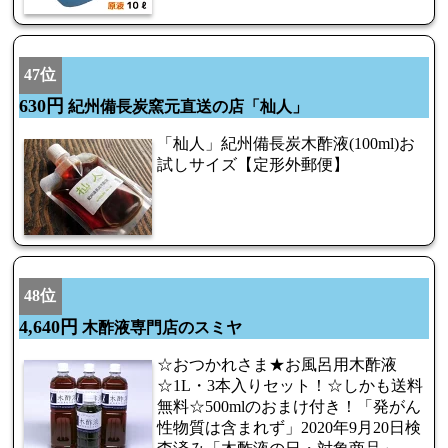
47位
630円
紀州備長炭窯元直送の店「杣人」
「杣人」紀州備長炭木酢液(100ml)お
試しサイズ【定形外郵便】
48位
4,640円
木酢液専門店のスミヤ
☆おつかれさま★お風呂用木酢液
☆1L・3本入りセット！☆しかも送料
無料☆500mlのおまけ付き！「発がん
性物質は含まれず」2020年9月20日検