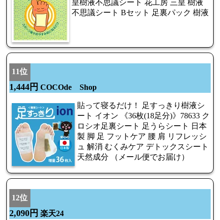
皇樹液不思議シート 花工房 三皇 樹液
不思議シート Bセット 足裏パック 樹液
11位
1,444円
COCOde Shop
貼って寝るだけ！ 足すっきり樹液シ
ート イオン 《36枚(18足分)》78633 ク
ロシオ足裏シート 足うらシート 日本
製 脚 足 フットケア 腰 肩 リフレッシ
ュ 解消 むくみケア デトックスシート
天然成分 （メール便でお届け）
12位
2,090円
楽天24