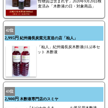
性物質は含まれず」2020年9月20日検
査済み「木酢液の日・対象商品」
42位
2,995円
紀州備長炭窯元直送の店「杣人」
「杣人」紀州備長炭木酢液(1L)2本セ
ット 木酢液
43位
2,900円
木酢液専門店のスミヤ
『おつかれさま お風呂用木酢液