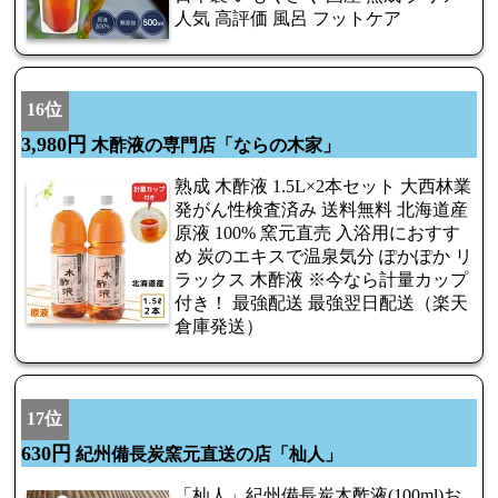
人気 高評価 風呂 フットケア
16位
3,980円
木酢液の専門店「ならの木家」
熟成 木酢液 1.5L×2本セット 大西林業
発がん性検査済み 送料無料 北海道産
原液 100% 窯元直売 入浴用におすす
め 炭のエキスで温泉気分 ぽかぽか リ
ラックス 木酢液 ※今なら計量カップ
付き！ 最強配送 最強翌日配送（楽天
倉庫発送）
17位
630円
紀州備長炭窯元直送の店「杣人」
「杣人」紀州備長炭木酢液(100ml)お