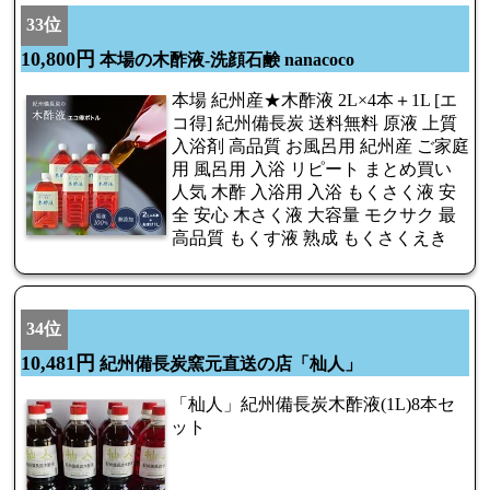
33位
10,800円
本場の木酢液-洗顔石鹸 nanacoco
本場 紀州産★木酢液 2L×4本＋1L [エ
コ得] 紀州備長炭 送料無料 原液 上質
入浴剤 高品質 お風呂用 紀州産 ご家庭
用 風呂用 入浴 リピート まとめ買い
人気 木酢 入浴用 入浴 もくさく液 安
全 安心 木さく液 大容量 モクサク 最
高品質 もくす液 熟成 もくさくえき
34位
10,481円
紀州備長炭窯元直送の店「杣人」
「杣人」紀州備長炭木酢液(1L)8本セ
ット