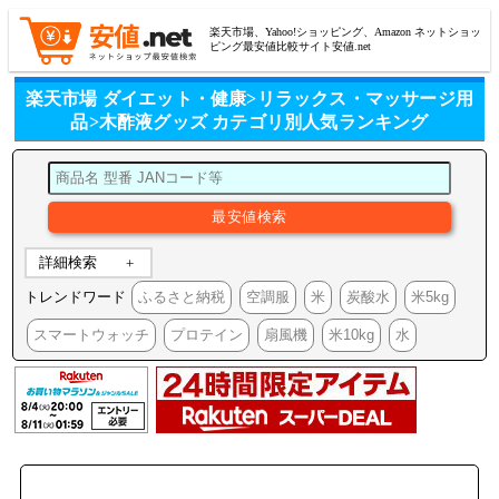
楽天市場、Yahoo!ショッピング、Amazon ネットショッ
ピング最安値比較サイト安値.net
楽天市場 ダイエット・健康>リラックス・マッサージ用
品>木酢液グッズ カテゴリ別人気ランキング
詳細検索
トレンドワード
ふるさと納税
空調服
米
炭酸水
米5kg
スマートウォッチ
プロテイン
扇風機
米10kg
水