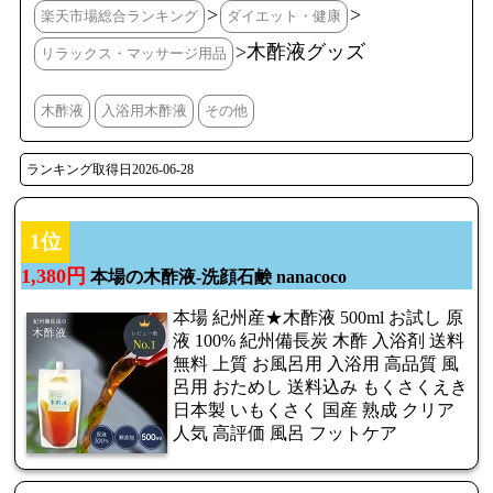
>
>
楽天市場総合ランキング
ダイエット・健康
>木酢液グッズ
リラックス・マッサージ用品
木酢液
入浴用木酢液
その他
ランキング取得日2026-06-28
1位
1,380円
本場の木酢液-洗顔石鹸 nanacoco
本場 紀州産★木酢液 500ml お試し 原
液 100% 紀州備長炭 木酢 入浴剤 送料
無料 上質 お風呂用 入浴用 高品質 風
呂用 おためし 送料込み もくさくえき
日本製 いもくさく 国産 熟成 クリア
人気 高評価 風呂 フットケア