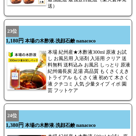
送）
23位
1,180円
本場の木酢液-洗顔石鹸 nanacoco
本場 紀州産★木酢液300ml 原液 お試
し お風呂用 入浴剤 入浴用 クリア 送
料無料 送料込み お風呂 しっとり 原液
紀州備長炭 足湯 高品質 もくさくえき
トライアル もくさく液 初めて 木さく
液 クチコミ 人気 少量タイプ イボ 園
芸 フットケア
24位
1,380円
本場の木酢液-洗顔石鹸 nanacoco