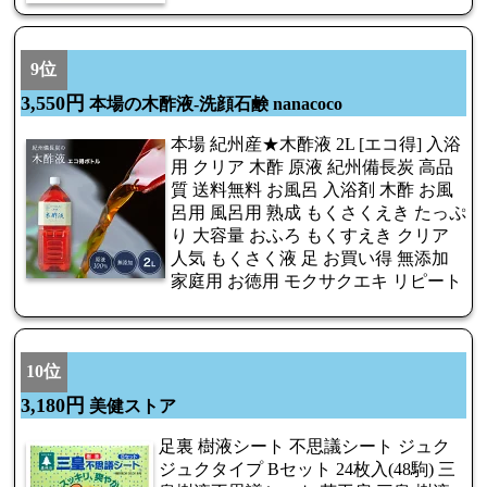
9位
3,550円
本場の木酢液-洗顔石鹸 nanacoco
本場 紀州産★木酢液 2L [エコ得] 入浴
用 クリア 木酢 原液 紀州備長炭 高品
質 送料無料 お風呂 入浴剤 木酢 お風
呂用 風呂用 熟成 もくさくえき たっぷ
り 大容量 おふろ もくすえき クリア
人気 もくさく液 足 お買い得 無添加
家庭用 お徳用 モクサクエキ リピート
10位
3,180円
美健ストア
足裏 樹液シート 不思議シート ジュク
ジュクタイプ Bセット 24枚入(48駒) 三