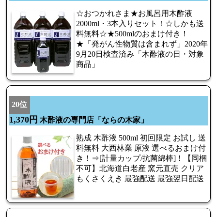
☆おつかれさま★お風呂用木酢液
2000ml・3本入りセット！☆しかも送
料無料☆★500mlのおまけ付き！
★「発がん性物質は含まれず」2020年
9月20日検査済み「木酢液の日・対象
商品」
20位
1,370円
木酢液の専門店「ならの木家」
熟成 木酢液 500ml 初回限定 お試し 送
料無料 大西林業 原液 選べるおまけ付
き！⇒[計量カップ/抗菌綿棒]！【同梱
不可】北海道白老産 窯元直売 クリア
もくさくえき 最強配送 最強翌日配送