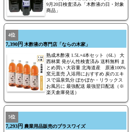
9月20日検査済み「木酢液の日・対象
商品」
4位
7,390円
木酢液の専門店「ならの木家」
熟成木酢液 1.5L×4本セット（6L） 大
西林業 発がん性検査済み 送料無料 ま
とめ買い 大容量 北海道産 原液100%
窯元直売 入浴用におすすめ 炭のエキ
スで温泉気分 ぽかぽか・リラックス
お風呂に 最強配送 最強翌日配送（※
楽天倉庫発送）
5位
7,293円
農業用品販売のプラスワイズ