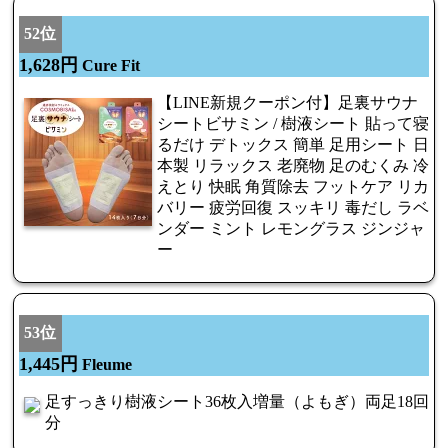
52位
1,628円
Cure Fit
【LINE新規クーポン付】足裏サウナ
シートビサミン / 樹液シート 貼って寝
るだけ デトックス 簡単 足用シート 日
本製 リラックス 老廃物 足のむくみ 冷
えとり 快眠 角質除去 フットケア リカ
バリー 疲労回復 スッキリ 毒だし ラベ
ンダー ミント レモングラス ジンジャ
ー
53位
1,445円
Fleume
足すっきり樹液シート36枚入増量（よもぎ）両足18回
分