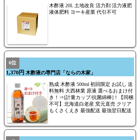
木酢液 20L 土地改良 活力剤 活力液肥
液体肥料 ヨーキ産業 代引不可
6位
1,370円
木酢液の専門店「ならの木家」
熟成 木酢液 500ml 初回限定 お試し 送
料無料 大西林業 原液 選べるおまけ付
き！⇒[計量カップ/抗菌綿棒]！【同梱
不可】北海道白老産 窯元直売 クリア
もくさくえき 最強配送 最強翌日配送