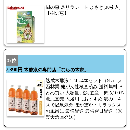
樹の恵 足リラシート よもぎ(30枚入)
【樹の恵】
37位
7,390円
木酢液の専門店「ならの木家」
熟成木酢液 1.5L×4本セット（6L） 大
西林業 発がん性検査済み 送料無料 ま
とめ買い 大容量 北海道産 原液100%
窯元直売 入浴用におすすめ 炭のエキ
スで温泉気分 ぽかぽか・リラックス
お風呂に 最強配送 最強翌日配送（※
楽天倉庫発送）