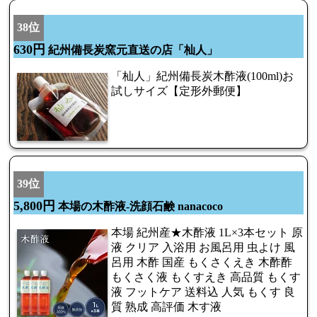
38位
630円
紀州備長炭窯元直送の店「杣人」
「杣人」紀州備長炭木酢液(100ml)お
試しサイズ【定形外郵便】
39位
5,800円
本場の木酢液-洗顔石鹸 nanacoco
本場 紀州産★木酢液 1L×3本セット 原
液 クリア 入浴用 お風呂用 虫よけ 風
呂用 木酢 国産 もくさくえき 木酢酢
もくさく液 もくすえき 高品質 もくす
液 フットケア 送料込 人気 もくす 良
質 熟成 高評価 木す液