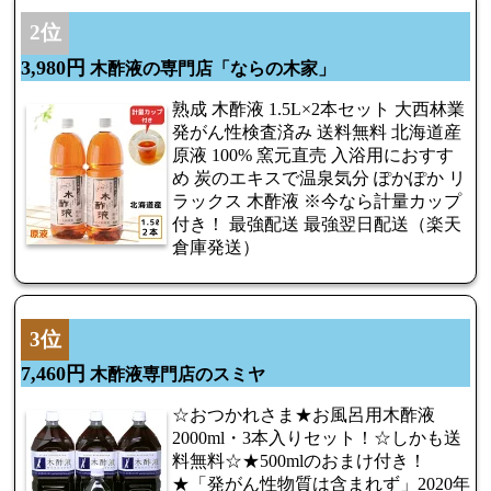
2位
3,980円
木酢液の専門店「ならの木家」
熟成 木酢液 1.5L×2本セット 大西林業
発がん性検査済み 送料無料 北海道産
原液 100% 窯元直売 入浴用におすす
め 炭のエキスで温泉気分 ぽかぽか リ
ラックス 木酢液 ※今なら計量カップ
付き！ 最強配送 最強翌日配送（楽天
倉庫発送）
3位
7,460円
木酢液専門店のスミヤ
☆おつかれさま★お風呂用木酢液
2000ml・3本入りセット！☆しかも送
料無料☆★500mlのおまけ付き！
★「発がん性物質は含まれず」2020年