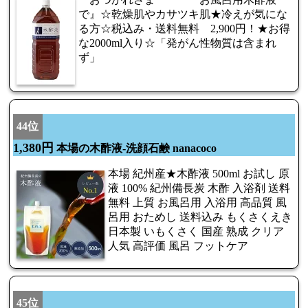
で』☆乾燥肌やカサツキ肌★冷えが気にな
る方☆税込み・送料無料 2,900円！★お得
な2000ml入り☆「発がん性物質は含まれ
ず」
44位
1,380円
本場の木酢液-洗顔石鹸 nanacoco
本場 紀州産★木酢液 500ml お試し 原
液 100% 紀州備長炭 木酢 入浴剤 送料
無料 上質 お風呂用 入浴用 高品質 風
呂用 おためし 送料込み もくさくえき
日本製 いもくさく 国産 熟成 クリア
人気 高評価 風呂 フットケア
45位