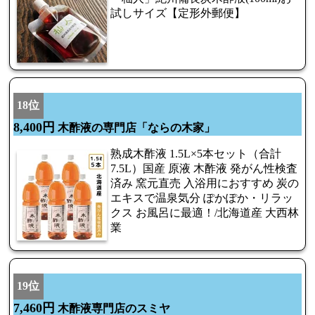
試しサイズ【定形外郵便】
18位
8,400円
木酢液の専門店「ならの木家」
熟成木酢液 1.5L×5本セット（合計
7.5L）国産 原液 木酢液 発がん性検査
済み 窯元直売 入浴用におすすめ 炭の
エキスで温泉気分 ぽかぽか・リラッ
クス お風呂に最適！/北海道産 大西林
業
19位
7,460円
木酢液専門店のスミヤ