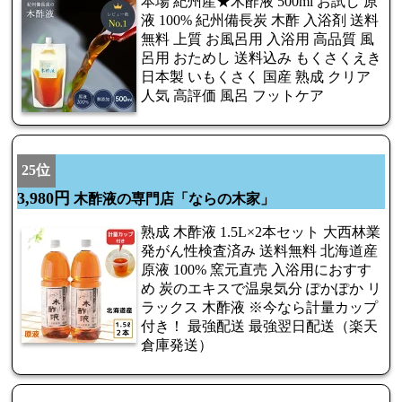
本場 紀州産★木酢液 500ml お試し 原
液 100% 紀州備長炭 木酢 入浴剤 送料
無料 上質 お風呂用 入浴用 高品質 風
呂用 おためし 送料込み もくさくえき
日本製 いもくさく 国産 熟成 クリア
人気 高評価 風呂 フットケア
25位
3,980円
木酢液の専門店「ならの木家」
熟成 木酢液 1.5L×2本セット 大西林業
発がん性検査済み 送料無料 北海道産
原液 100% 窯元直売 入浴用におすす
め 炭のエキスで温泉気分 ぽかぽか リ
ラックス 木酢液 ※今なら計量カップ
付き！ 最強配送 最強翌日配送（楽天
倉庫発送）