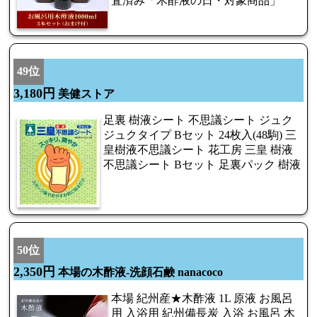
査済み「木酢液の日・対象商品」
49位
3,180円
美健ストア
足裏 樹液シート 不思議シート ジュク
ジュクタイプ Bセット 24枚入(48駒) 三
皇樹液不思議シート 花工房 三皇 樹液
不思議シート Bセット 足裏パック 樹液
50位
2,350円
本場の木酢液-洗顔石鹸 nanacoco
本場 紀州産★木酢液 1L 原液 お風呂
用 入浴用 紀州備長炭 入浴 お風呂 木