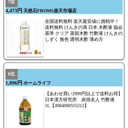
7位
4,473円
天然石FROMS楽天市場店
全国送料無料 楽天最安値に挑戦中！
送料無料 けんきの滴 日本 木酢液 協会
基準 クリア 蒸留木酢 竹酢液 けんきの
しずく 無色 透明木酢 薄め方
8位
1,896円
ホームライフ
【あわせ買い2999円以上で送料お得】
日本漢方研究所 炭焼名人 竹酢液
1L【4984090555212】