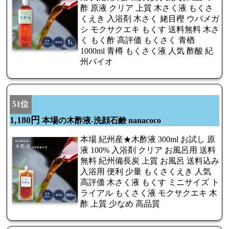
酢 原液 クリア 上質 木さく液 もくさ
くえき 入浴剤 木さく 姥目樫 ウバメガ
シ モクサクエキ もくす 送料無料 木さ
く もく酢 高評価 もくさく 青楢
1000ml 青樽 もくさく液 人気 酢酸 紀
州バイオ
51位
1,180円
本場の木酢液-洗顔石鹸 nanacoco
本場 紀州産★木酢液 300ml お試し 原
液 100% 入浴剤 クリア お風呂用 送料
無料 紀州備長炭 上質 お風呂 送料込み
入浴用 便利 少量 もくさくえき 人気
高評価 木さく液 もくす ミニサイズ ト
ライアル もくさく液 モクサクエキ 木
酢 上質 少なめ 高品質