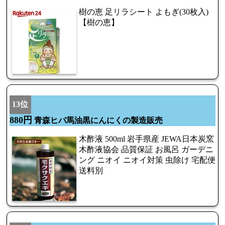
樹の恵 足リラシート よもぎ(30枚入)
【樹の恵】
13位
880円
青森ヒバ馬油黒にんにくの製造販売
木酢液 500ml 岩手県産 JEWA日本炭窯
木酢液協会 品質保証 お風呂 ガーデニ
ング ニオイ ニオイ対策 虫除け 宅配便
送料別