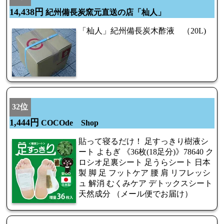
14,438円
紀州備長炭窯元直送の店「杣人」
「杣人」紀州備長炭木酢液 （20L)
32位
1,444円
COCOde Shop
貼って寝るだけ！ 足すっきり樹液シ
ート よもぎ 《36枚(18足分)》78640 ク
ロシオ足裏シート 足うらシート 日本
製 脚 足 フットケア 腰 肩 リフレッシ
ュ 解消 むくみケア デトックスシート
天然成分 （メール便でお届け）