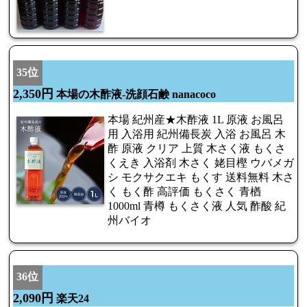
35位
2,350円
本場の木酢液-洗顔石鹸 nanacoco
本場 紀州産★木酢液 1L 原液 お風呂
用 入浴用 紀州備長炭 入浴 お風呂 木
酢 原液 クリア 上質 木さく液 もくさ
くえき 入浴剤 木さく 姥目樫 ウバメガ
シ モクサクエキ もくす 送料無料 木さ
く もく酢 高評価 もくさく 青楢
1000ml 青樽 もくさく液 人気 酢酸 紀
州バイオ
36位
2,090円
楽天24