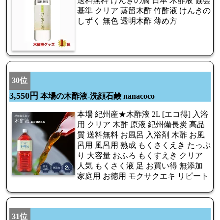
送料無料 けんきの滴 日本 木酢液 協会
基準 クリア 蒸留木酢 竹酢液 けんきの
しずく 無色 透明木酢 薄め方
30位
3,550円
本場の木酢液-洗顔石鹸 nanacoco
本場 紀州産★木酢液 2L [エコ得] 入浴
用 クリア 木酢 原液 紀州備長炭 高品
質 送料無料 お風呂 入浴剤 木酢 お風
呂用 風呂用 熟成 もくさくえき たっぷ
り 大容量 おふろ もくすえき クリア
人気 もくさく液 足 お買い得 無添加
家庭用 お徳用 モクサクエキ リピート
31位