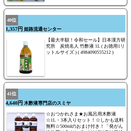
40位
1,357円
姫路流通センター
【最大半額！令和セール】日本漢方研
究所 炭焼名人 竹酢液 1L ( お徳用1リ
ットルサイズ ) ( 4984090555212 )
41位
4,640円
木酢液専門店のスミヤ
☆おつかれさま★お風呂用木酢液
☆1L・3本入りセット！☆しかも送料
無料☆500mlのおまけ付き！「発がん