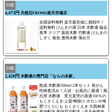
21位
4,473円
天然石FROMS楽天市場店
全国送料無料 楽天最安値に挑戦中！
送料無料 けんきの滴 日本 木酢液 協会
基準 クリア 蒸留木酢 竹酢液 けんきの
しずく 無色 透明木酢 薄め方
22位
2,420円
木酢液の専門店「ならの木家」
熟成 木酢液500ml×2本セット 発がん
性検査済み！入浴・お風呂に最適！風
呂用 木酢液 窯元直売の原液100％の
もくさくえき/上質/蜂除け ボカシや堆
肥づくりにも もくさくえき 大西林業
最強配送 最強翌日配送（楽天倉庫発