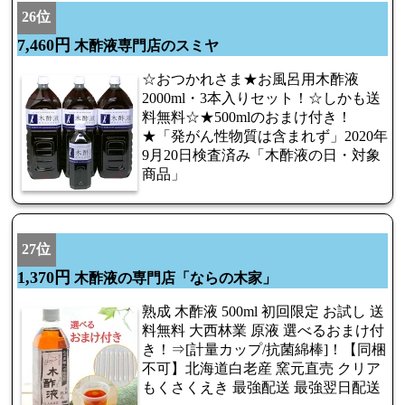
26位
7,460円
木酢液専門店のスミヤ
☆おつかれさま★お風呂用木酢液
2000ml・3本入りセット！☆しかも送
料無料☆★500mlのおまけ付き！
★「発がん性物質は含まれず」2020年
9月20日検査済み「木酢液の日・対象
商品」
27位
1,370円
木酢液の専門店「ならの木家」
熟成 木酢液 500ml 初回限定 お試し 送
料無料 大西林業 原液 選べるおまけ付
き！⇒[計量カップ/抗菌綿棒]！【同梱
不可】北海道白老産 窯元直売 クリア
もくさくえき 最強配送 最強翌日配送