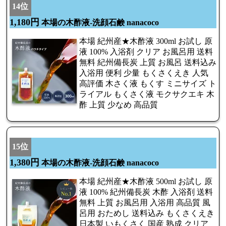
14位
1,180円
本場の木酢液-洗顔石鹸 nanacoco
本場 紀州産★木酢液 300ml お試し 原
液 100% 入浴剤 クリア お風呂用 送料
無料 紀州備長炭 上質 お風呂 送料込み
入浴用 便利 少量 もくさくえき 人気
高評価 木さく液 もくす ミニサイズ ト
ライアル もくさく液 モクサクエキ 木
酢 上質 少なめ 高品質
15位
1,380円
本場の木酢液-洗顔石鹸 nanacoco
本場 紀州産★木酢液 500ml お試し 原
液 100% 紀州備長炭 木酢 入浴剤 送料
無料 上質 お風呂用 入浴用 高品質 風
呂用 おためし 送料込み もくさくえき
日本製 いもくさく 国産 熟成 クリア