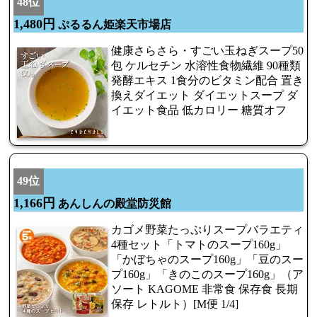
48位
1,480円
ぷるるん姫楽天市場店
健康さらさら・すごい玉ねぎスープ50
包 ケルセチン 水溶性食物繊維 90種類
発酵エキス 1食分のビタミン配合 置き
換えダイエット ダイエットスープ ダ
イエット食品 低カロリー 糖質オフ
49位
1,166円
あんしんの殿堂防災館
カゴメ野菜たっぷりスープバラエティ
4種セット「トマトのスープ160g」
「かぼちゃのスープ160g」「豆のスー
プ160g」「きのこのスープ160g」（ア
ソート KAGOME 非常食 保存食 長期
保存 レトルト）[M便 1/4]