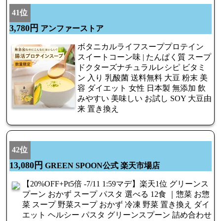
41位
3,780円
アンファーストア
ボタニカルライフスーププロテイン
スイートコーン味 | たんぱく質 スープ
ドクターズナチュラルレシピ ビタミ
ン 入り 乳酸菌 送料無料 大豆 粉末 美
容 ダイエット 女性 日本製 無添加 飲
みやすい 美味しい お試し SOY 大豆由
来 置き換え
42位
13,080円
GREEN SPOON公式 楽天市場店
【20%OFF+Pt5倍 -7/11 1:59マデ】楽天1位 グリーンス
プーン おかず スープ パスタ 選べる 12食 ｜惣菜 お惣
菜 スープ 野菜スープ おかず 冷凍 野菜 置き換え ダイ
エット ヘルシー パスタ グリーンスプーン 詰め合わせ