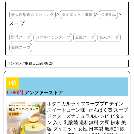
>
>
>
楽天市場総合ランキング
ダイエット・健康
健康食品
スープ
野菜スープ
カプサイシンスープ
五穀スープ
玄米スープ
薬膳スープ
ランキング取得日2026-06-28
1位
3,780円
アンファーストア
ボタニカルライフスーププロテイン
スイートコーン味 | たんぱく質 スープ
ドクターズナチュラルレシピ ビタミ
ン 入り 乳酸菌 送料無料 大豆 粉末 美
容 ダイエット 女性 日本製 無添加 飲