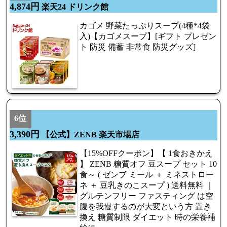
4,874円
楽天24 ドリンク館
カゴメ 野菜たっぷりスープ(4種*4袋
入)【カゴメスープ】[ギフト プレゼン
ト 防災 備蓄 非常食 防災グッズ]
6位
3,390円
【公式】ZENB 楽天市場店
【15%OFFクーポン】【 1食おきかえ
】 ZENB 糖質オフ 豆スープ セット 10
食～ ( ゼンブ ミール ＋ ミネストロー
ネ ＋ 豆乳きのこスープ ) 送料無料 ｜
グルテンフリー ファスティング は空
腹を我慢するのが大変という方 置き
換え 糖質制限 ダイエット 時の栄養補