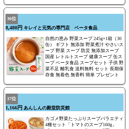
36位
8,480円
キレイと元気の専門店 ベータ食品
自然の恵み 野菜スープ 245g×1箱（30
缶） ギフト 無添加 野菜煮汁 やさいス
ープ 野菜 スープ 防災 無添加スープ
国産 レトルトスープ 健康スープ 缶ス
ープ ベータ食品 スープセット 子供 野
菜不足 離乳食 送料無料 セット 長期保
存食 無着色 無香料 簡単 プレゼント
37位
1,166円
あんしんの殿堂防災館
カゴメ野菜たっぷりスープバラエティ
4種セット「トマトのスープ160g」