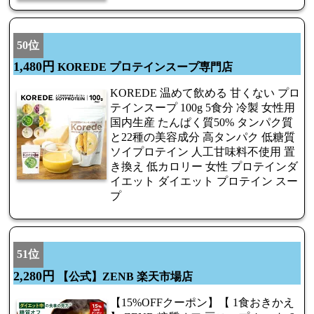
50位
1,480円
KOREDE プロテインスープ専門店
KOREDE 温めて飲める 甘くない プロ
テインスープ 100g 5食分 冷製 女性用
国内生産 たんぱく質50% タンパク質
と22種の美容成分 高タンパク 低糖質
ソイプロテイン 人工甘味料不使用 置
き換え 低カロリー 女性 プロテインダ
イエット ダイエット プロテイン スー
プ
51位
2,280円
【公式】ZENB 楽天市場店
【15%OFFクーポン】【 1食おきかえ