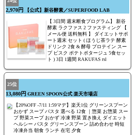
24位
2,970円
【公式】新谷酵素／SUPERFOOD LAB
【 3日間 週末断食プログラム】 新谷
酵素 ラクファス 2 ファスティング 【
メール便 送料無料 】 ダイエットサポ
ート週末 セット ( ほうじ茶ラテ 酵素
ドリンク 2食 & 酵母 プロテイン スー
プ ビスク ポテトポタージュ 5食セッ
ト ) 3日 1週間 RAKUFAS rsl
25位
13,080円
GREEN SPOON公式 楽天市場店
【20%OFF -7/11 1:59マデ】楽天1位 グリーンスプーン
おかず スープ パスタ 選べる 12食 ｜惣菜 お惣菜 スー
プ 野菜スープ おかず 冷凍 野菜 置き換え ダイエット
ヘルシー パスタ グリーンスプーン 詰め合わせ 時短
冷凍弁当 朝食 ランチ 在宅 夕食