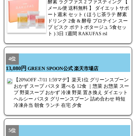
酵素 ラクファス 2 ファスティング 【
メール便 送料無料 】 ダイエットサポ
ート週末 セット ( ほうじ茶ラテ 酵素
ドリンク 2食 & 酵母 プロテイン スー
プ ビスク ポテトポタージュ 5食セッ
ト ) 3日 1週間 RAKUFAS rsl
4位
13,080円
GREEN SPOON公式 楽天市場店
【20%OFF -7/11 1:59マデ】楽天1位 グリーンスプーン
おかず スープ パスタ 選べる 12食 ｜惣菜 お惣菜 スー
プ 野菜スープ おかず 冷凍 野菜 置き換え ダイエット
ヘルシー パスタ グリーンスプーン 詰め合わせ 時短
冷凍弁当 朝食 ランチ 在宅 夕食
5位