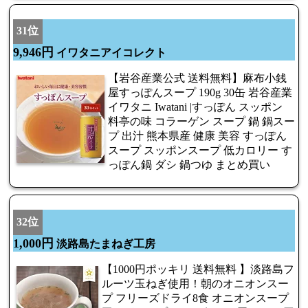
31位
9,946円
イワタニアイコレクト
【岩谷産業公式 送料無料】麻布小銭
屋すっぽんスープ 190g 30缶 岩谷産業
イワタニ Iwatani |すっぽん スッポン
料亭の味 コラーゲン スープ 鍋 鍋スー
プ 出汁 熊本県産 健康 美容 すっぽん
スープ スッポンスープ 低カロリー す
っぽん鍋 ダシ 鍋つゆ まとめ買い
32位
1,000円
淡路島たまねぎ工房
【1000円ポッキリ 送料無料 】淡路島フ
ルーツ玉ねぎ使用！朝のオニオンスー
プ フリーズドライ8食 オニオンスープ