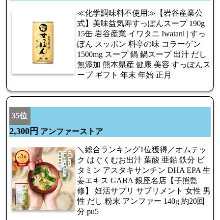
≪化学調味料不使用≫【岩谷産業公
式】美味益気寿すっぽんスープ 190g
15缶 岩谷産業 イワタニ Iwatani | すっ
ぽん スッポン 料亭の味 コラーゲン
1500mg スープ 鍋 鍋スープ 出汁 だし
無添加 熊本県産 健康 美容 すっぽんス
ープ ギフト 年末 年始 正月
35位
2,300円
アンファーストア
＼総合ランキング1位獲得／オムテッ
ク はぐくむお出汁 葉酸 亜鉛 鉄分 ビ
タミン アスタキサンチン DHA EPA 生
姜エキス GABA 銀座名店【子熊監
修】 妊活サプリ サプリメント 女性 男
性 だし 粉末 アンファー 140g 約20回
分 pu5