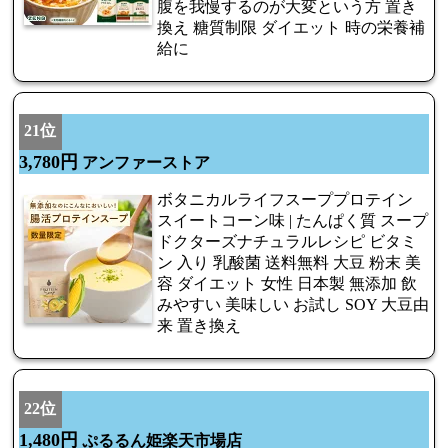
腹を我慢するのが大変という方 置き
換え 糖質制限 ダイエット 時の栄養補
給に
21位
3,780円
アンファーストア
ボタニカルライフスーププロテイン
スイートコーン味 | たんぱく質 スープ
ドクターズナチュラルレシピ ビタミ
ン 入り 乳酸菌 送料無料 大豆 粉末 美
容 ダイエット 女性 日本製 無添加 飲
みやすい 美味しい お試し SOY 大豆由
来 置き換え
22位
1,480円
ぷるるん姫楽天市場店