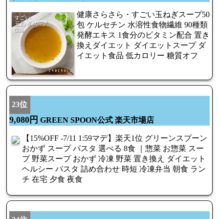
健康さらさら・すごい玉ねぎスープ50
包 ケルセチン 水溶性食物繊維 90種類
発酵エキス 1食分のビタミン配合 置き
換えダイエット ダイエットスープ ダ
イエット食品 低カロリー 糖質オフ
23位
9,080円
GREEN SPOON公式 楽天市場店
【15%OFF -7/11 1:59マデ】楽天1位 グリーンスプーン
おかず スープ パスタ 選べる 8食 ｜惣菜 お惣菜 スー
プ 野菜スープ おかず 冷凍 野菜 置き換え ダイエット
ヘルシー パスタ 詰め合わせ 時短 冷凍弁当 朝食 ラン
チ 在宅 夕食 夜食