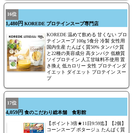
16位
1,480円
KOREDE プロテインスープ専門店
KOREDE 温めて飲める 甘くない プロ
テインスープ 100g 5食分 冷製 女性用
国内生産 たんぱく質50% タンパク質
と22種の美容成分 高タンパク 低糖質
ソイプロテイン 人工甘味料不使用 置
き換え 低カロリー 女性 プロテインダ
イエット ダイエット プロテイン スー
プ
17位
4,059円
食のこだわり総本舗 食彩館
【ポイント3倍★11日9:59迄】【2個】
コーンスープ ポタージュ たんぱく質