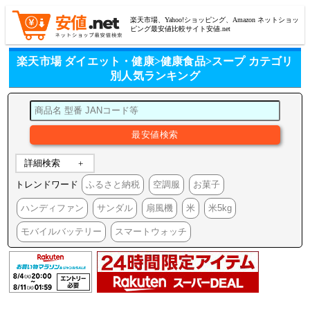
楽天市場、Yahoo!ショッピング、Amazon ネットショッ
ピング最安値比較サイト安値.net
楽天市場 ダイエット・健康>健康食品>スープ カテゴリ
別人気ランキング
詳細検索
トレンドワード
ふるさと納税
空調服
お菓子
ハンディファン
サンダル
扇風機
米
米5kg
モバイルバッテリー
スマートウォッチ