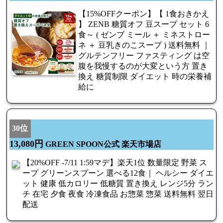
【15%OFFクーポン】【 1食おきかえ
】 ZENB 糖質オフ 豆スープ セット 6
食～ ( ゼンブ ミール ＋ ミネストロー
ネ ＋ 豆乳きのこスープ ) 送料無料 ｜
グルテンフリー ファスティング は空
腹を我慢するのが大変という方 置き
換え 糖質制限 ダイエット 時の栄養補
給に
30位
13,080円
GREEN SPOON公式 楽天市場店
【20%OFF -7/11 1:59マデ】楽天1位 数量限定 野菜 ス
ープ グリーンスプーン 選べる12食｜ ヘルシー ダイエ
ット 健康 低カロリー 低糖質 置き換え レンジ5分 ラン
チ 在宅 夕食 夜食 冷凍食品 お惣菜 惣菜 送料無料 翌日
配送