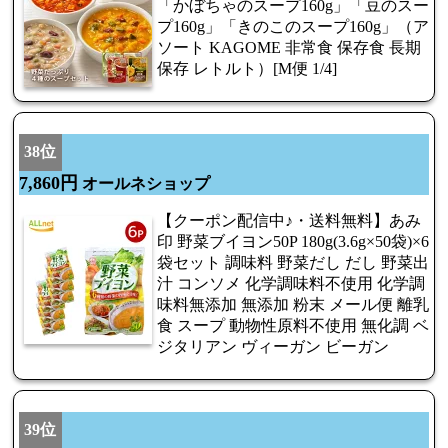
「かぼちゃのスープ160g」「豆のスー
プ160g」「きのこのスープ160g」（ア
ソート KAGOME 非常食 保存食 長期
保存 レトルト）[M便 1/4]
38位
7,860円
オールネショップ
【クーポン配信中♪・送料無料】あみ
印 野菜ブイヨン50P 180g(3.6g×50袋)×6
袋セット 調味料 野菜だし だし 野菜出
汁 コンソメ 化学調味料不使用 化学調
味料無添加 無添加 粉末 メール便 離乳
食 スープ 動物性原料不使用 無化調 ベ
ジタリアン ヴィーガン ビーガン
39位