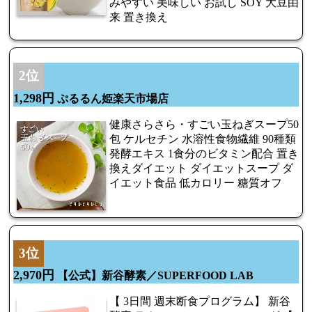
みやすい 美味しい お試し SOY 大豆由
来 置き換え
2位
1,298円
ぷるるん姫楽天市場店
健康さらさら・すごい玉ねぎスープ50
包 ケルセチン 水溶性食物繊維 90種類
発酵エキス 1食分のビタミン配合 置き
換えダイエット ダイエットスープ ダ
イエット食品 低カロリー 糖質オフ
3位
2,970円
【公式】新谷酵素／SUPERFOOD LAB
【 3日間 週末断食プログラム】 新谷