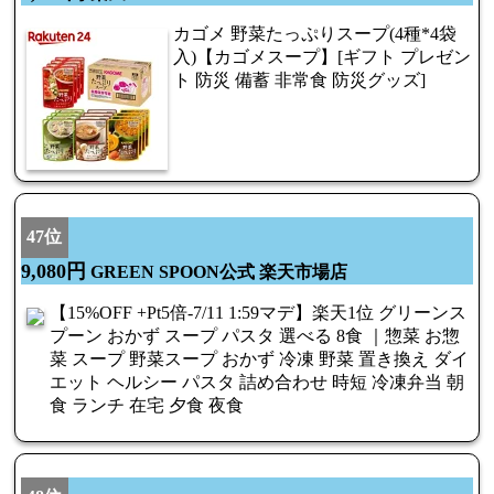
カゴメ 野菜たっぷりスープ(4種*4袋
入)【カゴメスープ】[ギフト プレゼン
ト 防災 備蓄 非常食 防災グッズ]
47位
9,080円
GREEN SPOON公式 楽天市場店
【15%OFF +Pt5倍-7/11 1:59マデ】楽天1位 グリーンス
プーン おかず スープ パスタ 選べる 8食 ｜惣菜 お惣
菜 スープ 野菜スープ おかず 冷凍 野菜 置き換え ダイ
エット ヘルシー パスタ 詰め合わせ 時短 冷凍弁当 朝
食 ランチ 在宅 夕食 夜食