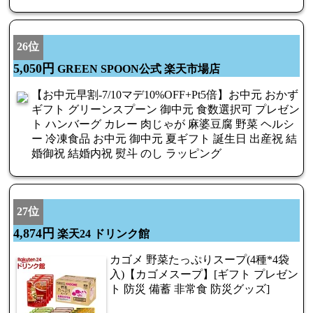
26位
5,050円
GREEN SPOON公式 楽天市場店
【お中元早割-7/10マデ10%OFF+Pt5倍】お中元 おかず
ギフト グリーンスプーン 御中元 食数選択可 プレゼン
ト ハンバーグ カレー 肉じゃが 麻婆豆腐 野菜 ヘルシ
ー 冷凍食品 お中元 御中元 夏ギフト 誕生日 出産祝 結
婚御祝 結婚内祝 熨斗 のし ラッピング
27位
4,874円
楽天24 ドリンク館
カゴメ 野菜たっぷりスープ(4種*4袋
入)【カゴメスープ】[ギフト プレゼン
ト 防災 備蓄 非常食 防災グッズ]