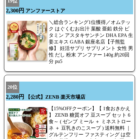
19位
2,300円
アンファーストア
＼総合ランキング1位獲得／オムテッ
ク はぐくむお出汁 葉酸 亜鉛 鉄分 ビ
タミン アスタキサンチン DHA EPA 生
姜エキス GABA 銀座名店【子熊監
修】 妊活サプリ サプリメント 女性 男
性 だし 粉末 アンファー 140g 約20回
分 pu5
20位
2,280円
【公式】ZENB 楽天市場店
【15%OFFクーポン】【 1食おきかえ
】 ZENB 糖質オフ 豆スープ セット 6
食～ ( ゼンブ ミール ＋ ミネストロー
ネ ＋ 豆乳きのこスープ ) 送料無料 ｜
グルテンフリー ファスティング は空