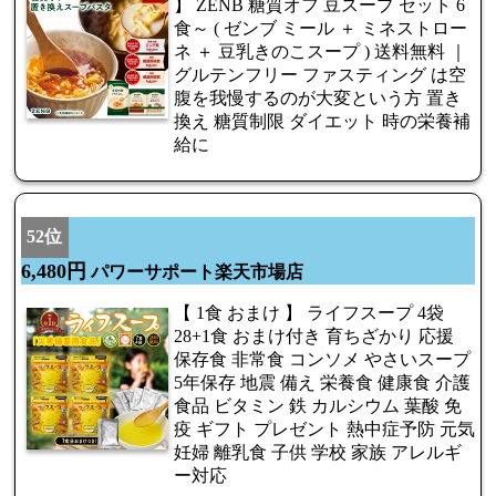
】 ZENB 糖質オフ 豆スープ セット 6
食～ ( ゼンブ ミール ＋ ミネストロー
ネ ＋ 豆乳きのこスープ ) 送料無料 ｜
グルテンフリー ファスティング は空
腹を我慢するのが大変という方 置き
換え 糖質制限 ダイエット 時の栄養補
給に
52位
6,480円
パワーサポート楽天市場店
【 1食 おまけ 】 ライフスープ 4袋
28+1食 おまけ付き 育ちざかり 応援
保存食 非常食 コンソメ やさいスープ
5年保存 地震 備え 栄養食 健康食 介護
食品 ビタミン 鉄 カルシウム 葉酸 免
疫 ギフト プレゼント 熱中症予防 元気
妊婦 離乳食 子供 学校 家族 アレルギ
ー対応