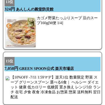
13位
324円
あんしんの殿堂防災館
カゴメ野菜たっぷりスープ 豆のスー
プ160g[M便 1/4]
15位
7,050円
GREEN SPOON公式 楽天市場店
【10%OFF -7/11 1:59マデ】楽天1位 数量限定 野菜 ス
ープ グリーンスプーン 選べる6食｜ ヘルシー ダイエ
ット 健康 低カロリー 低糖質 置き換え レンジ5分 ラン
チ 在宅 夕食 夜食 冷凍食品 お惣菜 惣菜 送料無料 翌日
配送