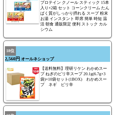
プロテイン クノール スティック 15本
入り×2箱 セット コーンクリーム たん
ぱく質がしっかり摂れる スープ 粉末
お湯 インスタント 即席 簡単 時短 温
活 朝食 通販限定 便利 ストック カル
シウム
18位
2,560円
オールネショップ
【送料無料】理研リケン わかめスー
プ ねぎのピリ辛スープ 20.1g(6.7g×3
袋)×10袋セット(1BOX) わかめスー
プ ネギ ピリ辛