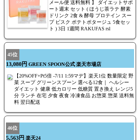
メール便 送料無料 】 ダイエットサポ
ート週末 セット ( ほうじ茶ラテ 酵素
ドリンク 2食 & 酵母 プロテイン スー
プ ビスク ポテトポタージュ 5食セッ
ト ) 3日 1週間 RAKUFAS rsl
45位
13,080円
GREEN SPOON公式 楽天市場店
【20%OFF+Pt5倍 -7/11 1:59マデ】楽天1位 数量限定 野
菜 スープ グリーンスプーン 選べる12食｜ ヘルシー
ダイエット 健康 低カロリー 低糖質 置き換え レンジ5
分 ランチ 在宅 夕食 夜食 冷凍食品 お惣菜 惣菜 送料無
料 翌日配送
46位
5,563円
楽天24