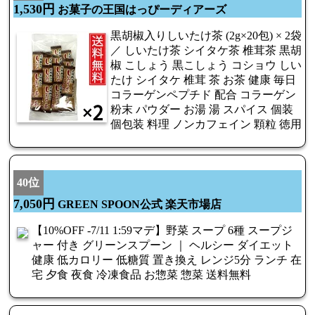
1,530円
お菓子の王国はっぴーディアーズ
黒胡椒入りしいたけ茶 (2g×20包) × 2袋
／ しいたけ茶 シイタケ茶 椎茸茶 黒胡
椒 こしょう 黒こしょう コショウ しい
たけ シイタケ 椎茸 茶 お茶 健康 毎日
コラーゲンペプチド 配合 コラーゲン
粉末 パウダー お湯 湯 スパイス 個装
個包装 料理 ノンカフェイン 顆粒 徳用
40位
7,050円
GREEN SPOON公式 楽天市場店
【10%OFF -7/11 1:59マデ】野菜 スープ 6種 スープジ
ャー 付き グリーンスプーン ｜ ヘルシー ダイエット
健康 低カロリー 低糖質 置き換え レンジ5分 ランチ 在
宅 夕食 夜食 冷凍食品 お惣菜 惣菜 送料無料