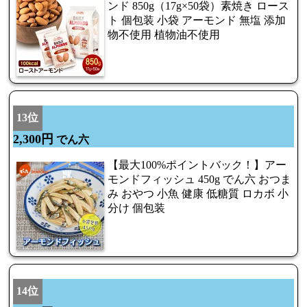
ンド 850g（17g×50袋）素焼き ロース
ト 個包装 小袋 アーモンド 無塩 添加
物不使用 植物油不使用
13位
2,300円
でん六
【最大100%ポイントバック！】アー
モンドフィッシュ 450g でん六 おつま
み おやつ 小魚 健康 低糖質 ロカボ 小
分け 個包装
14位