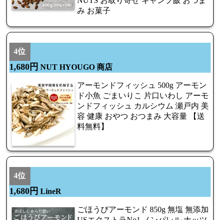
NUTS お取り寄せ キャンプ飯 おつま
み お菓子
4位
1,680円
NUT HYOUGO 商店
アーモンドフィッシュ 500g アーモン
ド小魚 ごまいりこ 片口いわし アーモ
ンドフィッシュ カルシウム 瀬戸内 美
容 健康 おやつ おつまみ 大容量 【送
料無料】
4位
1,680円
LineR
ごほうびアーモンド 850g 無塩 無添加
USエクストラNo1 ノンパレル ナッツ