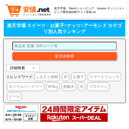
楽天市場、Yahoo!ショッピング、Amazon ネットショッ
ピング最安値比較サイト安値.net
楽天市場 スイーツ・お菓子>ナッツ>アーモンド カテゴ
リ別人気ランキング
詳細検索
トレンドワード
ふるさと納税
米
お菓子
スマートウォッチ
モバイルバッテリー
米5kg
炭酸水
水
プロテイン
ビール