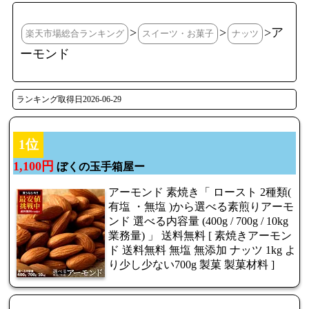
>
>
>ア
楽天市場総合ランキング
スイーツ・お菓子
ナッツ
ーモンド
ランキング取得日2026-06-29
1位
1,100円
ぼくの玉手箱屋ー
アーモンド 素焼き「 ロースト 2種類(
有塩 ・無塩 )から選べる素煎りアーモ
ンド 選べる内容量 (400g / 700g / 10kg
業務量) 」 送料無料 [ 素焼きアーモン
ド 送料無料 無塩 無添加 ナッツ 1kg よ
り少し少ない700g 製菓 製菓材料 ]