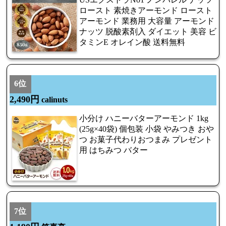
ロースト 素焼きアーモンド ロースト
アーモンド 業務用 大容量 アーモンド
ナッツ 脱酸素剤入 ダイエット 美容 ビ
タミンE オレイン酸 送料無料
6位
2,490円
calinuts
小分け ハニーバターアーモンド 1kg
(25g×40袋) 個包装 小袋 やみつき おや
つ お菓子代わりおつまみ プレゼント
用 はちみつ バター
7位