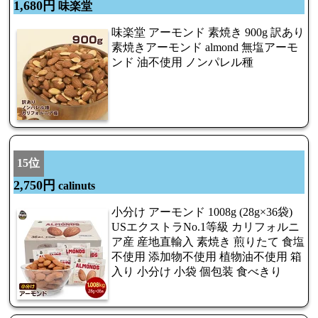
1,680円
味楽堂
味楽堂 アーモンド 素焼き 900g 訳あり
素焼きアーモンド almond 無塩アーモ
ンド 油不使用 ノンパレル種
15位
2,750円
calinuts
小分け アーモンド 1008g (28g×36袋)
USエクストラNo.1等級 カリフォルニ
ア産 産地直輸入 素焼き 煎りたて 食塩
不使用 添加物不使用 植物油不使用 箱
入り 小分け 小袋 個包装 食べきり