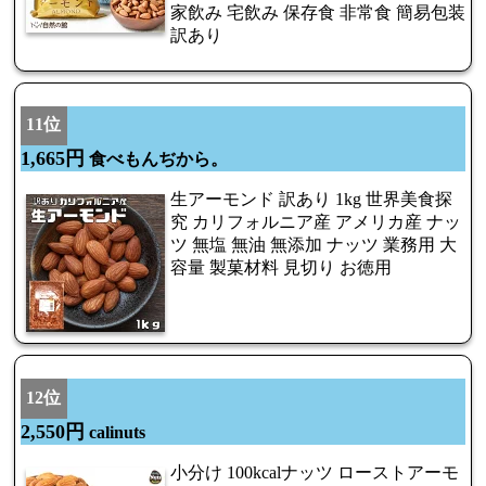
家飲み 宅飲み 保存食 非常食 簡易包装
訳あり
11位
1,665円
食べもんぢから。
生アーモンド 訳あり 1kg 世界美食探
究 カリフォルニア産 アメリカ産 ナッ
ツ 無塩 無油 無添加 ナッツ 業務用 大
容量 製菓材料 見切り お徳用
12位
2,550円
calinuts
小分け 100kcalナッツ ローストアーモ