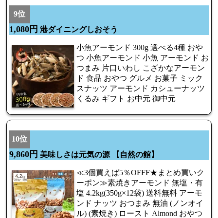
9位
1,080円
港ダイニングしおそう
小魚アーモンド 300g 選べる4種 おや
つ 小魚アーモンド 小魚 アーモンド お
つまみ 片口いわし こざかなアーモン
ド 食品 おやつ グルメ お菓子 ミック
スナッツ アーモンド カシューナッツ
くるみ ギフト お中元 御中元
10位
9,860円
美味しさは元気の源 【自然の館】
≪3個買えば5％OFFF★まとめ買いク
ーポン≫素焼きアーモンド 無塩・有
塩 4.2kg(350g×12袋) 送料無料 アーモ
ンド ナッツ おつまみ 無油 (ノンオイ
ル) (素焼き) ロースト Almond おやつ