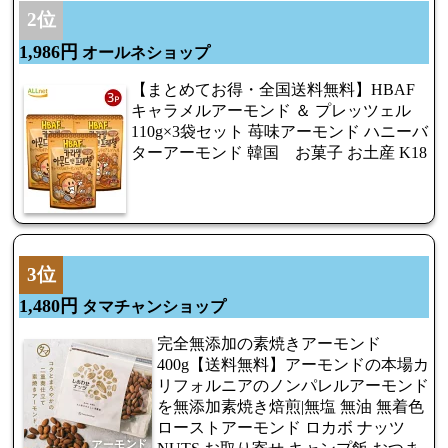
2位
1,986円
オールネショップ
【まとめてお得・全国送料無料】HBAF
キャラメルアーモンド ＆ プレッツェル
110g×3袋セット 苺味アーモンド ハニーバ
ターアーモンド 韓国 お菓子 お土産 K18
3位
1,480円
タマチャンショップ
完全無添加の素焼きアーモンド
400g【送料無料】アーモンドの本場カ
リフォルニアのノンパレルアーモンド
を無添加素焼き焙煎|無塩 無油 無着色
ローストアーモンド ロカボ ナッツ