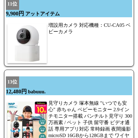
11位
9,900円
アットアイテム
増設用カメラ 対応機種：CU-CA05 ベ
ビーカメラ
13位
12,480円
babuuu.
見守りカメラ 塚本無線 "いつでも安
心" 赤ちゃん ベビーモニター 2.9イン
チモニター搭載 パンチルト見守り 300
万画素 / ペット 子供 留守番 ビデオ通
話 専用アプリ対応 常時録画 夜間撮影
microSD 16GBから128GBまで ワイヤ