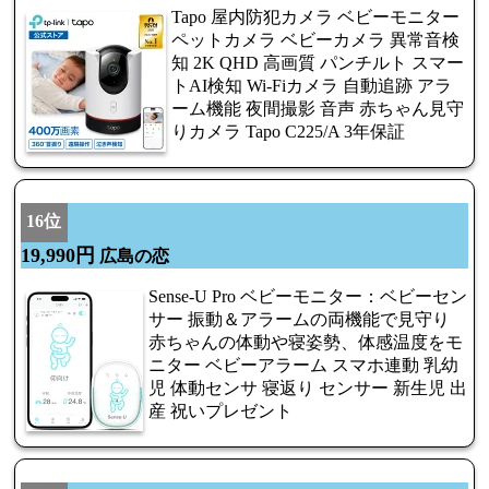
Tapo 屋内防犯カメラ ベビーモニター
ペットカメラ ベビーカメラ 異常音検
知 2K QHD 高画質 パンチルト スマー
トAI検知 Wi-Fiカメラ 自動追跡 アラ
ーム機能 夜間撮影 音声 赤ちゃん見守
りカメラ Tapo C225/A 3年保証
16位
19,990円
広島の恋
Sense-U Pro ベビーモニター：ベビーセン
サー 振動＆アラームの両機能で見守り
赤ちゃんの体動や寝姿勢、体感温度をモ
ニター ベビーアラーム スマホ連動 乳幼
児 体動センサ 寝返り センサー 新生児 出
産 祝いプレゼント