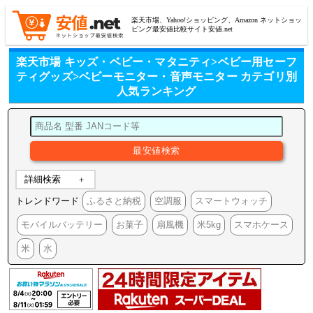
楽天市場、Yahoo!ショッピング、Amazon ネットショッ
ピング最安値比較サイト安値.net
楽天市場 キッズ・ベビー・マタニティ>ベビー用セーフ
ティグッズ>ベビーモニター・音声モニター カテゴリ別
人気ランキング
詳細検索
トレンドワード
ふるさと納税
空調服
スマートウォッチ
モバイルバッテリー
お菓子
扇風機
米5kg
スマホケース
米
水