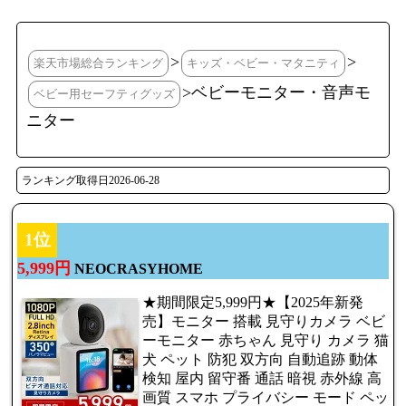
>
>
楽天市場総合ランキング
キッズ・ベビー・マタニティ
>ベビーモニター・音声モ
ベビー用セーフティグッズ
ニター
ランキング取得日2026-06-28
1位
5,999円
NEOCRASYHOME
★期間限定5,999円★【2025年新発
売】モニター 搭載 見守りカメラ ベビ
ーモニター 赤ちゃん 見守り カメラ 猫
犬 ペット 防犯 双方向 自動追跡 動体
検知 屋内 留守番 通話 暗視 赤外線 高
画質 スマホ プライバシー モード ペッ