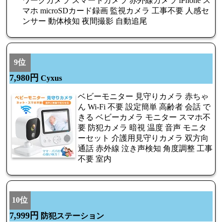
ワークカメラ スマートカメラ 赤外線カメラ iPhone ス
マホ microSDカード録画 監視カメラ 工事不要 人感セ
ンサー 動体検知 夜間撮影 自動追尾
9位
7,980円
Cyxus
ベビーモニター 見守りカメラ 赤ちゃ
ん Wi-Fi 不要 設定簡単 高齢者 会話 で
きる ベビーカメラ モニター スマホ不
要 防犯カメラ 暗視 温度 音声 モニタ
ーセット 介護用見守りカメラ 双方向
通話 赤外線 泣き声検知 角度調整 工事
不要 室内
10位
7,999円
防犯ステーション