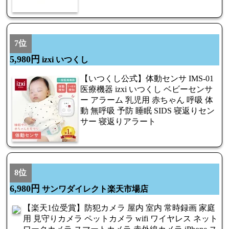
7位
5,980円
izxi いつくし
【いつくし公式】体動センサ IMS-01
医療機器 izxi いつくし ベビーセンサ
ー アラーム 乳児用 赤ちゃん 呼吸 体
動 無呼吸 予防 睡眠 SIDS 寝返りセン
サー 寝返りアラート
8位
6,980円
サンワダイレクト楽天市場店
【楽天1位受賞】防犯カメラ 屋内 室内 常時録画 家庭
用 見守りカメラ ペットカメラ wifi ワイヤレス ネット