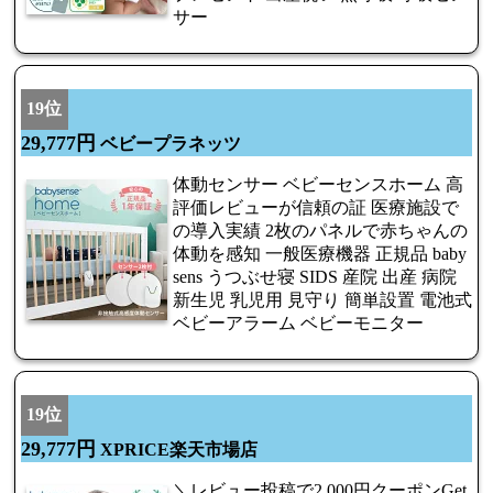
サー
19位
29,777円
ベビープラネッツ
体動センサー ベビーセンスホーム 高
評価レビューが信頼の証 医療施設で
の導入実績 2枚のパネルで赤ちゃんの
体動を感知 一般医療機器 正規品 baby
sens うつぶせ寝 SIDS 産院 出産 病院
新生児 乳児用 見守り 簡単設置 電池式
ベビーアラーム ベビーモニター
19位
29,777円
XPRICE楽天市場店
＼レビュー投稿で2,000円クーポンGet