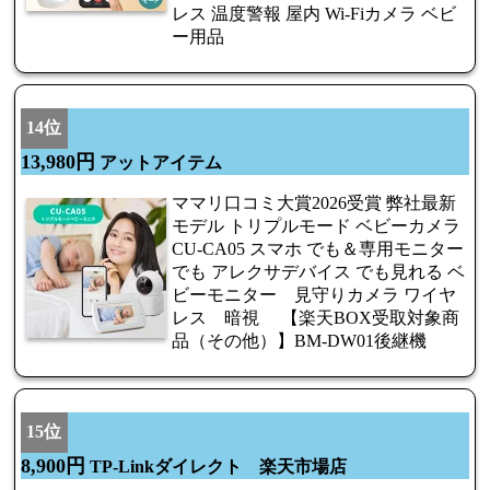
レス 温度警報 屋内 Wi-Fiカメラ ベビ
ー用品
14位
13,980円
アットアイテム
ママリ口コミ大賞2026受賞 弊社最新
モデル トリプルモード ベビーカメラ
CU-CA05 スマホ でも＆専用モニター
でも アレクサデバイス でも見れる ベ
ビーモニター 見守りカメラ ワイヤ
レス 暗視 【楽天BOX受取対象商
品（その他）】BM-DW01後継機
15位
8,900円
TP-Linkダイレクト 楽天市場店