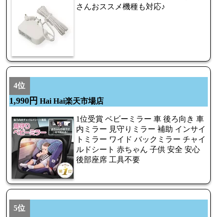
さんおススメ機種も対応♪
4位
1,990円
Hai Hai楽天市場店
1位受賞 ベビーミラー 車 後ろ向き 車
内ミラー 見守りミラー 補助 インサイ
トミラー ワイド バックミラー チャイ
ルドシート 赤ちゃん 子供 安全 安心
後部座席 工具不要
5位