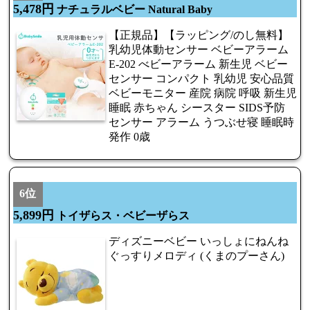
5,478円
ナチュラルベビー Natural Baby
【正規品】【ラッピング/のし無料】
乳幼児体動センサー ベビーアラーム
E-202 べビーアラーム 新生児 ベビー
センサー コンパクト 乳幼児 安心品質
ベビーモニター 産院 病院 呼吸 新生児
睡眠 赤ちゃん シースター SIDS予防
センサー アラーム うつぶせ寝 睡眠時
発作 0歳
6位
5,899円
トイザらス・ベビーザらス
ディズニーベビー いっしょにねんね
ぐっすりメロディ (くまのプーさん)