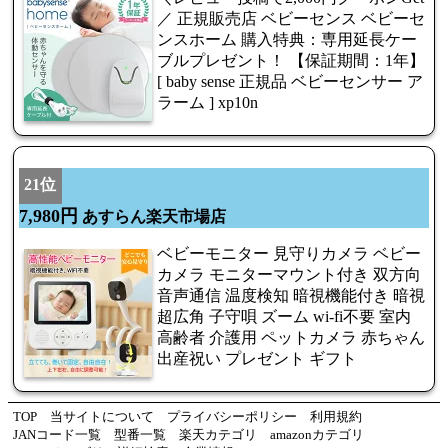
／ 正規販売店 ベビーセンス ベビーセ
ンスホーム 購入特典：専用延長ケー
ブルプレゼント！ 【保証期間：1年】
[ baby sense 正規品 ベビーセンサー ア
ラーム ] xp10n
21位
7,980円
あすらん楽天市場店
ベビーモニター 見守りカメラ ベビー
カメラ モニターマウント付き 双方向
音声通信 温度検知 暗視機能付き 暗視
超広角 子守唄 ズーム wi-fi不要 室内
高齢者 介護用 ペットカメラ 赤ちゃん
出産祝い プレゼント ギフト
TOP
当サイトについて
プライバシーポリシー
利用規約
JANコード一覧
型番一覧
楽天カテゴリ
amazonカテゴリ