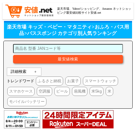
楽天市場、Yahoo!ショッピング、Amazon ネットショッ
ピング最安値比較サイト安値.net
楽天市場 キッズ・ベビー・マタニティ>おふろ・バス用
品>バススポンジ カテゴリ別人気ランキング
詳細検索
トレンドワード
ふるさと納税
お菓子
スマートウォッチ
スマホケース
空調服
ビール
扇風機
米5kg
米
モバイルバッテリー