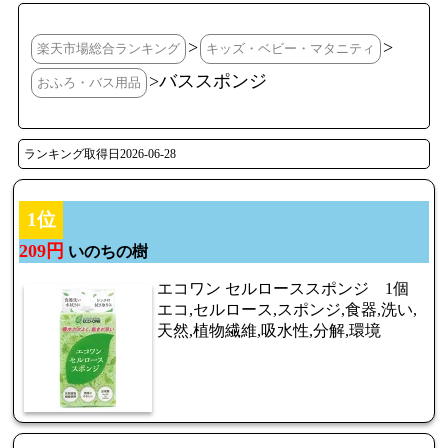
>
>
楽天市場総合ランキング
キッズ・ベビー・マタニティ
>バススポンジ
おふろ・バス用品
ランキング取得日2026-06-28
1位
209円
いのちの樹
エコワン セルローススポンジ 1個
エコ,セルロース,スポンジ,食器,洗い,
天然,植物繊維,吸水性,分解,環境