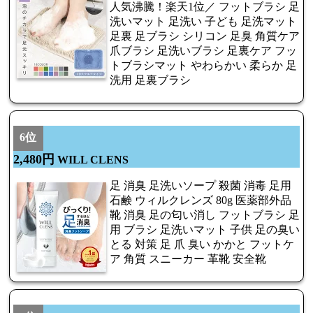
人気沸騰！楽天1位／ フットブラシ 足
洗いマット 足洗い 子ども 足洗マット
足裏 足ブラシ シリコン 足臭 角質ケア
爪ブラシ 足洗いブラシ 足裏ケア フッ
トブラシマット やわらかい 柔らか 足
洗用 足裏ブラシ
6位
2,480円
WILL CLENS
足 消臭 足洗いソープ 殺菌 消毒 足用
石鹸 ウィルクレンズ 80g 医薬部外品
靴 消臭 足の匂い消し フットブラシ 足
用 ブラシ 足洗いマット 子供 足の臭い
とる 対策 足 爪 臭い かかと フットケ
ア 角質 スニーカー 革靴 安全靴