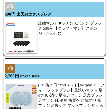
2位
690円
楽天24エクスプレス
圧縮マルチキッチンスポンジ ブラッ
ク 5個入 【クラフトマン】 スポン
ジ・たわし類
3位
2,200円
stoked store
[P10倍29日23:59 マデ]【murphy マーフ
ィー フットブラシ】足洗いマット 足
の匂い消し 足洗いブラシ 足裏ブラシ
足ブラシ 靴 消臭 角質ケア 垢すり 爪
ブラシ 足裏ケア フットブラシ やわら