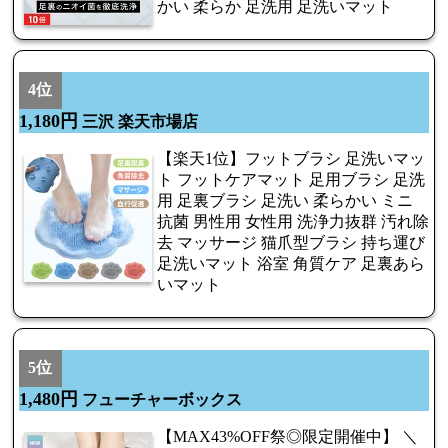
かい 柔らか 足洗用 足洗いマット
4位
1,180円
三沢 楽天市場店
【楽天1位】フットブラシ 足洗いマッ
ト フットケアマット 足用ブラシ 足洗
用 足裏ブラシ 足洗い 柔らかい ミニ
抗菌 男性用 女性用 洗浄力抜群 汚れ除
去 マッサージ 猫爪型ブラシ 持ち運び
足洗いマット 浴室 角質ケア 足裏あら
いマット
5位
1,480円
フューチャーボックス
【MAX43%OFF祭◎限定開催中】 ＼