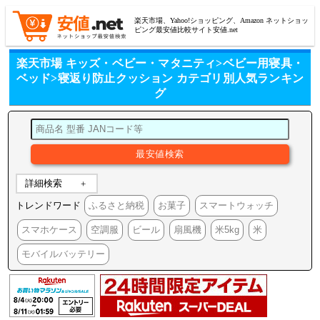
楽天市場、Yahoo!ショッピング、Amazon ネットショッ
ピング最安値比較サイト安値.net
楽天市場 キッズ・ベビー・マタニティ>ベビー用寝具・
ベッド>寝返り防止クッション カテゴリ別人気ランキン
グ
詳細検索
トレンドワード
ふるさと納税
お菓子
スマートウォッチ
スマホケース
空調服
ビール
扇風機
米5kg
米
モバイルバッテリー