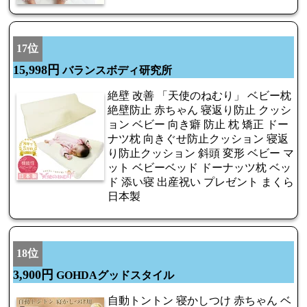
17位
15,998円
バランスボディ研究所
絶壁 改善 「天使のねむり」 ベビー枕
絶壁防止 赤ちゃん 寝返り防止 クッシ
ョン ベビー 向き癖 防止 枕 矯正 ドー
ナツ枕 向きぐせ防止クッション 寝返
り防止クッション 斜頭 変形 ベビー マ
ット ベビーベッド ドーナッツ枕 ベッ
ド 添い寝 出産祝い プレゼント まくら
日本製
18位
3,900円
GOHDAグッドスタイル
自動トントン 寝かしつけ 赤ちゃん ベ