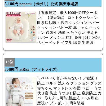
5,180円
popomi（ポポミ）公式 楽天市場店
【週末限定！最大1000円OFFクーポ
ン】 【楽天3冠】 ロトトクッション
吐き戻し防止 授乳クッション ベビー
クッション ベビー枕 赤ちゃん クッシ
ョン 通気性 洗濯 へたらない 洗える
カバー メッシュ 授乳 昼寝 おむつ替え
ベビーベッド イブル 綿 新生児 夏
16位
3,480円
atRise（アットライズ）
＼ペりぺり音が鳴らない！／寝返り
防止 ベルト 洗える クッション グッズ
赤ちゃん マットレス 布団 ベビー うつ
伏せ寝 防止 うつぶせ防止 窒息防止 カ
バー取り外し可能 新生児 0~8ヵ月 出
産祝い プレゼント 簡単装着