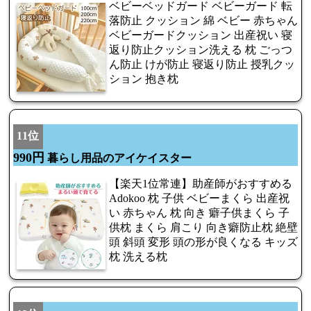
ベビーベッドガード ベビーガード 転
落防止 クッション 綿 ベビー 赤ちゃん
ベビーガードクッション 出産祝い 寝
返り防止クッション洗える 枕 ごっつ
ん防止 けが防止 寝返り防止 授乳クッ
ション 抱き枕
11位
990円
暮らし用品のアイケイスター
【楽天1位常連】助産師がおすすめる
Adokoo 枕 子供 ベビーまくら 出産祝
い 赤ちゃん 枕 向き 癖子供まくら 子
供枕 まくら 肩こり 向き癖防止枕 絶壁
頭 斜頭 変形 頭の形が良くなる キッズ
枕 洗える枕