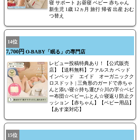
寝 サポート お昼寝 ベビー 赤ちゃん
新生児 1歳 12ヵ月 旅行 帰省 出産 おむ
つ替え
14位
7,700円
O-BABY「眠る」の専門店
レビュー投稿特典あり！【公式販売
店】【送料無料】ファルスカ ベッド
インベッド エイド オーガニックク
ロスドット | 三角形のガードで赤ちゃ
んと添い寝☆持ち運び☆川の字☆ベビ
ー布団☆ベビーふとん☆寝返り防止ク
ッション【赤ちゃん】【ベビー用品】
【あす楽対応】
15位