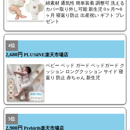
綿素材 通気性 簡単装着 調整可 洗える
カバー取り外し可能 新生児 0ヶ月〜8
ヶ月 寝返り防止 出産祝い ギフト プレ
ゼント
4位
2,680円
PLUSiiNE楽天市場店
ベビー ベッド ガード ベッドガード ク
ッション ロングクッション サイド 寝
返り 防止 赤ちゃん 新生児
5位
2,900円
Prebirth楽天市場店