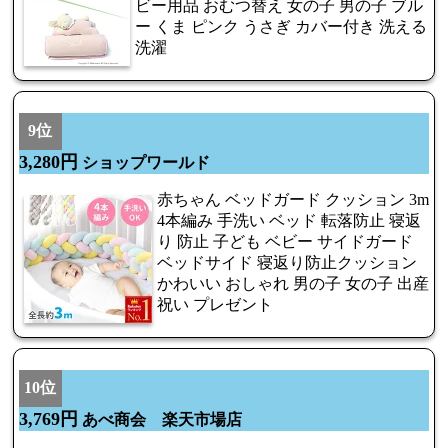
ビー用品 おむつ替え 女の子 男の子 ブル
ー くま ピンク うさぎ カバー付き 洗える
洗濯
9位
3,280円
ショップワールド
赤ちゃん ベッドガード クッション 3m
4本編み 手洗い ベッド 転落防止 寝返
り 防止 子ども ベビー サイドガード
ベッドサイド 寝返り防止クッション
かわいい おしゃれ 男の子 女の子 出産
祝い プレゼント
10位
3,769円
あべ商会 楽天市場店