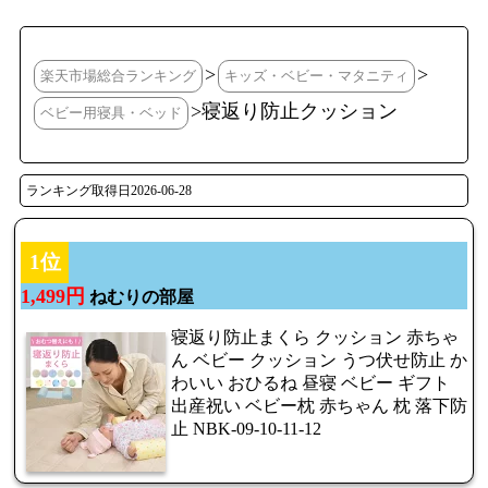
>
>
楽天市場総合ランキング
キッズ・ベビー・マタニティ
>寝返り防止クッション
ベビー用寝具・ベッド
ランキング取得日2026-06-28
1位
1,499円
ねむりの部屋
寝返り防止まくら クッション 赤ちゃ
ん ベビー クッション うつ伏せ防止 か
わいい おひるね 昼寝 ベビー ギフト
出産祝い ベビー枕 赤ちゃん 枕 落下防
止 NBK-09-10-11-12