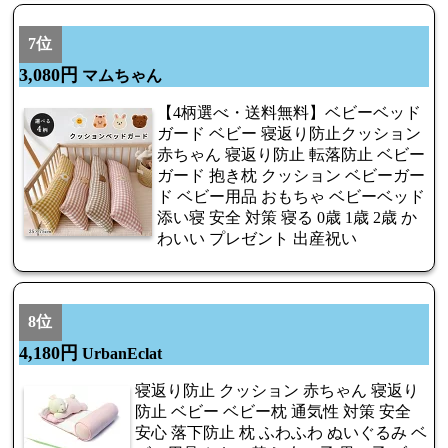
7位
3,080円
マムちゃん
【4柄選べ・送料無料】ベビーベッド
ガード ベビー 寝返り防止クッション
赤ちゃん 寝返り防止 転落防止 ベビー
ガード 抱き枕 クッション ベビーガー
ド ベビー用品 おもちゃ ベビーベッド
添い寝 安全 対策 寝る 0歳 1歳 2歳 か
わいい プレゼント 出産祝い
8位
4,180円
UrbanEclat
寝返り防止 クッション 赤ちゃん 寝返り
防止 ベビー ベビー枕 通気性 対策 安全
安心 落下防止 枕 ふわふわ ぬいぐるみ ベ