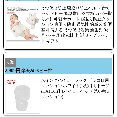
うつ伏せ防止 寝返り防止ベルト 赤ち
ゃん ベビー 窒息防止 クマ柄 カバー取
り外し可能 サポート 寝返り防止クッ
ション 寝返り防止 通気性 簡単装着 調
整可 洗える うつ伏せ対策 新生児 0ヶ
月～8ヶ月 綿素材 出産祝い プレゼン
ト ギフト
6位
2,909円
楽天24 ベビー館
スイングハイローラック ピッコロ用
クッション ホワイト(1枚)【カトージ
(KATOJI)】[ハイローベッド 洗い替え
クッション]