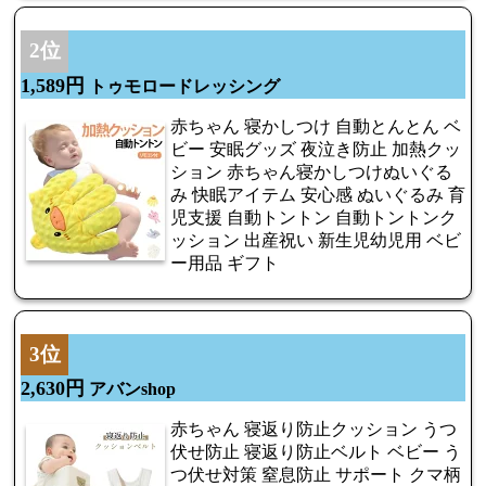
2位
1,589円
トゥモロードレッシング
赤ちゃん 寝かしつけ 自動とんとん ベ
ビー 安眠グッズ 夜泣き防止 加熱クッ
ション 赤ちゃん寝かしつけぬいぐる
み 快眠アイテム 安心感 ぬいぐるみ 育
児支援 自動トントン 自動トントンク
ッション 出産祝い 新生児幼児用 ベビ
ー用品 ギフト
3位
2,630円
アバンshop
赤ちゃん 寝返り防止クッション うつ
伏せ防止 寝返り防止ベルト ベビー う
つ伏せ対策 窒息防止 サポート クマ柄