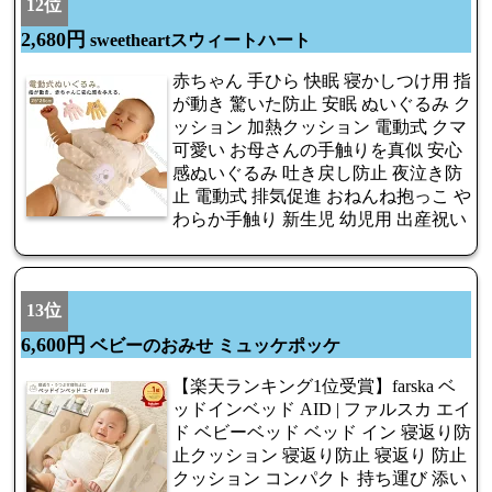
12位
2,680円
sweetheartスウィートハート
赤ちゃん 手ひら 快眠 寝かしつけ用 指
が動き 驚いた防止 安眠 ぬいぐるみ ク
ッション 加熱クッション 電動式 クマ
可愛い お母さんの手触りを真似 安心
感ぬいぐるみ 吐き戻し防止 夜泣き防
止 電動式 排気促進 おねんね抱っこ や
わらか手触り 新生児 幼児用 出産祝い
13位
6,600円
ベビーのおみせ ミュッケポッケ
【楽天ランキング1位受賞】farska ベ
ッドインベッド AID | ファルスカ エイ
ド ベビーベッド ベッド イン 寝返り防
止クッション 寝返り防止 寝返り 防止
クッション コンパクト 持ち運び 添い