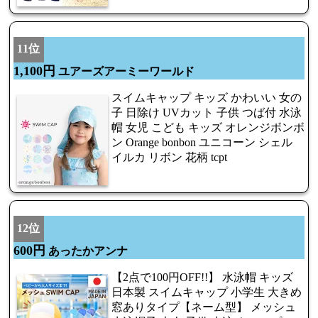
11位
1,100円
ユアーズアーミーワールド
スイムキャップ キッズ かわいい 女の
子 日除け UVカット 子供 つば付 水泳
帽 女児 こども キッズ オレンジボンボ
ン Orange bonbon ユニコーン シェル
イルカ リボン 花柄 tcpt
12位
600円
あったかアンナ
【2点で100円OFF!!】 水泳帽 キッズ
日本製 スイムキャップ 小学生 大きめ
窓ありタイプ【ネーム型】 メッシュ