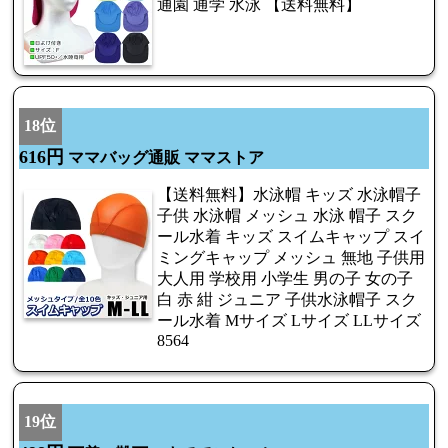
通園 通学 水泳 【送料無料】
18位
616円
ママバッグ通販 ママストア
【送料無料】水泳帽 キッズ 水泳帽子
子供 水泳帽 メッシュ 水泳 帽子 スク
ール水着 キッズ スイムキャップ スイ
ミングキャップ メッシュ 無地 子供用
大人用 学校用 小学生 男の子 女の子
白 赤 紺 ジュニア 子供水泳帽子 スク
ール水着 Mサイズ Lサイズ LLサイズ
8564
19位