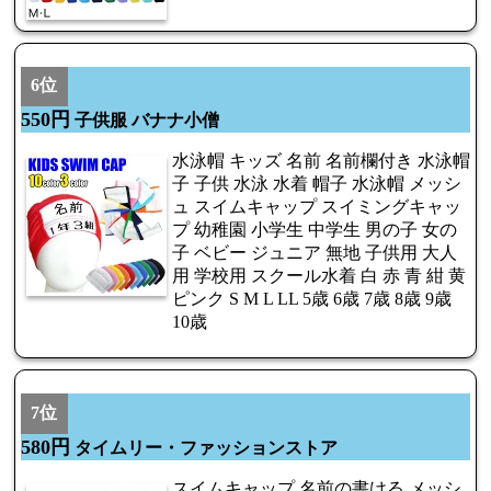
6位
550円
子供服 バナナ小僧
水泳帽 キッズ 名前 名前欄付き 水泳帽
子 子供 水泳 水着 帽子 水泳帽 メッシ
ュ スイムキャップ スイミングキャッ
プ 幼稚園 小学生 中学生 男の子 女の
子 ベビー ジュニア 無地 子供用 大人
用 学校用 スクール水着 白 赤 青 紺 黄
ピンク S M L LL 5歳 6歳 7歳 8歳 9歳
10歳
7位
580円
タイムリー・ファッションストア
スイムキャップ 名前の書ける メッシ