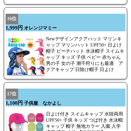
16位
1,999円
オレンジマミー
Newデザインアクアハット マリンキ
ャップ マリンハット UPF50+ 日よけ
帽子 ビーチハット 水泳帽子 スイムキ
ャップ キッズ 子供 ベビー 赤ちゃん
男の子 女の子 潮干狩りにも最適 ア
クアキャップ 日除け帽子 日よけ
17位
1,100円
子供服 なかよし
日よけ付き スイムキャップ 水陸両用
UPF50+ 子供 キッズ つば付き 水泳帽
キャップ 帽子 無地カラー 入園 入学