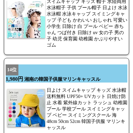
スイムキャップ キッズ 帽子 水陸両用
水泳帽子 子供 プール帽子 日よけ 水泳
水泳帽 水泳キャップ スイミングキャ
ップ 子ども かわいい おしゃれ 可愛い
小学生 日除け 白 プール ベビー 赤ち
ゃん つば付き 日除け uv 女の子 男の
子 幼児 保育園 幼稚園 かぶりやすい
ゴム
14位
1,980円
湘南の韓国子供服マリンキャッスル
日よけ スイムキャップ キッズ 水泳帽
送料無料 UPF50+ UVカット 日焼け防
止 水着 紫外線カット ラッシュ 幼稚園
プール 学校プール スイミングキャッ
プ ベビー スイミングスクール 海
48cm 50cm 52cm 韓国子供服 マリンキ
ャッスル