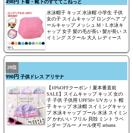
498円
下着・靴下のすててこねっと
水泳帽子 キッズ 水泳帽 小学生 子供
女の子 スイムキャップ ロングヘア プ
ールキャップ メッシュ M・L 水泳キ
ャップ 女子 髪の毛が長い 髪が長い ス
イミング スクール 大人 レディース
20位
990円
子供ドレス アリサナ
【10%OFFクーポン！夏本番直前
SALE】スイムキャップ キッズ 女の
子 子供 子供用 UPF50+ UVカット 帽
子 キャップ 水泳帽 スイミングキャッ
プ 水泳キャップ プール 水泳 スイミン
グ かわいい フリル 貝殻 ミント ラベ
ンダー ブルー メール便可 arisana