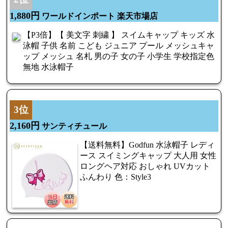
1,880円
ワールドインポート 楽天市場店
【P3倍】【 美文字 刺繍 】 スイムキャップ キッズ 水
泳帽 子供 名前 こども ジュニア プール メッシュキャ
ップ メッシュ 名札 男の子 女の子 小学生 学校指定色
無地 水泳帽子
3位
2,160円
サンティチュール
【送料無料】Godfun 水泳帽子 レディ
ース スイミングキャップ 大人用 女性
ロングヘア対応 おしゃれ UVカット
ふんわり 色：Style3