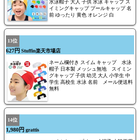
水泳帽子 大人 子供 水泳 キャップ ス
イミングキャップ プールキャップ 名
前 ゆったり 黄色 オレンジ 白
13位
627円
Stuffin楽天市場店
ネーム欄付き スイム キャップ 水泳
帽子 日本製 メッシュ無地 スイミン
グキャップ 子供 幼児 大人 小学生 中
学生 高校生 水泳 名前 メール便送料
無料
14位
1,980円
grattis