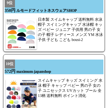
9位
350円
ルモードフィットネスウェアSHOP
日本製 スイムキャップ 送料無料 水泳
帽子 スイミングキャップ 水泳帽 キッ
ズ ベビー ジュニア 子供用 男の子 女
の子 帽子 レディース メンズ YM 水泳
子供 子ども こども bousi-2
10位
572円
maximum-japanshop
スイムキャップ キッズ スイミング 水
泳 帽子 キャップ ベビー 男の子 女の
子 ユニセックス UVカット プール 全
13柄 送料無料 ポイント消化