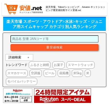
楽天市場、Yahoo!ショッピング、Amazon ネットショッ
ピング最安値比較サイト安値.net
楽天市場 スポーツ・アウトドア>水泳>キッズ・ジュニ
ア用スイムキャップ カテゴリ別人気ランキング
詳細検索
トレンドワード
ふるさと納税
お菓子
スマートウォッチ
スマホケース
空調服
ビール
扇風機
米5kg
米
モバイルバッテリー