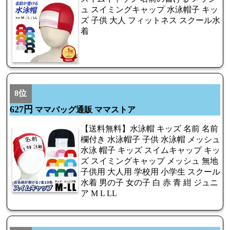
ュ スイミングキャップ 水泳帽子 キッ
ズ 子供 大人 フィットネス スクール水
着
8位
627円
ママバッグ通販 ママストア
【送料無料】水泳帽 キッズ 名前 名前
欄付き 水泳帽子 子供 水泳帽 メッシュ
水泳 帽子 キッズ スイムキャップ キッ
ズ スイミングキャップ メッシュ 無地
子供用 大人用 学校用 小学生 スクール
水着 男の子 女の子 白 赤 青 紺 ジュニ
ア M L LL