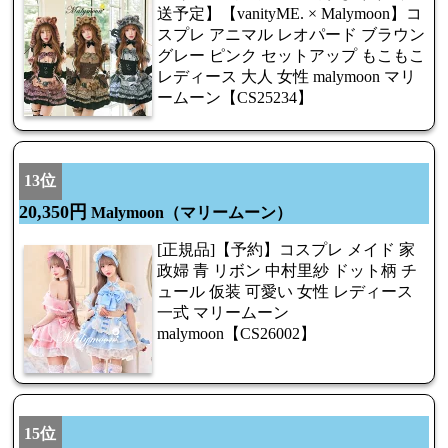
送予定】【vanityME. × Malymoon】コ
スプレ アニマル レオパード ブラウン
グレー ピンク セットアップ もこもこ
レディース 大人 女性 malymoon マリ
ームーン【CS25234】
13位
20,350円
Malymoon（マリームーン）
[正規品]【予約】コスプレ メイド 家
政婦 青 リボン 中村里紗 ドット柄 チ
ュール 仮装 可愛い 女性 レディース
一式 マリームーン
malymoon【CS26002】
15位