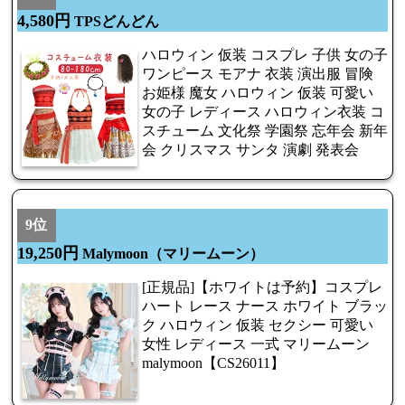
4,580円
TPSどんどん
ハロウィン 仮装 コスプレ 子供 女の子
ワンピース モアナ 衣装 演出服 冒険
お姫様 魔女 ハロウィン 仮装 可愛い
女の子 レディース ハロウィン衣装 コ
スチューム 文化祭 学園祭 忘年会 新年
会 クリスマス サンタ 演劇 発表会
9位
19,250円
Malymoon（マリームーン）
[正規品]【ホワイトは予約】コスプレ
ハート レース ナース ホワイト ブラッ
ク ハロウィン 仮装 セクシー 可愛い
女性 レディース 一式 マリームーン
malymoon【CS26011】