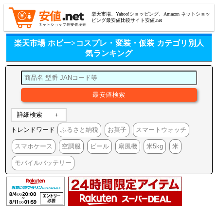
楽天市場、Yahoo!ショッピング、Amazon ネットショッ
ピング最安値比較サイト安値.net
楽天市場 ホビー>コスプレ・変装・仮装 カテゴリ別人
気ランキング
詳細検索
トレンドワード
ふるさと納税
お菓子
スマートウォッチ
スマホケース
空調服
ビール
扇風機
米5kg
米
モバイルバッテリー