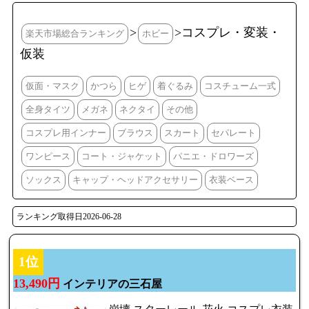
>
>コスプレ・変装・
楽天市場総合ランキング
ホビー
仮装
仮面・マスク
かつら
ヒゲ
着ぐるみ
コスチューム一式
全身タイツ
メガネ
ネクタイ
その他
コスプレ用インナー
ブラウス
スカート
セパレート
ワンピース
コート・ジャケット
パニエ・ドロワーズ
ソックス
キャップ・ヘッドアクセサリー
衣装ベース
ランキング取得日2026-06-28
1位
13,490円
インテリアの三石屋