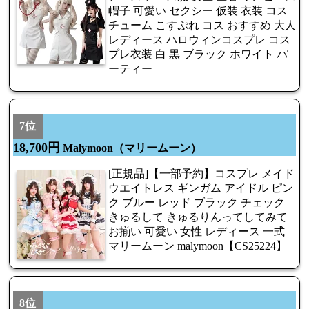
帽子 可愛い セクシー 仮装 衣装 コス
チューム こすぷれ コス おすすめ 大人
レディース ハロウィンコスプレ コス
プレ衣装 白 黒 ブラック ホワイト パ
ーティー
7位
18,700円
Malymoon（マリームーン）
[正規品]【一部予約】コスプレ メイド
ウエイトレス ギンガム アイドル ピン
ク ブルー レッド ブラック チェック
きゅるして きゅるりんってしてみて
お揃い 可愛い 女性 レディース 一式
マリームーン malymoon【CS25224】
8位