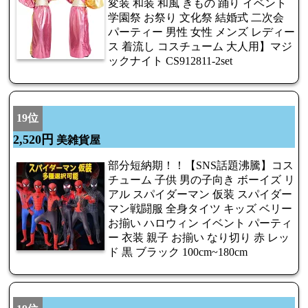
変装 和装 和風 きもの 踊り イベント
学園祭 お祭り 文化祭 結婚式 二次会
パーティー 男性 女性 メンズ レディー
ス 着流し コスチューム 大人用】マジ
ックナイト CS912811-2set
19位
2,520円
美雑貨屋
部分短納期！！【SNS話題沸騰】コス
チューム 子供 男の子向き ボーイズ リ
アル スパイダーマン 仮装 スパイダー
マン戦闘服 全身タイツ キッズ ベリー
お揃い ハロウィン イベント パーティ
ー 衣装 親子 お揃い なり切り 赤 レッ
ド 黒 ブラック 100cm~180cm