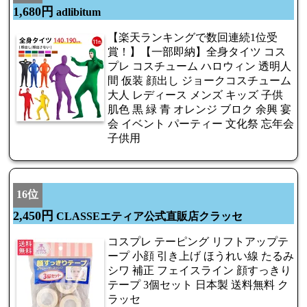
1,680円
adlibitum
【楽天ランキングで数回連続1位受
賞！】【一部即納】全身タイツ コス
プレ コスチューム ハロウィン 透明人
間 仮装 顔出し ジョークコスチューム
大人 レディース メンズ キッズ 子供
肌色 黒 緑 青 オレンジ ブロク 余興 宴
会 イベント パーティー 文化祭 忘年会
子供用
16位
2,450円
CLASSEエティア公式直販店クラッセ
コスプレ テーピング リフトアップテ
ープ 小顔 引き上げ ほうれい線 たるみ
シワ 補正 フェイスライン 顔すっきり
テープ 3個セット 日本製 送料無料 ク
ラッセ