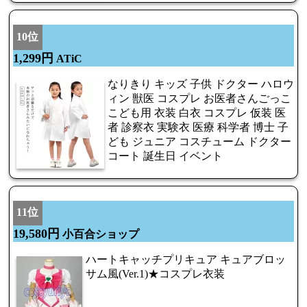
10位
1,299円
ATiC
なりきり キッズ 子供 ドクター ハロウ
ィン 獣医 コスプレ お医者さんごっこ
こども用 衣装 白衣 コスプレ 仮装 医
者 診察衣 実験衣 医療 科学者 博士 子
ども ジュニア コスチューム ドクター
コート 誕生日 イベント
11位
19,580円
小百合ショップ
ハートキャッチプリキュア キュアブロッ
サム風(Ver.1)★コスプレ衣装