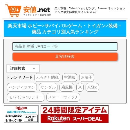
楽天市場、Yahoo!ショッピング、Amazon ネットショッ
ピング最安値比較サイト安値.net
楽天市場 ホビー>サバイバルゲーム・トイガン>装備・
備品 カテゴリ別人気ランキング
詳細検索
トレンドワード
ふるさと納税
空調服
お菓子
ハンディファン
サンダル
扇風機
米
米5kg
モバイルバッテリー
スマートウォッチ