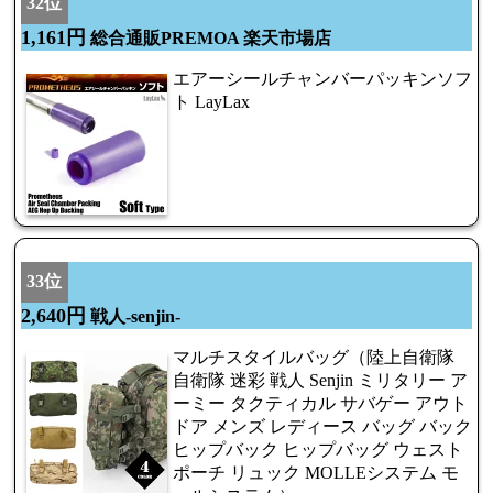
32位
1,161円
総合通販PREMOA 楽天市場店
エアーシールチャンバーパッキンソフ
ト LayLax
33位
2,640円
戦人-senjin-
マルチスタイルバッグ（陸上自衛隊
自衛隊 迷彩 戦人 Senjin ミリタリー ア
ーミー タクティカル サバゲー アウト
ドア メンズ レディース バッグ バック
ヒップバック ヒップバッグ ウェスト
ポーチ リュック MOLLEシステム モ