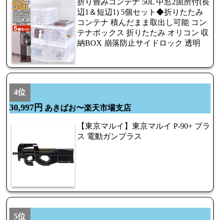
折り畳みコンテナ 50L 中窓2箇所付(長
辺1＆短辺1) 5個セット◆折りたたみ
コンテナ 積んだまま取出し可能 コン
テナボックス 折りたたみ オリコン 収
納BOX 崩落防止サイドロック 透明
4位
30,997円
あきばお〜楽天市場支店
【東京マルイ】東京マルイ P-90+ プラ
ス 電動ガンプラス
5位