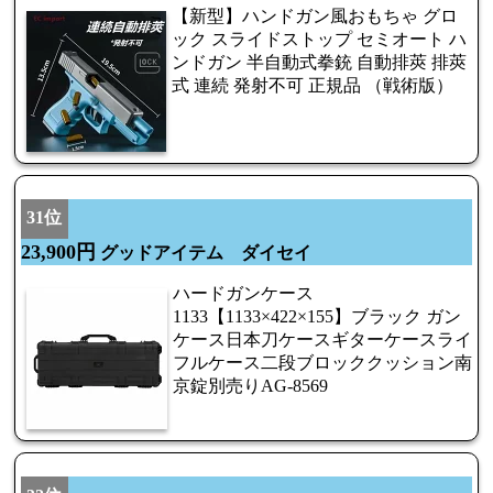
【新型】ハンドガン風おもちゃ グロ
ック スライドストップ セミオート ハ
ンドガン 半自動式拳銃 自動排莢 排莢
式 連続 発射不可 正規品 （戦術版）
31位
23,900円
グッドアイテム ダイセイ
ハードガンケース
1133【1133×422×155】ブラック ガン
ケース日本刀ケースギターケースライ
フルケース二段ブロッククッション南
京錠別売りAG-8569