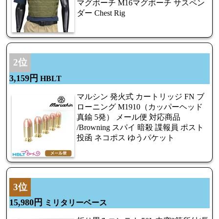
マグポーチ M16マグポーチ サスペン
ダー Chest Rig
2位
3,159円
HBLT
マルシン 発火式 カートリッジ FN ブ
ローニング M1910（カッパーヘッド
真鍮 5発） メール便 対応商品
/Browning スパイ 暗殺 諜報員 ポスト
投函 ネコポス ゆうパケット
3位
15,980円
ミリタリーベース