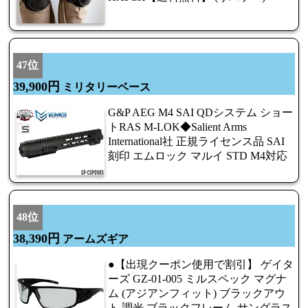
47位
39,900円
ミリタリーベース
G&P AEG M4 SAI QDシステム ショー
トRAS M-LOK◆Salient Arms
International社 正規ライセンス品 SAI
刻印 エムロック マルイ STD M4対応
48位
38,390円
アームズギア
●【出現クーポン使用で割引】 ゲイタ
ーズ GZ-01-005 ミルスペック マグナ
ム (アジアンフィット) ブラックアウ
ト 調光 ブラックフレーム サングラス