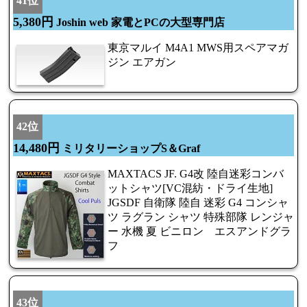
41位
5,380円
Joshin web 家電とPCの大型専門店
東京マルイ M4A1 MWS用スペアマガ
ジン エアガン
42位
14,480円
ミリタリーショップS＆Graf
MAXTACS JF. G4改 陸自迷彩コンバ
ットシャツ[VC混紡・ドライ生地]
JGSDF 自衛隊 陸自 迷彩 G4 コンシャ
ツ ラグラン シャツ 特殊部隊 レンジャ
ー 水機 夏 ビニロン エスアンドグラ
フ
43位