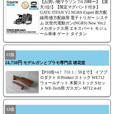
【お買い物マラソン 7/4 20時〜】【楽
天1位!】【限定マグバンド付き】
GATE TITAN V2 NGRS Expert 前方配
線用/後方配線用 電子トリガー システ
ム 次世代電動ガン(NGRS) New Ver.2
メカボックス用 エキスパート モジュ
ール単体 ゲート タイタン
11位
24,750円
モデルガンとプラモ専門店 琥花堂
【P10倍+α！ 7/11 1：59まで】 イフプ
ロダクト If-Product ストック WE712
ウォールナット 木製ストック Sセッ
ト WE-Tech用 ガスガン M712 st-41
12位