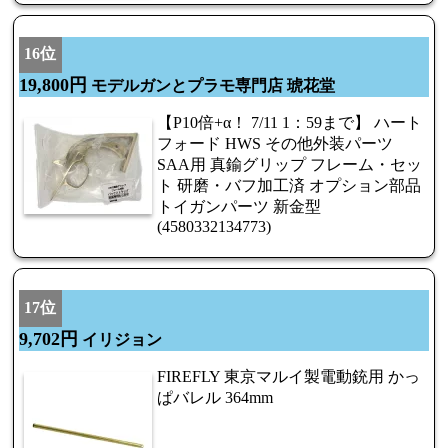
16位
19,800円
モデルガンとプラモ専門店 琥花堂
【P10倍+α！ 7/11 1：59まで】 ハート
フォード HWS その他外装パーツ
SAA用 真鍮グリップ フレーム・セッ
ト 研磨・バフ加工済 オプション部品
トイガンパーツ 新金型
(4580332134773)
17位
9,702円
イリジョン
FIREFLY 東京マルイ製電動銃用 かっ
ぱバレル 364mm