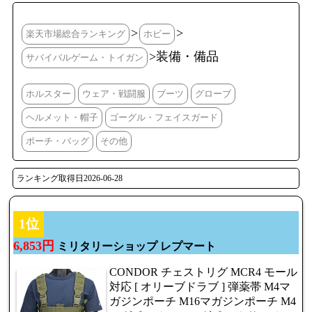
>
>
楽天市場総合ランキング
ホビー
>装備・備品
サバイバルゲーム・トイガン
ホルスター
ウェア・戦闘服
ブーツ
グローブ
ヘルメット・帽子
ゴーグル・フェイスガード
ポーチ・バッグ
その他
ランキング取得日2026-06-28
1位
6,853円
ミリタリーショップ レプマート
CONDOR チェストリグ MCR4 モール
対応 [ オリーブドラブ ] 弾薬帯 M4マ
ガジンポーチ M16マガジンポーチ M4