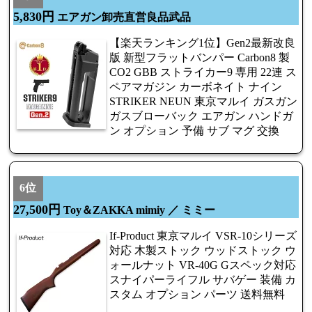
5,830円
エアガン卸売直営良品武品
【楽天ランキング1位】Gen2最新改良
版 新型フラットバンパー Carbon8 製
CO2 GBB ストライカー9 専用 22連 ス
ペアマガジン カーボネイト ナイン
STRIKER NEUN 東京マルイ ガスガン
ガスブローバック エアガン ハンドガ
ン オプション 予備 サブ マグ 交換
6位
27,500円
Toy＆ZAKKA mimiy ／ ミミー
If-Product 東京マルイ VSR-10シリーズ
対応 木製ストック ウッドストック ウ
ォールナット VR-40G Gスペック対応
スナイパーライフル サバゲー 装備 カ
スタム オプション パーツ 送料無料