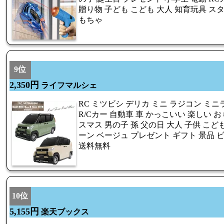
贈り物 子ども こども 大人 知育玩具 スタ
もちゃ
9位
2,350円
ライフマルシェ
RC ミツビシ デリカ ミニ ラジコン ミ
R/Cカー 自動車 車 かっこいい 楽しい 
スマス 男の子 孫 父の日 大人 子供 こど
ーン ベージュ プレゼント ギフト 景品 
送料無料
10位
5,155円
楽天ブックス