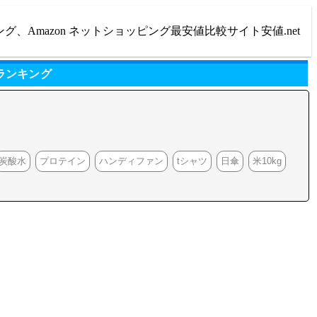
ング、Amazon ネットショッピング最安値比較サイト安値.net
ランキング
炭酸水
プロテイン
ハンディファン
tシャツ
日傘
米10kg