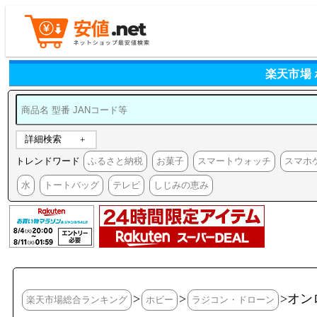
楽天市場
詳細検索
トレンドワード
ふるさと納税
お菓子
スマートウォッチ
スマホ
水
トートバッグ
テレビ
しじみの恵み
>
>
>オン
楽天市場総合ランキング
ホビー
ラジコン・ドローン