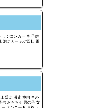
 ラジコンカー 車 子供
激走カー 360°回転 電
床 爆走 激走 室内 車の
供 おもちゃ 男の子 女
Cカー オンロード お祝い