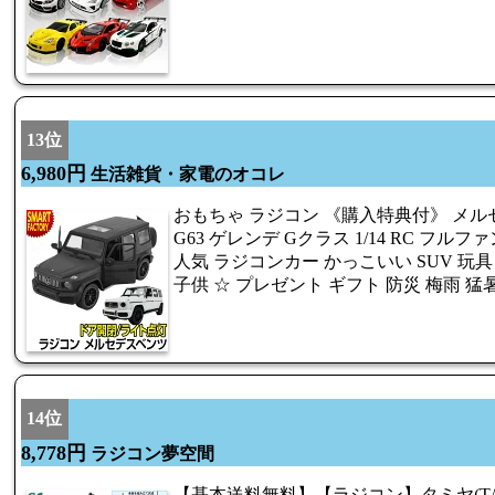
13位
6,980円
生活雑貨・家電のオコレ
おもちゃ ラジコン 《購入特典付》 メル
G63 ゲレンデ Gクラス 1/14 RC フ
人気 ラジコンカー かっこいい SUV 玩具
子供 ☆ プレゼント ギフト 防災 梅雨 猛
14位
8,778円
ラジコン夢空間
【基本送料無料】【ラジコン】タミヤ(TAMI