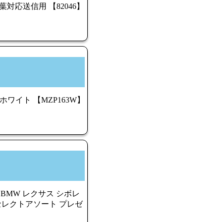
双葉対応送信用 【82046】
 RS ホワイト 【MZP163W】
 BMW レクサス シボレ
4 セレクトアソート プレゼ