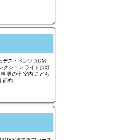
セデス・ベンツ AGM
ルファンクション ライト点灯
 車 男の子 室内 こども
暑 節約
YA)/57986/ファース