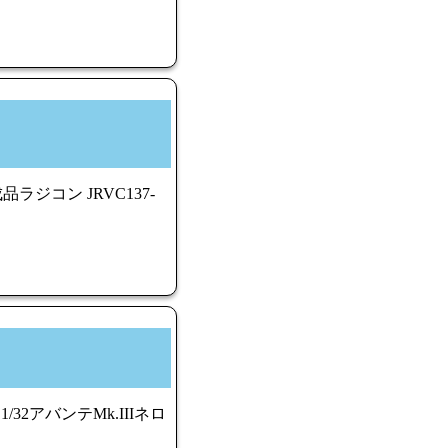
ラジコン JRVC137-
1/32アバンテMk.IIIネロ