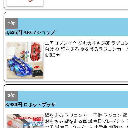
7位
3,695円
ABCZショップ
エアロブレイク 壁も天井も走破 ラジコン
向け 壁 壁を走る 壁を登るラジコンカー床 
動RCカ
8位
3,980円
ロボットプラザ
壁を走る ラジコンカー 子供 ラジコン 壁 
おもちゃ 壁を走る車 誕生日プレゼント 子
の子 誕生日 プレゼント 小学生 電動 R